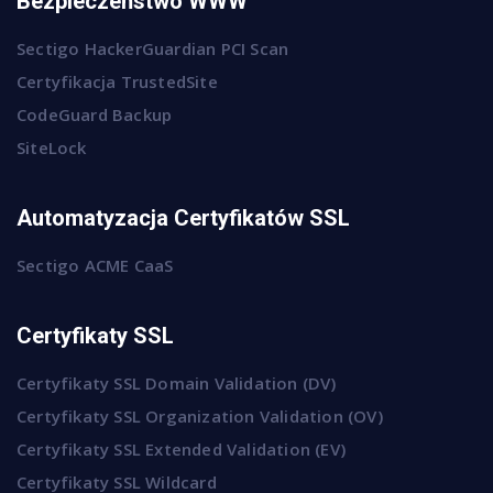
Bezpieczeństwo WWW
Sectigo HackerGuardian PCI Scan
Certyfikacja TrustedSite
CodeGuard Backup
SiteLock
Automatyzacja Certyfikatów SSL
Sectigo ACME CaaS
Certyfikaty SSL
Certyfikaty SSL Domain Validation (DV)
Certyfikaty SSL Organization Validation (OV)
Certyfikaty SSL Extended Validation (EV)
Certyfikaty SSL Wildcard