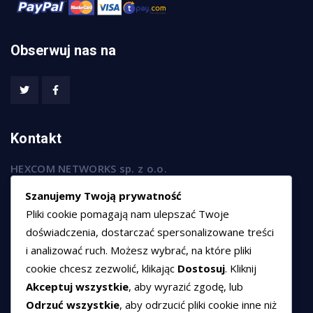
Obserwuj nas na
Kontakt
HEXCOM NETWORKS sp. z o.o.
ul. Marsz. Józefa Piłsudskiego 74/320,
Szanujemy Twoją prywatność
50-020 Wrocław
Pliki cookie pomagają nam ulepszać Twoje
T:
+48 789 594 102
doświadczenia, dostarczać spersonalizowane treści
i analizować ruch. Możesz wybrać, na które pliki
E:
sprzedaz@hexssl.pl
cookie chcesz zezwolić, klikając
Dostosuj
. Kliknij
Akceptuj wszystkie
, aby wyrazić zgodę, lub
Dokumenty
Odrzuć wszystkie
, aby odrzucić pliki cookie inne niż