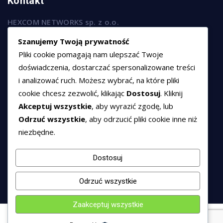
Kontakt
HEXCOM NETWORKS sp. z o.o.
ul. Marsz. Józefa Piłsudskiego 74/320,
Szanujemy Twoją prywatność
50-020 Wrocław
Pliki cookie pomagają nam ulepszać Twoje
T:
+48 789 594 102
doświadczenia, dostarczać spersonalizowane treści
i analizować ruch. Możesz wybrać, na które pliki
E:
sprzedaz@hexssl.pl
cookie chcesz zezwolić, klikając
Dostosuj
. Kliknij
Akceptuj wszystkie
, aby wyrazić zgodę, lub
Dokumenty
Odrzuć wszystkie
, aby odrzucić pliki cookie inne niż
niezbędne.
Regulamin świadczenia usług
Polityka prywatności
Dostosuj
Polityka cookies
Odrzuć wszystkie
Zaakceptuj wszystkie