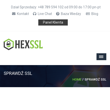
Dział Sprzedaży: +48 789 594 102 od 09:00 do 17:00 pn-pt
Kontakt
Live Chat
Baza Wiedzy
Blog
Panel Klienta
SPRAWDŹ SSL
HOME
SPRAWDŹ SSL