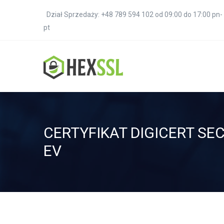
Dział Sprzedaży: +48 789 594 102 od 09:00 do 17:00 pn-
pt
CERTYFIKAT DIGICERT SE
EV