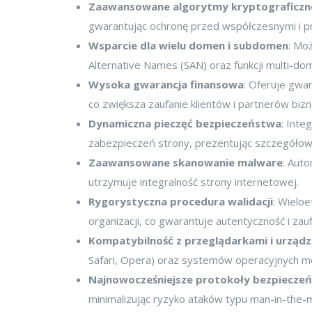
Zaawansowane algorytmy kryptograficzn
gwarantując ochronę przed współczesnymi i p
Wsparcie dla wielu domen i subdomen
: Mo
Alternative Names (SAN) oraz funkcji multi-d
Wysoka gwarancja finansowa
: Oferuje gwa
co zwiększa zaufanie klientów i partnerów biz
Dynamiczna pieczęć bezpieczeństwa
: Inte
zabezpieczeń strony, prezentując szczegółowe 
Zaawansowane skanowanie malware
: Aut
utrzymuje integralność strony internetowej.
Rygorystyczna procedura walidacji
: Wielo
organizacji, co gwarantuje autentyczność i zau
Kompatybilność z przeglądarkami i urząd
Safari, Opera) oraz systemów operacyjnych mo
Najnowocześniejsze protokoły bezpiecze
minimalizując ryzyko ataków typu man-in-the-m