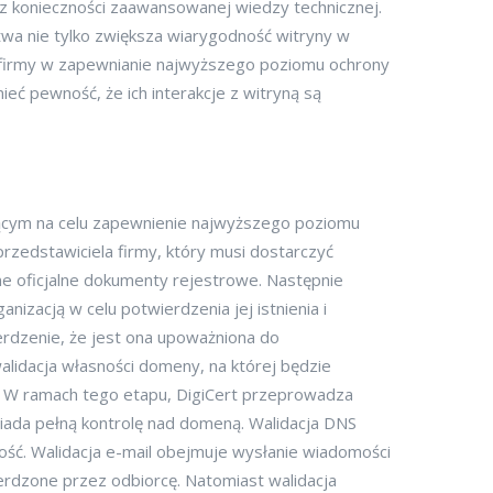
z konieczności zaawansowanej wiedzy technicznej.
twa nie tylko zwiększa wiarygodność witryny w
e firmy w zapewnianie najwyższego poziomu ochrony
eć pewność, że ich interakcje z witryną są
ającym na celu zapewnienie najwyższego poziomu
rzedstawiciela firmy, który musi dostarczyć
ne oficjalne dokumenty rejestrowe. Następnie
izacją w celu potwierdzenia jej istnienia i
erdzenie, że jest ona upoważniona do
idacja własności domeny, na której będzie
. W ramach tego etapu, DigiCert przeprowadza
siada pełną kontrolę nad domeną. Walidacja DNS
ość. Walidacja e-mail obejmuje wysłanie wiadomości
rdzone przez odbiorcę. Natomiast walidacja