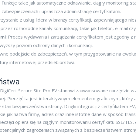
: Funkcje takie jak automatyczne odnawianie, ciągły monitoring s
 zabezpieczeniach i upraszcza administrację certyfikatami.
rzystanie z usług lidera w branży certyfikacji, zapewniającego 
ez różnorodne kanały komunikacji, takie jak telefon, e-mail czy
ami
: Proces wydawania i zarządzania certyfikatem jest zgodny
wyższy poziom ochrony danych i komunikacji.
ywne podejście do zabezpieczeń, w tym przygotowanie na ewoluc
ktury internetowej przedsiębiorstwa.
eństwa
 DigiCert Secure Site Pro EV stanowi zaawansowane narzędzie w
j. Pieczęć ta jest interaktywnym elementem graficznym, który a
y stan bezpieczeństwa strony. Dzięki integracji z certyfikatem EV
kie jak nazwa firmy, adres oraz inne istotne dane w sposób trans
ieczęci opiera się na ciągłym monitorowaniu certyfikatu SSL/TLS
potencjalnych zagrożeniach związanych z bezpieczeństwem strony