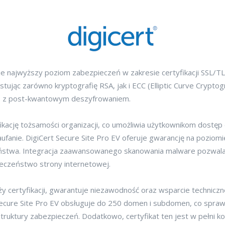
e najwyższy poziom zabezpieczeń w zakresie certyfikacji SSL/T
ując zarówno kryptografię RSA, jak i ECC (Elliptic Curve Cryptogr
ne z post-kwantowym deszyfrowaniem.
ację tożsamości organizacji, co umożliwia użytkownikom dostęp 
zaufanie. DigiCert Secure Site Pro EV oferuje gwarancję na pozi
ństwa. Integracja zaawansowanego skanowania malware pozwala 
eczeństwo strony internetowej.
y certyfikacji, gwarantuje niezawodność oraz wsparcie technicz
 Secure Site Pro EV obsługuje do 250 domen i subdomen, co spraw
ruktury zabezpieczeń. Dodatkowo, certyfikat ten jest w pełni k