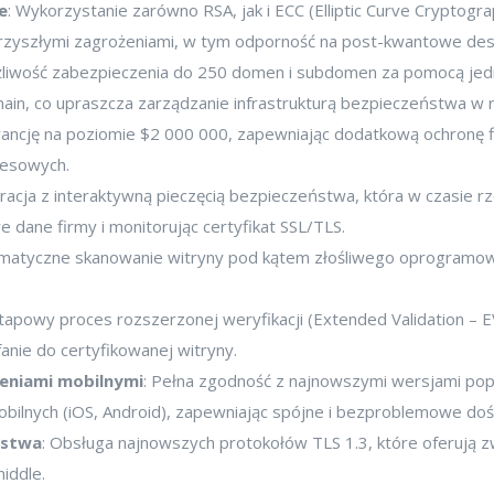
e
: Wykorzystanie zarówno RSA, jak i ECC (Elliptic Curve Cryptogr
rzyszłymi zagrożeniami, w tym odporność na post-kwantowe des
żliwość zabezpieczenia do 250 domen i subdomen za pomocą jedneg
omain, co upraszcza zarządzanie infrastrukturą bezpieczeństwa 
rancję na poziomie $2 000 000, zapewniając dodatkową ochronę
nesowych.
gracja z interaktywną pieczęcią bezpieczeństwa, która w czasie r
dane firmy i monitorując certyfikat SSL/TLS.
omatyczne skanowanie witryny pod kątem złośliwego oprogramow
etapowy proces rozszerzonej weryfikacji (Extended Validation –
fanie do certyfikowanej witryny.
zeniami mobilnymi
: Pełna zgodność z najnowszymi wersjami pop
bilnych (iOS, Android), zapewniając spójne i bezproblemowe do
ństwa
: Obsługa najnowszych protokołów TLS 1.3, które oferują z
iddle.