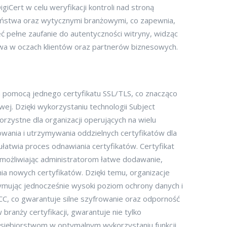
Cert w celu weryfikacji kontroli nad stroną
eństwa oraz wytycznymi branżowymi, co zapewnia,
ć pełne zaufanie do autentyczności witryny, widząc
twa w oczach klientów oraz partnerów biznesowych.
a pomocą jednego certyfikatu SSL/TLS, co znacząco
j. Dzięki wykorzystaniu technologii Subject
rzystne dla organizacji operujących na wielu
lowania i utrzymywania oddzielnych certyfikatów dla
ułatwia proces odnawiania certyfikatów. Certyfikat
 umożliwiając administratorom łatwe dodawanie,
 nowych certyfikatów. Dzięki temu, organizacje
ymując jednocześnie wysoki poziom ochrony danych i
ECC, co gwarantuje silne szyfrowanie oraz odporność
anży certyfikacji, gwarantuje nie tylko
dsiębiorstwom w optymalnym wykorzystaniu funkcji