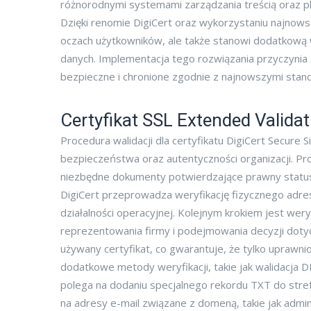
różnorodnymi systemami zarządzania treścią oraz p
Dzięki renomie DigiCert oraz wykorzystaniu najnow
oczach użytkowników, ale także stanowi dodatkową 
danych. Implementacja tego rozwiązania przyczynia s
bezpieczne i chronione zgodnie z najnowszymi sta
Certyfikat SSL Extended Validat
Procedura walidacji dla certyfikatu DigiCert Secu
bezpieczeństwa oraz autentyczności organizacji. Pr
niezbędne dokumenty potwierdzające prawny status 
DigiCert przeprowadza weryfikację fizycznego adresu
działalności operacyjnej. Kolejnym krokiem jest we
reprezentowania firmy i podejmowania decyzji doty
używany certyfikat, co gwarantuje, że tylko upra
dodatkowe metody weryfikacji, takie jak walidacja 
polega na dodaniu specjalnego rekordu TXT do stref
na adresy e-mail związane z domeną, takie jak adm