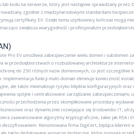
b kodu na serwerze, który jest następnie sprawdzany przez Digi
eprowadzany zgodnie z międzynarodowymi standardami bezpiecz
zymują certyfikaty EV. Dzięki temu użytkownicy końcowi mogą mie
 znacząco zwiększa wiarygodność i profesjonalizm przedsiębiors
SAN)
e Site Pro EV umożliwia zabezpieczenie wielu domen i subdomen z
a w przedsiębiorstwach o rozbudowanej architekturze internetowe
 ochronę do 250 różnych nazw domenowych, co jest szczególnie ko
. Implementacja funkcji multi-domain eliminuje konieczność insta
yjne, ale także minimalizuje ryzyko błędów konfiguracyjnych oraz 
 zapewnia spójne i centralizowane zarządzanie zabezpieczeniami,
zności przechodzenia przez skomplikowane procedury wydawania
biznesowe oraz dynamicznie rozwijające się środowisko IT, utrz
wspiera zaawansowane algorytmy kryptograficzne, takie jak RSA i 
deszyfrowaniem. Renomowana firma DigiCert, będąca liderem w br
, ale także dedykowane wsparcie techniczne, które pomaga prze