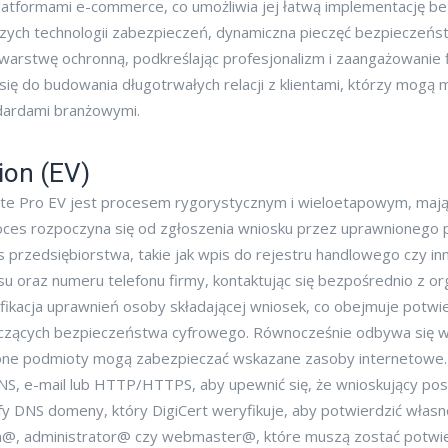
latformami e-commerce, co umożliwia jej łatwą implementację be
szych technologii zabezpieczeń, dynamiczna pieczęć bezpieczeńs
warstwę ochronną, podkreślając profesjonalizm i zaangażowani
ię do budowania długotrwałych relacji z klientami, którzy mogą mi
ndardami branżowymi.
ion (EV)
re Site Pro EV jest procesem rygorystycznym i wieloetapowym, m
oces rozpoczyna się od zgłoszenia wniosku przez uprawnionego p
przedsiębiorstwa, takie jak wpis do rejestru handlowego czy in
 oraz numeru telefonu firmy, kontaktując się bezpośrednio z organ
ryfikacja uprawnień osoby składającej wniosek, co obejmuje potwi
czących bezpieczeństwa cyfrowego. Równocześnie odbywa się wal
wnione podmioty mogą zabezpieczać wskazane zasoby internetowe
DNS, e-mail lub HTTP/HTTPS, aby upewnić się, że wnioskujący po
y DNS domeny, który DigiCert weryfikuje, aby potwierdzić własn
in@, administrator@ czy webmaster@, które muszą zostać potwie