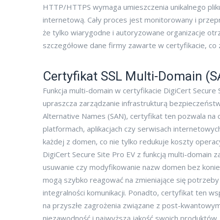
HTTP/HTTPS wymaga umieszczenia unikalnego pliku lu
internetową. Cały proces jest monitorowany i prz
że tylko wiarygodne i autoryzowane organizacje otr
szczegółowe dane firmy zawarte w certyfikacie, co
Certyfikat SSL Multi-Domain (
Funkcja multi-domain w certyfikacie DigiCert Secur
upraszcza zarządzanie infrastrukturą bezpieczeństw
Alternative Names (SAN), certyfikat ten pozwala na
platformach, aplikacjach czy serwisach internetowych
każdej z domen, co nie tylko redukuje koszty operac
DigiCert Secure Site Pro EV z funkcją multi-domain
usuwanie czy modyfikowanie nazw domen bez koniec
mogą szybko reagować na zmieniające się potrzeby 
integralności komunikacji. Ponadto, certyfikat ten 
na przyszłe zagrożenia związane z post-kwantowym 
niezawodność i najwyższą jakość swoich produktów