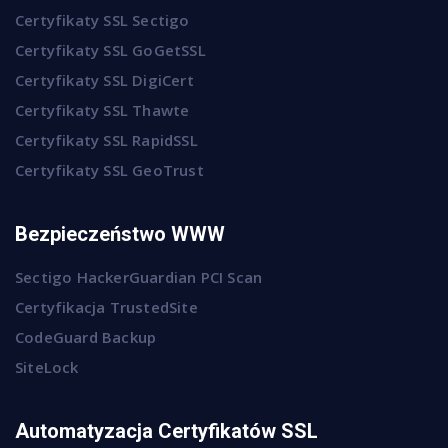
Certyfikaty SSL Sectigo
Certyfikaty SSL GoGetSSL
Certyfikaty SSL DigiCert
Certyfikaty SSL Thawte
Certyfikaty SSL RapidSSL
Certyfikaty SSL GeoTrust
Bezpieczeństwo WWW
Sectigo HackerGuardian PCI Scan
Certyfikacja TrustedSite
CodeGuard Backup
SiteLock
Automatyzacja Certyfikatów SSL