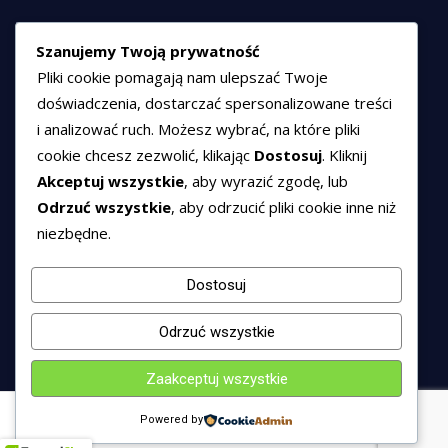
HEXCOM NETWORKS sp. z o.o.
Szanujemy Twoją prywatność
ul. Marsz. Józefa Piłsudskiego 74/320,
Pliki cookie pomagają nam ulepszać Twoje
50-020 Wrocław
doświadczenia, dostarczać spersonalizowane treści
T:
+48 789 594 102
i analizować ruch. Możesz wybrać, na które pliki
E:
sprzedaz@hexssl.pl
cookie chcesz zezwolić, klikając
Dostosuj
. Kliknij
Akceptuj wszystkie
, aby wyrazić zgodę, lub
Odrzuć wszystkie
, aby odrzucić pliki cookie inne niż
Dokumenty
niezbędne.
Regulamin świadczenia usług
Polityka prywatności
Dostosuj
Polityka cookies
Odrzuć wszystkie
Zaakceptuj wszystkie
Powered by
© 2016 - 2026 HEXSSL - All rights reserved.