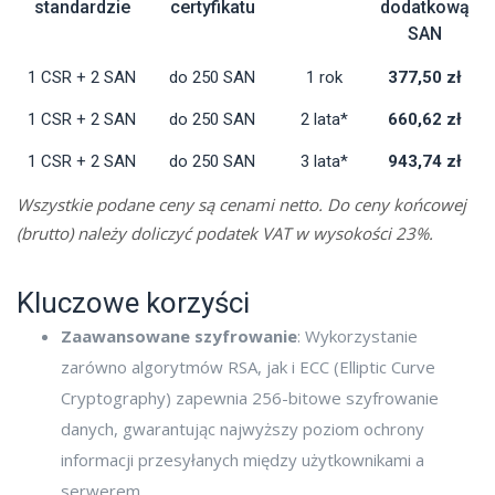
standardzie
certyfikatu
dodatkową
SAN
1 CSR + 2 SAN
do 250 SAN
1 rok
377,50 zł
1 CSR + 2 SAN
do 250 SAN
2 lata*
660,62 zł
1 CSR + 2 SAN
do 250 SAN
3 lata*
943,74 zł
Wszystkie podane ceny są cenami netto. Do ceny końcowej
(brutto) należy doliczyć podatek VAT w wysokości 23%.
Kluczowe korzyści
Zaawansowane szyfrowanie
: Wykorzystanie
zarówno algorytmów RSA, jak i ECC (Elliptic Curve
Cryptography) zapewnia 256-bitowe szyfrowanie
danych, gwarantując najwyższy poziom ochrony
informacji przesyłanych między użytkownikami a
serwerem.