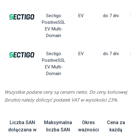
Sectigo
EV
do 7 dni
Dy
PositiveSSL
EV Multi-
Domain
Sectigo
EV
do 7 dni
Dy
PositiveSSL
EV Multi-
Domain
Wszystkie podane ceny są cenami netto. Do ceny końcowej
(brutto) należy doliczyć podatek VAT w wysokości 23%.
Liczba SAN
Maksymalna
Okres
Cena za
dołączana w
liczba SAN
ważności
każdą