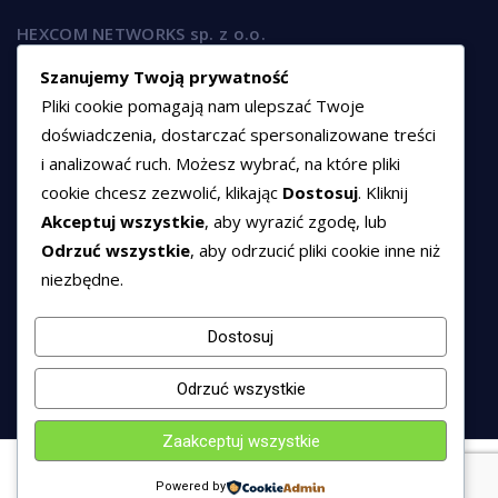
HEXCOM NETWORKS sp. z o.o.
ul. Marsz. Józefa Piłsudskiego 74/320,
Szanujemy Twoją prywatność
50-020 Wrocław
Pliki cookie pomagają nam ulepszać Twoje
T:
+48 789 594 102
doświadczenia, dostarczać spersonalizowane treści
i analizować ruch. Możesz wybrać, na które pliki
E:
sprzedaz@hexssl.pl
cookie chcesz zezwolić, klikając
Dostosuj
. Kliknij
Akceptuj wszystkie
, aby wyrazić zgodę, lub
Dokumenty
Odrzuć wszystkie
, aby odrzucić pliki cookie inne niż
niezbędne.
Regulamin świadczenia usług
Polityka prywatności
Dostosuj
Polityka cookies
Odrzuć wszystkie
Zaakceptuj wszystkie
© 2016 - 2026 HEXSSL - All rights reserved.
Powered by