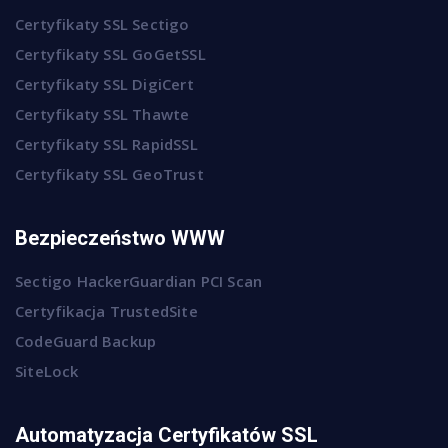
Certyfikaty SSL Sectigo
Certyfikaty SSL GoGetSSL
Certyfikaty SSL DigiCert
Certyfikaty SSL Thawte
Certyfikaty SSL RapidSSL
Certyfikaty SSL GeoTrust
Bezpieczeństwo WWW
Sectigo HackerGuardian PCI Scan
Certyfikacja TrustedSite
CodeGuard Backup
SiteLock
Automatyzacja Certyfikatów SSL