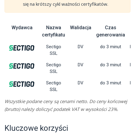
się na krótszy cykl ważności certyfikatów.
Wydawca
Nazwa
Walidacja
Czas
certyfikatu
generowania
Sectigo
DV
do 3 minut
Dy
SSL
Sectigo
DV
do 3 minut
Dy
SSL
Sectigo
DV
do 3 minut
Dy
SSL
Wszystkie podane ceny są cenami netto. Do ceny końcowej
(brutto) należy doliczyć podatek VAT w wysokości 23%.
Kluczowe korzyści