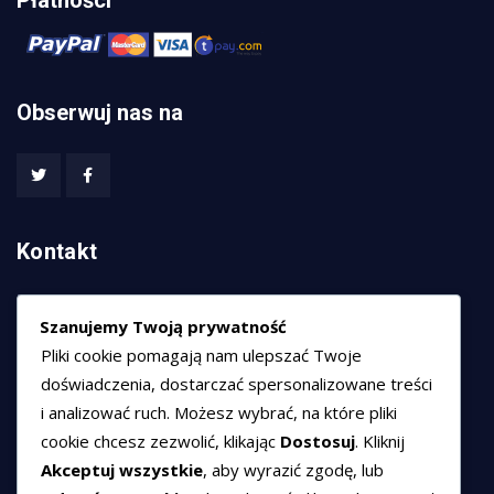
Płatności
Obserwuj nas na
Kontakt
HEXCOM NETWORKS sp. z o.o.
Szanujemy Twoją prywatność
ul. Marsz. Józefa Piłsudskiego 74/320,
Pliki cookie pomagają nam ulepszać Twoje
50-020 Wrocław
doświadczenia, dostarczać spersonalizowane treści
T:
+48 789 594 102
i analizować ruch. Możesz wybrać, na które pliki
E:
sprzedaz@hexssl.pl
cookie chcesz zezwolić, klikając
Dostosuj
. Kliknij
Akceptuj wszystkie
, aby wyrazić zgodę, lub