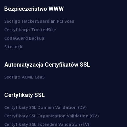
Bezpieczeństwo WWW
Sectigo HackerGuardian PCI Scan
Certyfikacja TrustedSite
CodeGuard Backup
SiteLock
Automatyzacja Certyfikatów SSL
Sectigo ACME CaaS
Certyfikaty SSL
Certyfikaty SSL Domain Validation (DV)
Certyfikaty SSL Organization Validation (OV)
Certyfikaty SSL Extended Validation (EV)