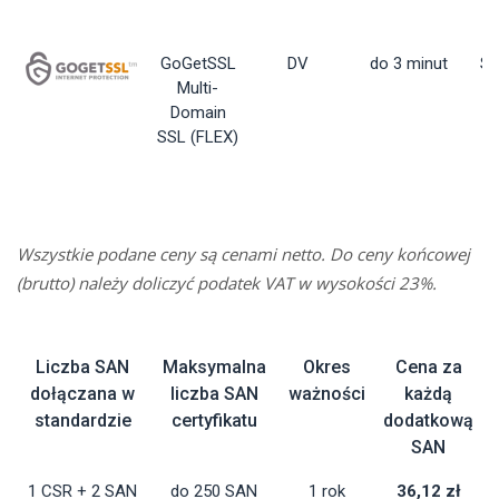
GoGetSSL
DV
do 3 minut
St
Multi-
Domain
SSL (FLEX)
Wszystkie podane ceny są cenami netto. Do ceny końcowej
(brutto) należy doliczyć podatek VAT w wysokości 23%.
Liczba SAN
Maksymalna
Okres
Cena za
dołączana w
liczba SAN
ważności
każdą
standardzie
certyfikatu
dodatkową
SAN
1 CSR + 2 SAN
do 250 SAN
1 rok
36,12 zł