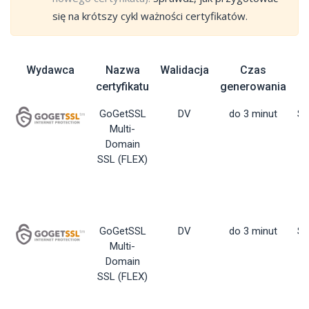
się na krótszy cykl ważności certyfikatów.
Wydawca
Nazwa
Walidacja
Czas
P
certyfikatu
generowania
GoGetSSL
DV
do 3 minut
St
Multi-
Domain
SSL (FLEX)
GoGetSSL
DV
do 3 minut
St
Multi-
Domain
SSL (FLEX)