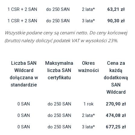
1 CSR + 2 SAN
do 250 SAN
2 lata*
63,21 zł
1 CSR + 2 SAN
do 250 SAN
3 lata*
90,30 zł
Wszystkie podane ceny są cenami netto. Do ceny końcowej
(brutto) należy doliczyć podatek VAT w wysokości 23%.
Liczba SAN
Maksymalna
Okres
Cena za
Wildcard
liczba SAN
ważności
każdą
dołączana w
certyfikatu
dodatkową
standardzie
SAN
Wildcard
0 SAN
do 250 SAN
1 rok
270,90 zł
0 SAN
do 250 SAN
2 lata*
474,08 zł
0 SAN
do 250 SAN
3 lata*
677,25 zł