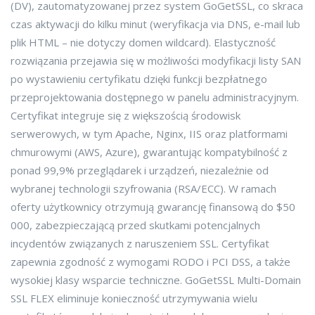
(DV), zautomatyzowanej przez system GoGetSSL, co skraca
czas aktywacji do kilku minut (weryfikacja via DNS, e-mail lub
plik HTML – nie dotyczy domen wildcard). Elastyczność
rozwiązania przejawia się w możliwości modyfikacji listy SAN
po wystawieniu certyfikatu dzięki funkcji bezpłatnego
przeprojektowania dostępnego w panelu administracyjnym.
Certyfikat integruje się z większością środowisk
serwerowych, w tym Apache, Nginx, IIS oraz platformami
chmurowymi (AWS, Azure), gwarantując kompatybilność z
ponad 99,9% przeglądarek i urządzeń, niezależnie od
wybranej technologii szyfrowania (RSA/ECC). W ramach
oferty użytkownicy otrzymują gwarancję finansową do $50
000, zabezpieczającą przed skutkami potencjalnych
incydentów związanych z naruszeniem SSL. Certyfikat
zapewnia zgodność z wymogami RODO i PCI DSS, a także
wysokiej klasy wsparcie techniczne. GoGetSSL Multi-Domain
SSL FLEX eliminuje konieczność utrzymywania wielu