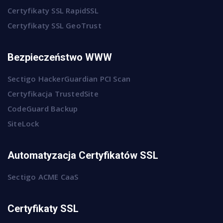
Certyfikaty SSL RapidSSL
Certyfikaty SSL GeoTrust
Bezpieczeństwo WWW
Sectigo HackerGuardian PCI Scan
Certyfikacja TrustedSite
CodeGuard Backup
SiteLock
Automatyzacja Certyfikatów SSL
Sectigo ACME CaaS
Certyfikaty SSL