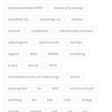
bezpieczeństwo WWW
bezpieczny miesiąc
certyfikat SSL
certyfikaty ssl
chrome
comodo
compliance
cyberbezpieczeństwo
cyberhigiena
cybersecurity
DevOps
digicert
dkim
DMARC
e-banking
ecdsa
hexssl
HSTS
Infrastruktura Klucza Publicznego
kod lei
kryptografia
lei
NIS2
ochrona danych
phishing
pki
pqc
rodo
sectigo
sectigo
sitelock
spf
ssl
ssl