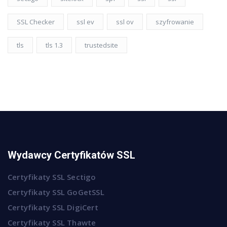
SSL Checker
ssl ev
ssl ov
szyfrowanie
tls
tls 1.3
trustedsite
Wydawcy Certyfikatów SSL
Certyfikaty SSL Sectigo
Certyfikaty SSL GoGetSSL
Certyfikaty SSL DigiCert
Certyfikaty SSL Thawte