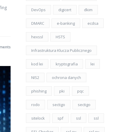
fing
DevOps
digicert
dkim
DMARC
e-banking
ecdsa
hexssl
HSTS
ments
Infrastruktura Klucza Publicznego
kod lei
kryptografia
lei
NIS2
ochrona danych
phishing
pki
pqc
rodo
sectigo
sectigo
sitelock
spf
ssl
ssl
SSL Checker
ssl ev
ssl ov