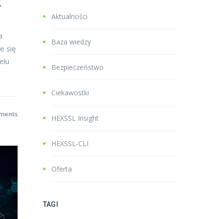
k
Aktualności
a
Baza wiedzy
e się
elu
Bezpieczeństwo
Ciekawostki
ments
HEXSSL Insight
HEXSSL-CLI
Oferta
TAGI