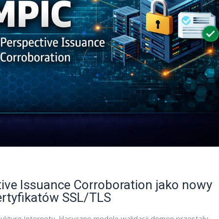
tive Issuance Corroboration jako nowy
ertyfikatów SSL/TLS
trukturę Internetu, klasyczne modele walidacji domen przestały