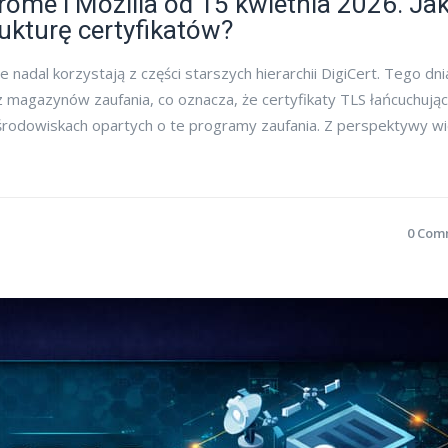
rome i Mozilla od 15 kwietnia 2026. Ja
ukturę certyfikatów?
e nadal korzystają z części starszych hierarchii DigiCert. Tego dni
 magazynów zaufania, co oznacza, że certyfikaty TLS łańcuchując
środowiskach opartych o te programy zaufania. Z perspektywy wi
0 Com