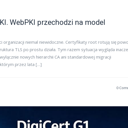
PKI. WebPKI przechodzi na model
organizacji niemal niewidoczne. Certyfikaty root rotują się powol
astruktura TLS po prostu działa. Tym razem sytuacja wygląda inacze
yłącznie nowych hierarchii CA ani standardowej migracji
którym przez lata […]
0 Com