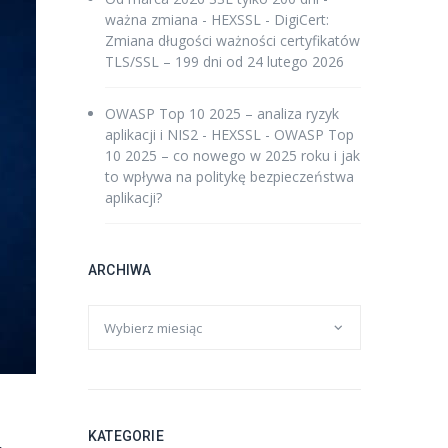
ważna zmiana - HEXSSL
-
DigiCert:
Zmiana długości ważności certyfikatów
TLS/SSL – 199 dni od 24 lutego 2026
OWASP Top 10 2025 – analiza ryzyk
aplikacji i NIS2 - HEXSSL
-
OWASP Top
10 2025 – co nowego w 2025 roku i jak
to wpływa na politykę bezpieczeństwa
aplikacji?
ARCHIWA
KATEGORIE