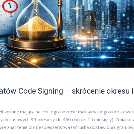
atów Code Signing – skrócenie okresu i
ił zmianę mającą na celu ograniczenie maksymalnego okresu waż
tychczasowych 39 miesięcy do 460 dni (ok. 15 miesięcy). Zmiana t
zowe znaczenie dla bezpieczeństwa łańcucha dostaw oprogramow