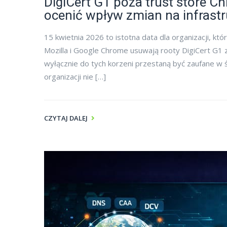
DigiCert G1 poza trust store Ch
ocenić wpływ zmian na infrastr
15 kwietnia 2026 to istotna data dla organizacji, któr
Mozilla i Google Chrome usuwają rooty DigiCert G1 z
wyłącznie do tych korzeni przestaną być zaufane w 
organizacji nie […]
CZYTAJ DALEJ