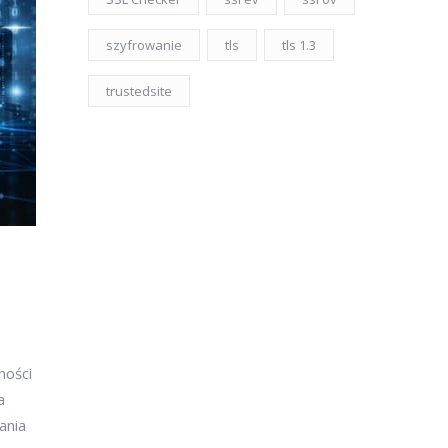
szyfrowanie
tls
tls 1.3
trustedsite
ności
a
ania