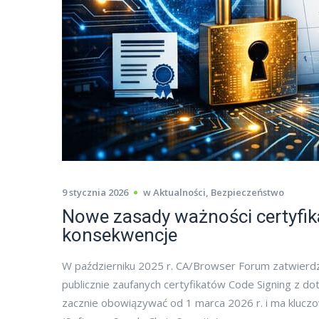
9 stycznia 2026
w
Aktualności
,
Bezpieczeństwo
Nowe zasady ważności certyfik
konsekwencje
W październiku 2025 r. CA/Browser Forum zatwierdz
publicznie zaufanych certyfikatów Code Signing z do
zacznie obowiązywać od 1 marca 2026 r. i ma kluc