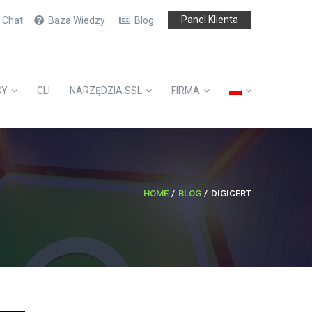
Panel Klienta
e Chat
Baza Wiedzy
Blog
CY
CLI
NARZĘDZIA SSL
FIRMA
HOME
BLOG
DIGICERT