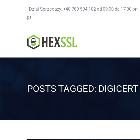
Dział Sprzedaży: +48 789 594 102 od 09:00 do 17:00 pn-
pt
POSTS TAGGED: DIGICERT