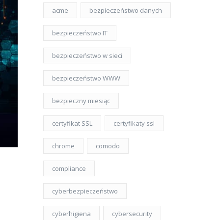
acme
bezpieczeństwo danych
bezpieczeństwo IT
bezpieczeństwo w sieci
bezpieczeństwo WWW
bezpieczny miesiąc
certyfikat SSL
certyfikaty ssl
chrome
comodo
compliance
cyberbezpieczeństwo
cyberhigiena
cybersecurity