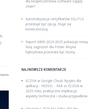
dla bezpieczeństwa software supply
chain?
Automatyzacja certyfikatów SSL/TLS
przestaje być opcją. Staje się
koniecznością.
i,
Raport ABW 2024-2025 pokazuje nową
j.
fazę zagrożeń dla Polski. Wojna
hybrydowa przestała być teorią
NAJNOWSZE KOMENTARZE
ments
ECDSA w Google Cloud. Ryzyko dla
aplikacji - HEXSSL
-
RSA vs ECDSA w
2025 roku: praktyczne implikacje,
aspekty techniczne i studia przypadków
Od marca 2026 SSL tylko 200 dni -