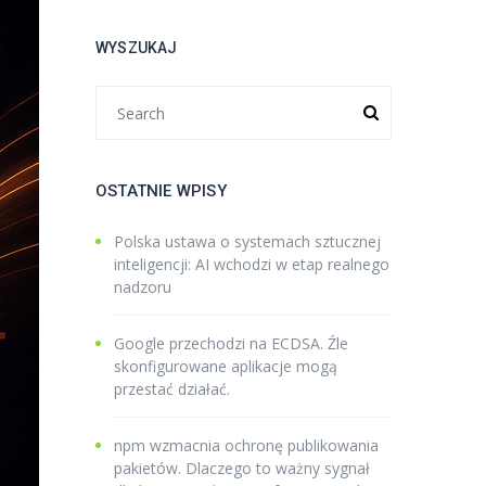
WYSZUKAJ
OSTATNIE WPISY
Polska ustawa o systemach sztucznej
inteligencji: AI wchodzi w etap realnego
nadzoru
Google przechodzi na ECDSA. Źle
skonfigurowane aplikacje mogą
przestać działać.
npm wzmacnia ochronę publikowania
pakietów. Dlaczego to ważny sygnał