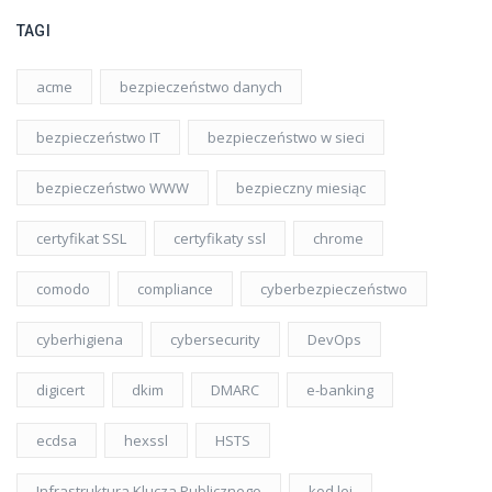
TAGI
acme
bezpieczeństwo danych
bezpieczeństwo IT
bezpieczeństwo w sieci
bezpieczeństwo WWW
bezpieczny miesiąc
certyfikat SSL
certyfikaty ssl
chrome
comodo
compliance
cyberbezpieczeństwo
cyberhigiena
cybersecurity
DevOps
digicert
dkim
DMARC
e-banking
ecdsa
hexssl
HSTS
Infrastruktura Klucza Publicznego
kod lei