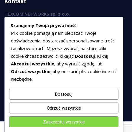
Kontakt
HEXCOM NETWORKS sp. z o.o.
ul. Marsz. Józefa Piłsudskiego 74/320,
Szanujemy Twoją prywatność
50-020 Wrocław
Pliki cookie pomagają nam ulepszać Twoje
T:
+48 789 594 102
doświadczenia, dostarczać spersonalizowane treści
i analizować ruch. Możesz wybrać, na które pliki
E:
sprzedaz@hexssl.pl
cookie chcesz zezwolić, klikając
Dostosuj
. Kliknij
Akceptuj wszystkie
, aby wyrazić zgodę, lub
Dokumenty
Odrzuć wszystkie
, aby odrzucić pliki cookie inne niż
niezbędne.
Regulamin świadczenia usług
Polityka prywatności
Dostosuj
Polityka cookies
Odrzuć wszystkie
Zaakceptuj wszystkie