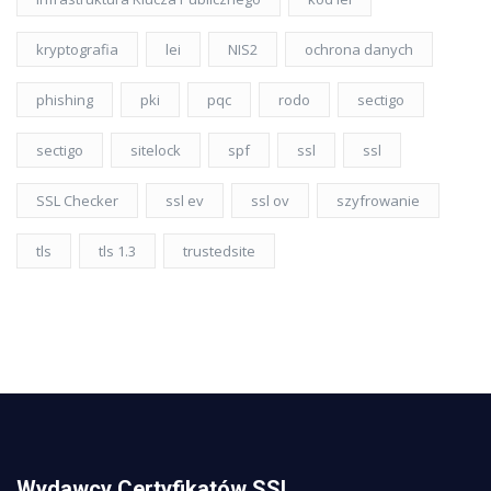
kryptografia
lei
NIS2
ochrona danych
phishing
pki
pqc
rodo
sectigo
sectigo
sitelock
spf
ssl
ssl
SSL Checker
ssl ev
ssl ov
szyfrowanie
tls
tls 1.3
trustedsite
Wydawcy Certyfikatów SSL