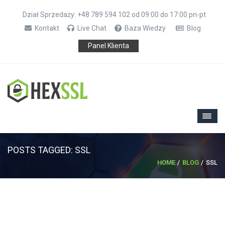
Dział Sprzedaży: +48 789 594 102 od 09:00 do 17:00 pn-pt
Kontakt
Live Chat
Baza Wiedzy
Blog
Panel Klienta
POSTS TAGGED: SSL
HOME
BLOG
SSL