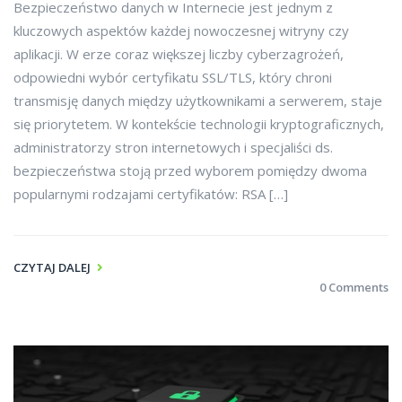
Bezpieczeństwo danych w Internecie jest jednym z
kluczowych aspektów każdej nowoczesnej witryny czy
aplikacji. W erze coraz większej liczby cyberzagrożeń,
odpowiedni wybór certyfikatu SSL/TLS, który chroni
transmisję danych między użytkownikami a serwerem, staje
się priorytetem. W kontekście technologii kryptograficznych,
administratorzy stron internetowych i specjaliści ds.
bezpieczeństwa stoją przed wyborem pomiędzy dwoma
popularnymi rodzajami certyfikatów: RSA […]
CZYTAJ DALEJ
0 Comments