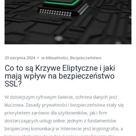
23 sierpnia 2024
w
Aktualności
,
Bezpieczeństwo
Co to są Krzywe Eliptyczne i jaki
mają wpływ na bezpieczeństwo
SSL?
W dzisiejszym cyfrowym świecie, ochrona danych jest
kluczowa. Zasady prywatności i bezpieczeństwa stały się
priorytetem zarówno dla użytkowników, jak i firm
dostarczających usługi online. Jednym z fundamentów
bezpiecznej komunikacji w Internecie jest kryptografia, a