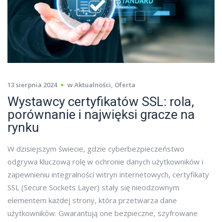
13 sierpnia 2024
w
Aktualności
,
Oferta
Wystawcy certyfikatów SSL: rola,
porównanie i najwięksi gracze na
rynku
W dzisiejszym świecie, gdzie cyberbezpieczeństwo
odgrywa kluczową rolę w ochronie danych użytkowników i
zapewnieniu integralności witryn internetowych, certyfikaty
SSL (Secure Sockets Layer) stały się nieodzownym
elementem każdej strony, która przetwarza dane
użytkowników. Gwarantują one bezpieczne, szyfrowane