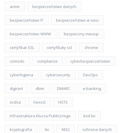
acme
bezpieczeństwo danych
bezpieczeństwo IT
bezpieczeństwo w sieci
bezpieczeństwo WWW
bezpieczny miesiąc
certyfikat SSL
certyfikaty ssl
chrome
comodo
compliance
cyberbezpieczeństwo
cyberhigiena
cybersecurity
DevOps
digicert
dkim
DMARC
e-banking
ecdsa
hexssl
HSTS
Infrastruktura Klucza Publicznego
kod lei
kryptografia
lei
NIS2
ochrona danych