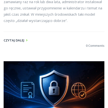
zamawiany raz na rok lub dwa lata, administrator instalował
go ręcznie, ustawiał przypomnienie w kalendarzu i temat na
jakiś czas znikał. W mniejszych środowiskach taki model
często „działał wystarczająco dobrze”.
CZYTAJ DALEJ
0 Comments