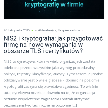
26 listopada 2025
w
Aktualności
,
Bezpieczeństwo
NIS2 i kryptografia: jak przygotować
firmę na nowe wymagania w
obszarze TLS i certyfikatów?
NIS2 to dyrektywa, która w wielu organizacjach została
odebrana przede wszystkim jako wymóg proceduralny:
polityki, rejestry, klasyfikacje, audyty. Tymczasem jej realne
oddziaływanie jest o wiele głębsze – dopiero na poziomie
kryptografii zaczyna się prawdziwa zgodność. To właśnie
tutaj dyrektywa oczekuje dowodu na to, że organizacja
rozumie współczesne zagrożenia i potrafi utrzymać
bezpieczeństwo techniczne na poziomie […]