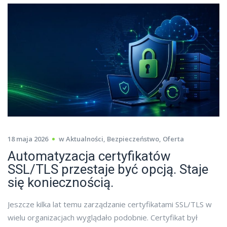
18 maja 2026
w
Aktualności
,
Bezpieczeństwo
,
Oferta
Automatyzacja certyfikatów
SSL/TLS przestaje być opcją. Staje
się koniecznością.
Jeszcze kilka lat temu zarządzanie certyfikatami SSL/TLS w
wielu organizacjach wyglądało podobnie. Certyfikat był