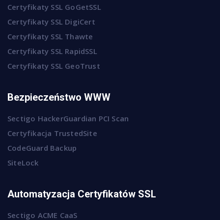
Certyfikaty SSL GoGetSSL
Certyfikaty SSL DigiCert
Certyfikaty SSL Thawte
Certyfikaty SSL RapidSSL
Certyfikaty SSL GeoTrust
Bezpieczeństwo WWW
Sectigo HackerGuardian PCI Scan
Certyfikacja TrustedSite
CodeGuard Backup
SiteLock
Automatyzacja Certyfikatów SSL
Sectigo ACME CaaS