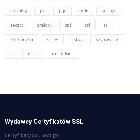
phishing
pki
pqc
rodo
sectigo
sectigo
sitelock
spf
ssl
ssl
SSL Checker
ssl ev
ssl ov
szyfrowanie
tls
tls 1.3
trustedsite
Wydawcy Certyfikatów SSL
Certyfikaty SSL Sectigo