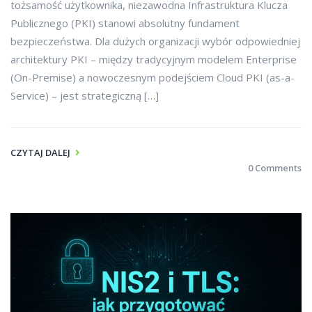
tożsamość użytkownika, niezawodna Infrastruktura Klucza
Publicznego (PKI) stanowi absolutny fundament
bezpieczeństwa. Dla dużych organizacji wybór odpowiedniej
architektury PKI – między tradycyjnym modelem Enterprise
(On-Premise) a nowoczesnym podejściem Cloud PKI (as-a-
Service) – jest strategiczną […]
CZYTAJ DALEJ
0 Comments