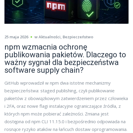
25 maja 2026
w
Aktualności
,
Bezpieczeństwo
npm wzmacnia ochronę
publikowania pakietów. Dlaczego to
ważny sygnał dla bezpieczeństwa
software supply chain?
GitHub wprowadził w npm dwa istotne mechanizmy
bezpieczeństwa: staged publishing, czyli publikowanie
pakietów z obowiązkowym zatwierdzeniem przez człowieka
i 2FA, oraz nowe flagi instalacyjne ograniczające źródła, z
których npm może pobierać zależności. Zmiana jest
dostępna od npm CLI 11.15.0 i bezpośrednio odpowiada na
rosnące ryzyko ataków na łańcuch dostaw oprogramowania.