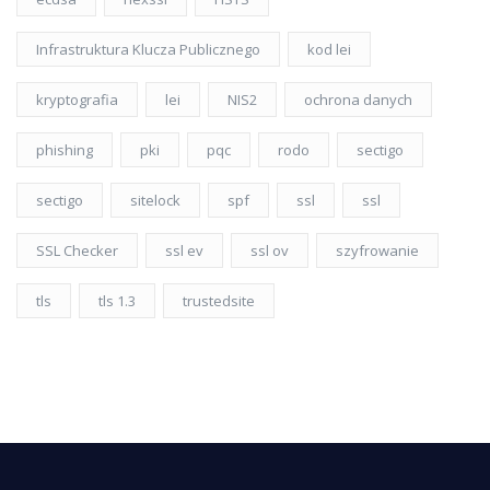
Infrastruktura Klucza Publicznego
kod lei
kryptografia
lei
NIS2
ochrona danych
phishing
pki
pqc
rodo
sectigo
sectigo
sitelock
spf
ssl
ssl
SSL Checker
ssl ev
ssl ov
szyfrowanie
tls
tls 1.3
trustedsite