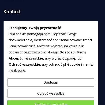
Kontakt
HEXCOM NETWORKS sp. z o.o.
Szanujemy Twoją prywatność
ul. Marsz. Józefa Piłsudskiego 74/320,
Pliki cookie pomagają nam ulepszać Twoje
50-020 Wrocław
doświadczenia, dostarczać spersonalizowane treści
T:
+48 789 594 102
i analizować ruch. Możesz wybrać, na które pliki
E:
sprzedaz@hexssl.pl
cookie chcesz zezwolić, klikając
Dostosuj
. Kliknij
Akceptuj wszystkie
, aby wyrazić zgodę, lub
Odrzuć wszystkie
, aby odrzucić pliki cookie inne niż
Dokumenty
niezbędne.
Regulamin świadczenia usług
Polityka prywatności
Dostosuj
Polityka cookies
Odrzuć wszystkie
Zaakceptuj wszystkie