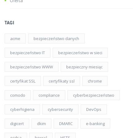
Oferta
TAGI
acme
bezpieczeństwo danych
bezpieczeństwo IT
bezpieczeństwo w sieci
bezpieczeństwo WWW
bezpieczny miesiąc
certyfikat SSL
certyfikaty ssl
chrome
comodo
compliance
cyberbezpieczeństwo
cyberhigiena
cybersecurity
DevOps
digicert
dkim
DMARC
e-banking
ecdsa
hexssl
HSTS