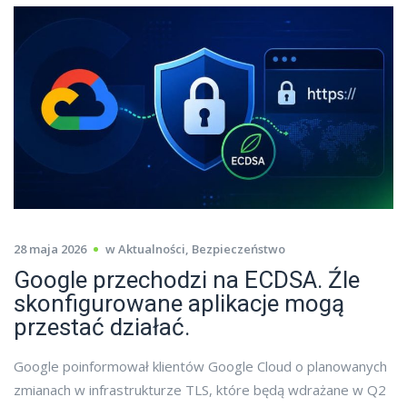
28 maja 2026
w
Aktualności
,
Bezpieczeństwo
Google przechodzi na ECDSA. Źle
skonfigurowane aplikacje mogą
przestać działać.
Google poinformował klientów Google Cloud o planowanych
zmianach w infrastrukturze TLS, które będą wdrażane w Q2