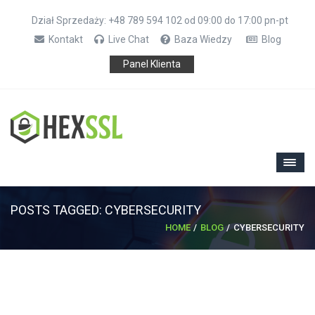
Dział Sprzedaży: +48 789 594 102 od 09:00 do 17:00 pn-pt
Kontakt
Live Chat
Baza Wiedzy
Blog
Panel Klienta
POSTS TAGGED: CYBERSECURITY
HOME
BLOG
CYBERSECURITY