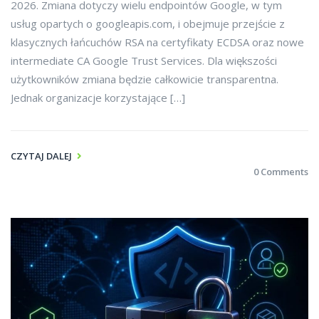
2026. Zmiana dotyczy wielu endpointów Google, w tym
usług opartych o googleapis.com, i obejmuje przejście z
klasycznych łańcuchów RSA na certyfikaty ECDSA oraz nowe
intermediate CA Google Trust Services. Dla większości
użytkowników zmiana będzie całkowicie transparentna.
Jednak organizacje korzystające […]
CZYTAJ DALEJ
0 Comments