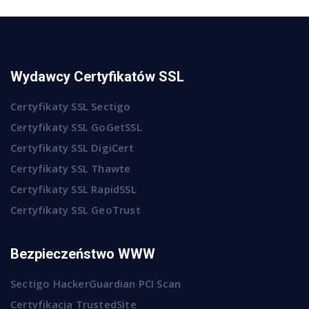
Wydawcy Certyfikatów SSL
Certyfikaty SSL Sectigo
Certyfikaty SSL GoGetSSL
Certyfikaty SSL DigiCert
Certyfikaty SSL Thawte
Certyfikaty SSL RapidSSL
Certyfikaty SSL GeoTrust
Bezpieczeństwo WWW
Sectigo HackerGuardian PCI Scan
Certyfikacja TrustedSite