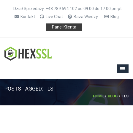
Dział Sprzedaży: +48 789 594 102 od 09:00 do 17:00 pn-pt
Kontakt
Live Chat
Baza Wiedzy
Blog
Panel Klienta
POSTS TAGGED: TLS
HOME
BLOG
TLS