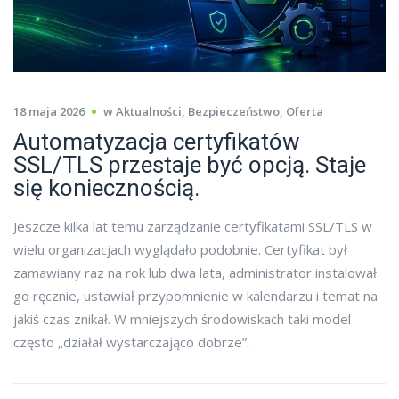
18 maja 2026
w
Aktualności
,
Bezpieczeństwo
,
Oferta
Automatyzacja certyfikatów
SSL/TLS przestaje być opcją. Staje
się koniecznością.
Jeszcze kilka lat temu zarządzanie certyfikatami SSL/TLS w
wielu organizacjach wyglądało podobnie. Certyfikat był
zamawiany raz na rok lub dwa lata, administrator instalował
go ręcznie, ustawiał przypomnienie w kalendarzu i temat na
jakiś czas znikał. W mniejszych środowiskach taki model
często „działał wystarczająco dobrze”.