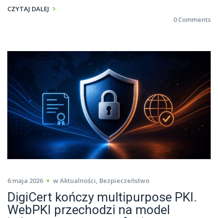
CZYTAJ DALEJ
0 Comments
6 maja 2026
w
Aktualności
,
Bezpieczeństwo
DigiCert kończy multipurpose PKI.
WebPKI przechodzi na model