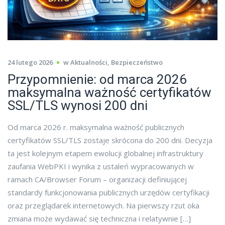
24 lutego 2026
w
Aktualności
,
Bezpieczeństwo
Przypomnienie: od marca 2026
maksymalna ważność certyfikatów
SSL/TLS wynosi 200 dni
Od marca 2026 r. maksymalna ważność publicznych
certyfikatów SSL/TLS zostaje skrócona do 200 dni. Decyzja
ta jest kolejnym etapem ewolucji globalnej infrastruktury
zaufania WebPKI i wynika z ustaleń wypracowanych w
ramach CA/Browser Forum – organizacji definiującej
standardy funkcjonowania publicznych urzędów certyfikacji
oraz przeglądarek internetowych. Na pierwszy rzut oka
zmiana może wydawać się techniczna i relatywnie […]