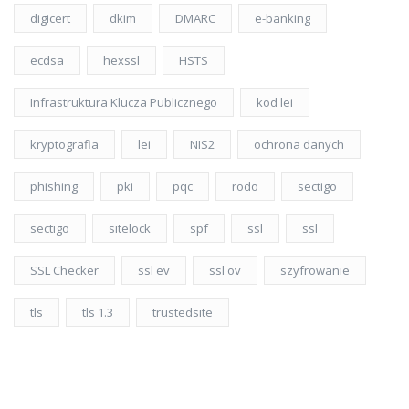
digicert
dkim
DMARC
e-banking
ecdsa
hexssl
HSTS
Infrastruktura Klucza Publicznego
kod lei
kryptografia
lei
NIS2
ochrona danych
phishing
pki
pqc
rodo
sectigo
sectigo
sitelock
spf
ssl
ssl
SSL Checker
ssl ev
ssl ov
szyfrowanie
tls
tls 1.3
trustedsite