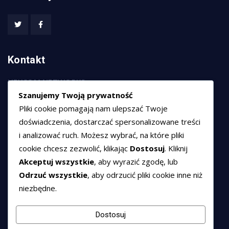
Kontakt
HEXCOM NETWORKS sp. z o.o.
Szanujemy Twoją prywatność
ul. Marsz. Józefa Piłsudskiego 74/320,
Pliki cookie pomagają nam ulepszać Twoje
50-020 Wrocław
doświadczenia, dostarczać spersonalizowane treści
T:
+48 789 594 102
i analizować ruch. Możesz wybrać, na które pliki
E:
sprzedaz@hexssl.pl
cookie chcesz zezwolić, klikając
Dostosuj
. Kliknij
Akceptuj wszystkie
, aby wyrazić zgodę, lub
Odrzuć wszystkie
, aby odrzucić pliki cookie inne niż
Dokumenty
niezbędne.
Regulamin świadczenia usług
Polityka prywatności
Dostosuj
Polityka cookies