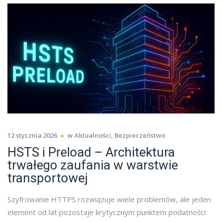
12 stycznia 2026
w
Aktualności
,
Bezpieczeństwo
HSTS i Preload – Architektura
trwałego zaufania w warstwie
transportowej
Szyfrowanie HTTPS rozwiązuje wiele problemów, ale jeden
element od lat pozostaje krytycznym punktem podatności: