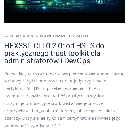
22 kwietnia 2026
w
Aktualności
,
HEXSSL-CLI
HEXSSL-CLI 0.2.0: od HSTS do
praktycznego trust toolkit dla
administratorów i DevOps
Przez długi czas rozmowa o bezpieczeństwie domen i usług
webowych była upraszczana do pojedynczych haseł:
certyfikat SSL, HSTS, przekierowanie na HTTPS,
ewentualnie analiza preload. W praktyce każdy, kto
utrzymuje produkcyjne środowiska, wie jednak, że
rzeczywisty stan „zaufania” domeny lub usługi jest dużo
szerszy. Liczy się nie tylko sam certyfikat, ale również jego
poprawność, zgodność z […]