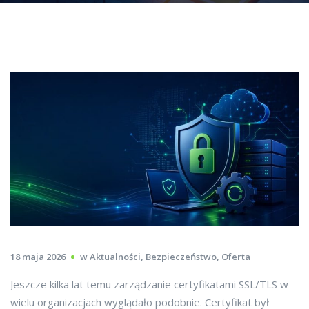
18 maja 2026
w
Aktualności
,
Bezpieczeństwo
,
Oferta
Jeszcze kilka lat temu zarządzanie certyfikatami SSL/TLS w
wielu organizacjach wyglądało podobnie. Certyfikat był