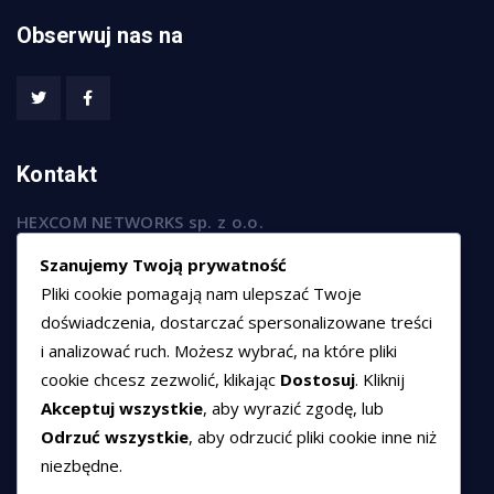
Obserwuj nas na
Kontakt
HEXCOM NETWORKS sp. z o.o.
ul. Marsz. Józefa Piłsudskiego 74/320,
Szanujemy Twoją prywatność
50-020 Wrocław
Pliki cookie pomagają nam ulepszać Twoje
T:
+48 789 594 102
doświadczenia, dostarczać spersonalizowane treści
i analizować ruch. Możesz wybrać, na które pliki
E:
sprzedaz@hexssl.pl
cookie chcesz zezwolić, klikając
Dostosuj
. Kliknij
Akceptuj wszystkie
, aby wyrazić zgodę, lub
Dokumenty
Odrzuć wszystkie
, aby odrzucić pliki cookie inne niż
niezbędne.
Regulamin świadczenia usług