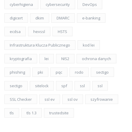
cyberhigiena
cybersecurity
DevOps
digicert
dkim
DMARC
e-banking
ecdsa
hexssl
HSTS
Infrastruktura Klucza Publicznego
kod lei
kryptografia
lei
NIS2
ochrona danych
phishing
pki
pqc
rodo
sectigo
sectigo
sitelock
spf
ssl
ssl
SSL Checker
ssl ev
ssl ov
szyfrowanie
tls
tls 1.3
trustedsite