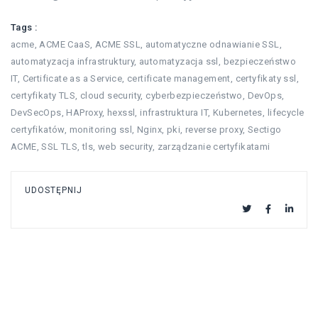
Tags :
acme
,
ACME CaaS
,
ACME SSL
,
automatyczne odnawianie SSL
,
automatyzacja infrastruktury
,
automatyzacja ssl
,
bezpieczeństwo
IT
,
Certificate as a Service
,
certificate management
,
certyfikaty ssl
,
certyfikaty TLS
,
cloud security
,
cyberbezpieczeństwo
,
DevOps
,
DevSecOps
,
HAProxy
,
hexssl
,
infrastruktura IT
,
Kubernetes
,
lifecycle
certyfikatów
,
monitoring ssl
,
Nginx
,
pki
,
reverse proxy
,
Sectigo
ACME
,
SSL TLS
,
tls
,
web security
,
zarządzanie certyfikatami
UDOSTĘPNIJ