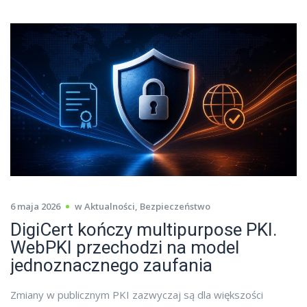
6 maja 2026
w
Aktualności
,
Bezpieczeństwo
DigiCert kończy multipurpose PKI.
WebPKI przechodzi na model
jednoznacznego zaufania
Zmiany w publicznym PKI zazwyczaj są dla większości