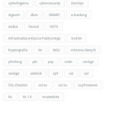
cyberhigiena
cybersecurity
DevOps
digicert
dkim
DMARC
e-banking
ecdsa
hexssl
HSTS
Infrastruktura Klucza Publicznego
kod lei
kryptografia
lei
NIS2
ochrona danych
phishing
pki
pqc
rodo
sectigo
sectigo
sitelock
spf
ssl
ssl
SSL Checker
ssl ev
ssl ov
szyfrowanie
tls
tls 1.3
trustedsite