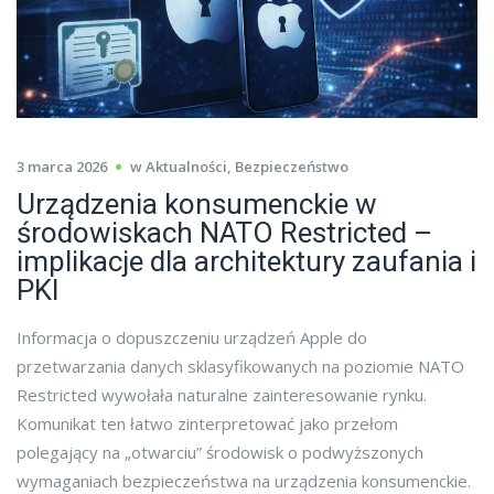
3 marca 2026
w
Aktualności
,
Bezpieczeństwo
Urządzenia konsumenckie w
środowiskach NATO Restricted –
implikacje dla architektury zaufania i
PKI
Informacja o dopuszczeniu urządzeń Apple do
przetwarzania danych sklasyfikowanych na poziomie NATO
Restricted wywołała naturalne zainteresowanie rynku.
Komunikat ten łatwo zinterpretować jako przełom
polegający na „otwarciu” środowisk o podwyższonych
wymaganiach bezpieczeństwa na urządzenia konsumenckie.