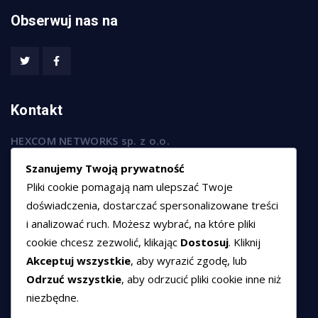
Obserwuj nas na
Kontakt
HEXCOM NETWORKS sp. z o.o.
ul. Marsz. Józefa Piłsudskiego 74/320,
Szanujemy Twoją prywatność
50-020 Wrocław
Pliki cookie pomagają nam ulepszać Twoje
T:
+48 789 594 102
doświadczenia, dostarczać spersonalizowane treści
i analizować ruch. Możesz wybrać, na które pliki
E:
sprzedaz@hexssl.pl
cookie chcesz zezwolić, klikając
Dostosuj
. Kliknij
Akceptuj wszystkie
, aby wyrazić zgodę, lub
Dokumenty
Odrzuć wszystkie
, aby odrzucić pliki cookie inne niż
niezbędne.
Regulamin świadczenia usług