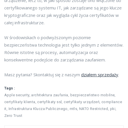
urządzenie, lecz to, w jaki sposób zostaje ono włączone do
certyfikowanego systemu IT, jak zarządzane są jego klucze
kryptograficzne oraz jak wygląda cykl życia certyfikatów w
całej infrastrukturze.
W środowiskach o podwyższonym poziomie
bezpieczeństwa technologia jest tylko jednym z elementów.
Równie istotne są procesy, automatyzacja oraz
konsekwentne podejście do zarządzania zaufaniem.
Masz pytania? Skontaktuj się z naszym
działem sprzedaży
.
Tags :
Apple security
,
architektura zaufania
,
bezpieczeństwo mobilne
,
certyfikaty klienta
,
certyfikaty ssl
,
certyfikaty urządzeń
,
compliance
it
,
Infrastruktura Klucza Publicznego
,
mtls
,
NATO Restricted
,
pki
,
Zero Trust