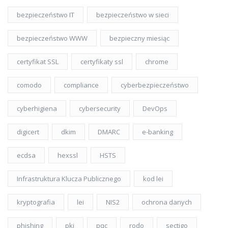
bezpieczeństwo IT
bezpieczeństwo w sieci
bezpieczeństwo WWW
bezpieczny miesiąc
certyfikat SSL
certyfikaty ssl
chrome
comodo
compliance
cyberbezpieczeństwo
cyberhigiena
cybersecurity
DevOps
digicert
dkim
DMARC
e-banking
ecdsa
hexssl
HSTS
Infrastruktura Klucza Publicznego
kod lei
kryptografia
lei
NIS2
ochrona danych
phishing
pki
pqc
rodo
sectigo