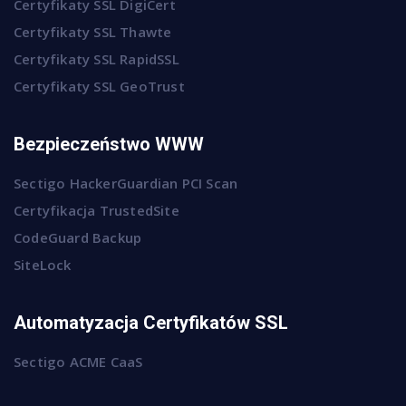
Certyfikaty SSL DigiCert
Certyfikaty SSL Thawte
Certyfikaty SSL RapidSSL
Certyfikaty SSL GeoTrust
Bezpieczeństwo WWW
Sectigo HackerGuardian PCI Scan
Certyfikacja TrustedSite
CodeGuard Backup
SiteLock
Automatyzacja Certyfikatów SSL
Sectigo ACME CaaS