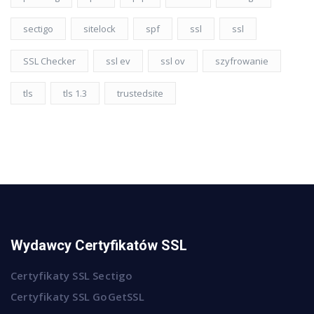
sectigo
sitelock
spf
ssl
ssl
SSL Checker
ssl ev
ssl ov
szyfrowanie
tls
tls 1.3
trustedsite
Wydawcy Certyfikatów SSL
Certyfikaty SSL Sectigo
Certyfikaty SSL GoGetSSL