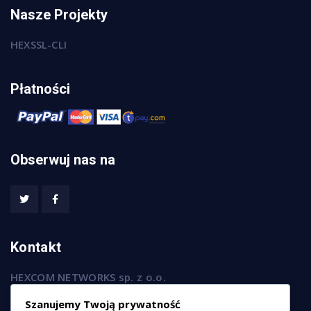
Nasze Projekty
HEXSSL-CLI
Płatności
Obserwuj nas na
Kontakt
HEXCOM NETWORKS sp. z o.o.
ul. Marsz. Józefa Piłsudskiego 74/320,
Szanujemy Twoją prywatność