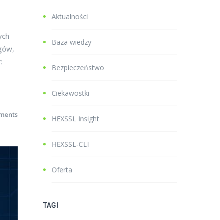
Aktualności
ych
Baza wiedzy
gów,
:
Bezpieczeństwo
Ciekawostki
ments
HEXSSL Insight
HEXSSL-CLI
Oferta
TAGI