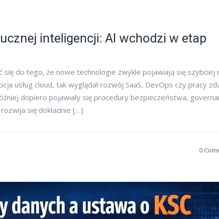
cznej inteligencji: AI wchodzi w etap
 się do tego, że nowe technologie zwykle pojawiają się szybciej 
cja usług cloud, tak wyglądał rozwój SaaS, DevOps czy pracy zda
źniej dopiero pojawiały się procedury bezpieczeństwa, governa
 rozwija się dokładnie […]
0 Com