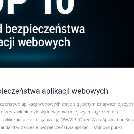
ieczeństwa aplikacji webowych
ieczeństwo aplikacji webowych staje się jednym z najważniejszych
 zestawienie dziesięciu najpoważniejszych zagrożeń dla
e cyklicznie przez organizację OWASP (Open Web Application Secu
andard w zakresie bezpieczeństwa aplikacji i stanowi punkt