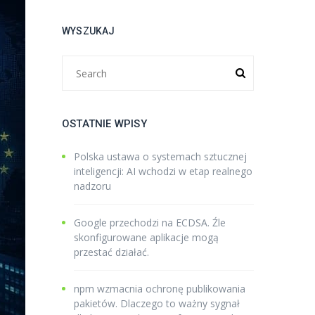
WYSZUKAJ
OSTATNIE WPISY
Polska ustawa o systemach sztucznej
inteligencji: AI wchodzi w etap realnego
nadzoru
Google przechodzi na ECDSA. Źle
skonfigurowane aplikacje mogą
przestać działać.
npm wzmacnia ochronę publikowania
pakietów. Dlaczego to ważny sygnał