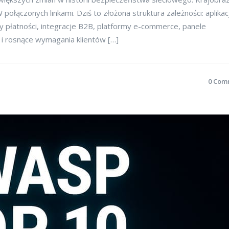
ołączonych linkami. Dziś to złożona struktura zależności: aplikac
y płatności, integracje B2B, platformy e-commerce, panele
 i rosnące wymagania klientów […]
0 Com