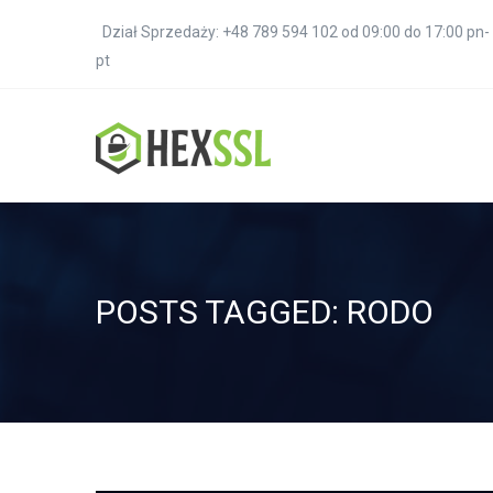
Dział Sprzedaży: +48 789 594 102 od 09:00 do 17:00 pn-
pt
POSTS TAGGED: RODO