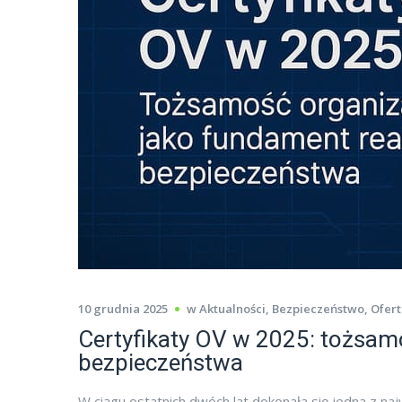
10 grudnia 2025
w
Aktualności
,
Bezpieczeństwo
,
Ofert
Certyfikaty OV w 2025: tożsam
bezpieczeństwa
W ciągu ostatnich dwóch lat dokonała się jedna z na