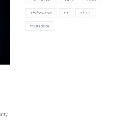
szyfrowanie
tls
tls 1.3
trustedsite
rity