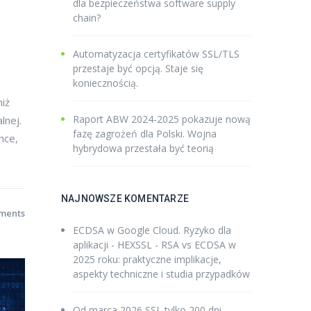
dla bezpieczeństwa software supply
chain?
Automatyzacja certyfikatów SSL/TLS
przestaje być opcją. Staje się
koniecznością.
niż
Raport ABW 2024-2025 pokazuje nową
lnej.
fazę zagrożeń dla Polski. Wojna
nce,
hybrydowa przestała być teorią
NAJNOWSZE KOMENTARZE
ments
ECDSA w Google Cloud. Ryzyko dla
aplikacji - HEXSSL
-
RSA vs ECDSA w
2025 roku: praktyczne implikacje,
aspekty techniczne i studia przypadków
Od marca 2026 SSL tylko 200 dni -