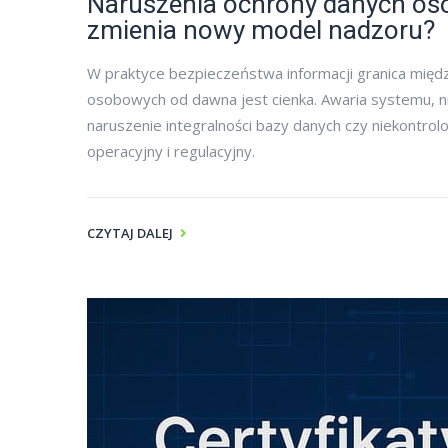
Naruszenia ochrony danych os
zmienia nowy model nadzoru?
W praktyce bezpieczeństwa informacji granica mię
osobowych od dawna jest cienka. Awaria systemu, n
naruszenie integralności bazy danych czy niekontro
operacyjny i regulacyjny.
CZYTAJ DALEJ