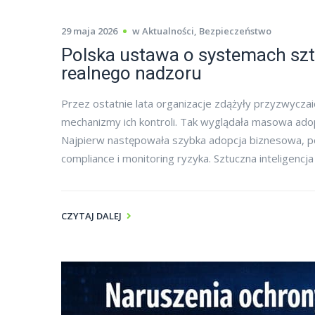
29 maja 2026
w
Aktualności
,
Bezpieczeństwo
Polska ustawa o systemach sztu
realnego nadzoru
Przez ostatnie lata organizacje zdążyły przyzwyczaić
mechanizmy ich kontroli. Tak wyglądała masowa adop
Najpierw następowała szybka adopcja biznesowa, pó
compliance i monitoring ryzyka. Sztuczna inteligencja
CZYTAJ DALEJ