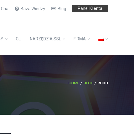
Panel Klienta
e Chat
Baza Wiedzy
Blog
CY
CLI
NARZĘDZIA SSL
FIRMA
HOME
BLOG
RODO