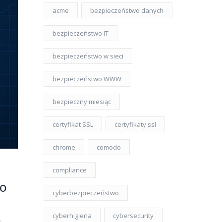
acme
bezpieczeństwo danych
bezpieczeństwo IT
bezpieczeństwo w sieci
bezpieczeństwo WWW
bezpieczny miesiąc
certyfikat SSL
certyfikaty ssl
chrome
comodo
compliance
go
cyberbezpieczeństwo
cyberhigiena
cybersecurity
z