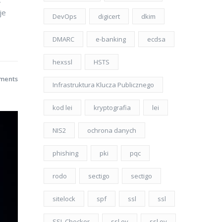
je
DevOps
digicert
dkim
DMARC
e-banking
ecdsa
hexssl
HSTS
ments
Infrastruktura Klucza Publicznego
kod lei
kryptografia
lei
NIS2
ochrona danych
phishing
pki
pqc
rodo
sectigo
sectigo
sitelock
spf
ssl
ssl
SSL Checker
ssl ev
ssl ov