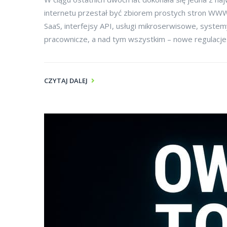
internetu przestał być zbiorem prostych stron WWW p
SaaS, interfejsy API, usługi mikroserwisowe, system
pracownicze, a nad tym wszystkim – nowe regulacje
CZYTAJ DALEJ