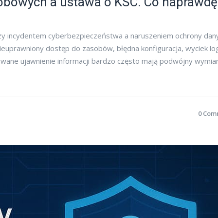
obowych a ustawa o KSC. Co naprawdę
dzy incydentem cyberbezpieczeństwa a naruszeniem ochrony dan
ieuprawniony dostęp do zasobów, błędna konfiguracja, wyciek lo
lowane ujawnienie informacji bardzo często mają podwójny wymiar
0 Com