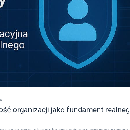
a
ość organizacji jako fundament realne
jwiększych zmian w historii bezpieczeństwa sieciowego. Krajobra