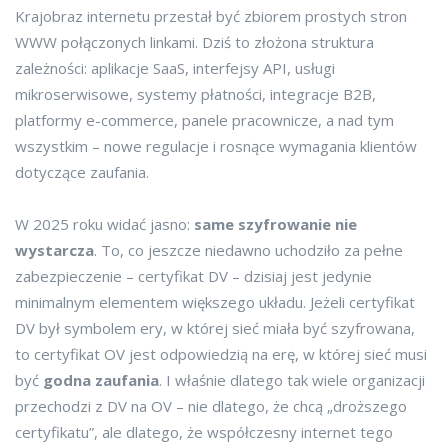
Krajobraz internetu przestał być zbiorem prostych stron
WWW połączonych linkami. Dziś to złożona struktura
zależności: aplikacje SaaS, interfejsy API, usługi
mikroserwisowe, systemy płatności, integracje B2B,
platformy e-commerce, panele pracownicze, a nad tym
wszystkim – nowe regulacje i rosnące wymagania klientów
dotyczące zaufania.
W 2025 roku widać jasno:
same szyfrowanie nie
wystarcza
. To, co jeszcze niedawno uchodziło za pełne
zabezpieczenie – certyfikat DV – dzisiaj jest jedynie
minimalnym elementem większego układu. Jeżeli certyfikat
DV był symbolem ery, w której sieć miała być szyfrowana,
to certyfikat OV jest odpowiedzią na erę, w której sieć musi
być
godna zaufania
. I właśnie dlatego tak wiele organizacji
przechodzi z DV na OV – nie dlatego, że chcą „droższego
certyfikatu”, ale dlatego, że współczesny internet tego