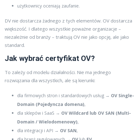
użytkownicy oceniają zaufanie.
DV nie dostarcza żadnego z tych elementów. OV dostarcza
większość. I dlatego wszystkie poważne organizacje –
niezależnie od branży – traktują OV nie jako opcję, ale jako
standard.
Jak wybrać certyfikat OV?
To zależy od modelu działalności. Nie ma jednego
rozwiązania dla wszystkich, ale są kierunki:
dla firmowych stron i standardowych usług →
OV Single-
Domain (Pojedyncza domena)
,
dla sklepów i SaaS →
OV Wildcard lub OV SAN (Multi-
Domain / Wielodomenowy)
,
dla integracji i API →
OV SAN
,
dla branż regulowanych →
OV
lub
EV
,