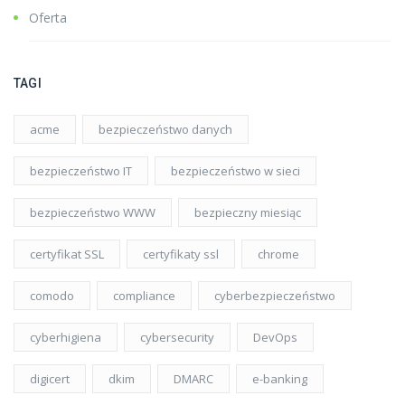
Oferta
TAGI
acme
bezpieczeństwo danych
bezpieczeństwo IT
bezpieczeństwo w sieci
bezpieczeństwo WWW
bezpieczny miesiąc
certyfikat SSL
certyfikaty ssl
chrome
comodo
compliance
cyberbezpieczeństwo
cyberhigiena
cybersecurity
DevOps
digicert
dkim
DMARC
e-banking