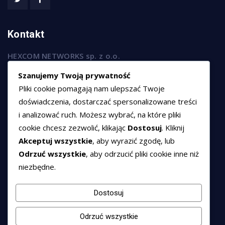
Kontakt
HEXCOM NETWORKS sp. z o.o.
ul. Marsz. Józefa Piłsudskiego 74/320,
Szanujemy Twoją prywatność
50-020 Wrocław
Pliki cookie pomagają nam ulepszać Twoje
T:
+48 789 594 102
doświadczenia, dostarczać spersonalizowane treści
i analizować ruch. Możesz wybrać, na które pliki
E:
sprzedaz@hexssl.pl
cookie chcesz zezwolić, klikając
Dostosuj
. Kliknij
Akceptuj wszystkie
, aby wyrazić zgodę, lub
Dokumenty
Odrzuć wszystkie
, aby odrzucić pliki cookie inne niż
niezbędne.
Regulamin świadczenia usług
Polityka prywatności
Dostosuj
Polityka cookies
Odrzuć wszystkie