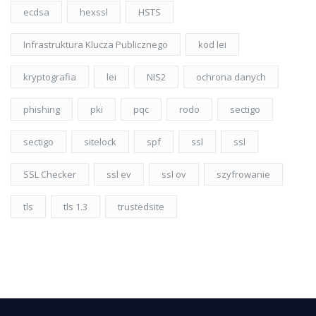
ecdsa
hexssl
HSTS
Infrastruktura Klucza Publicznego
kod lei
kryptografia
lei
NIS2
ochrona danych
phishing
pki
pqc
rodo
sectigo
sectigo
sitelock
spf
ssl
ssl
SSL Checker
ssl ev
ssl ov
szyfrowanie
tls
tls 1.3
trustedsite