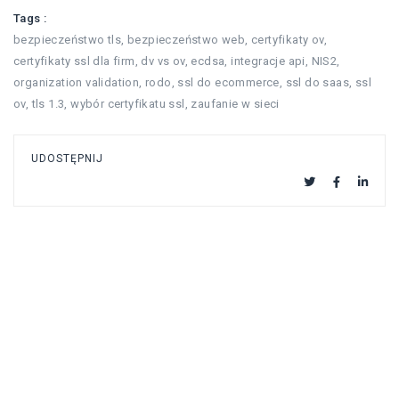
Tags :
bezpieczeństwo tls
,
bezpieczeństwo web
,
certyfikaty ov
,
certyfikaty ssl dla firm
,
dv vs ov
,
ecdsa
,
integracje api
,
NIS2
,
organization validation
,
rodo
,
ssl do ecommerce
,
ssl do saas
,
ssl
ov
,
tls 1.3
,
wybór certyfikatu ssl
,
zaufanie w sieci
UDOSTĘPNIJ