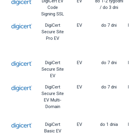
DigiCert EV
EV
do 1-2 tygodni
Code
/ do 3 dni
Signing SSL
DigiCert
EV
do 7 dni
Dy
Secure Site
Pro EV
DigiCert
EV
do 7 dni
Dy
Secure Site
EV
DigiCert
EV
do 7 dni
Dy
Secure Site
EV Multi-
Domain
DigiCert
EV
do 1 dnia
Dy
Basic EV