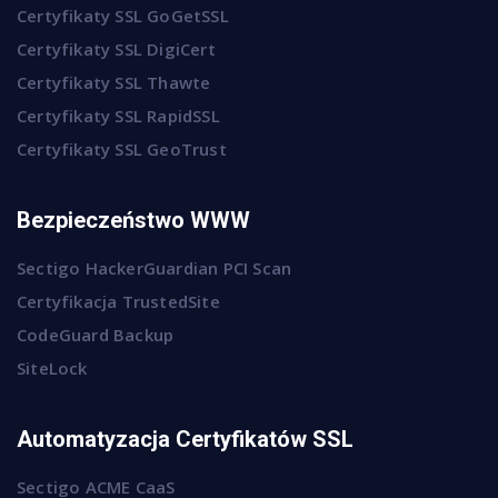
Certyfikaty SSL GoGetSSL
Certyfikaty SSL DigiCert
Certyfikaty SSL Thawte
Certyfikaty SSL RapidSSL
Certyfikaty SSL GeoTrust
Bezpieczeństwo WWW
Sectigo HackerGuardian PCI Scan
Certyfikacja TrustedSite
CodeGuard Backup
SiteLock
Automatyzacja Certyfikatów SSL
Sectigo ACME CaaS