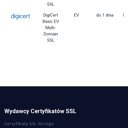
SSL
DigiCert
EV
do 1 dnia
Dy
Basic EV
Multi-
Domain
SSL
Wydawcy Certyfikatów SSL
Certyfikaty SSL Sectigo