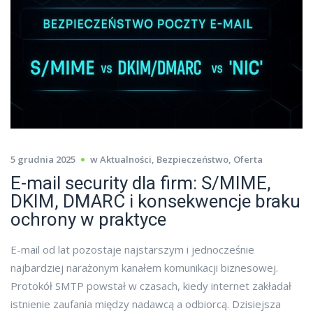
5 grudnia 2025
w
Aktualności
,
Bezpieczeństwo
,
Oferta
E-mail security dla firm: S/MIME,
DKIM, DMARC i konsekwencje braku
ochrony w praktyce
E-mail od lat pozostaje najstarszym i jednocześnie
najbardziej narażonym kanałem komunikacji biznesowej.
Protokół SMTP powstał w czasach, kiedy internet zakładał
istnienie zaufania między nadawcą a odbiorcą. Dzisiejsza