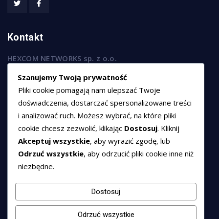
Kontakt
HEXCOM NETWORKS sp. z o.o.
ul. Marsz. Józefa Piłsudskiego 74/320,
Szanujemy Twoją prywatność
50-020 Wrocław
Pliki cookie pomagają nam ulepszać Twoje
T:
+48 789 594 102
doświadczenia, dostarczać spersonalizowane treści
i analizować ruch. Możesz wybrać, na które pliki
E:
sprzedaz@hexssl.pl
cookie chcesz zezwolić, klikając
Dostosuj
. Kliknij
Akceptuj wszystkie
, aby wyrazić zgodę, lub
Dokumenty
Odrzuć wszystkie
, aby odrzucić pliki cookie inne niż
niezbędne.
Regulamin świadczenia usług
Polityka prywatności
Dostosuj
Polityka cookies
Odrzuć wszystkie