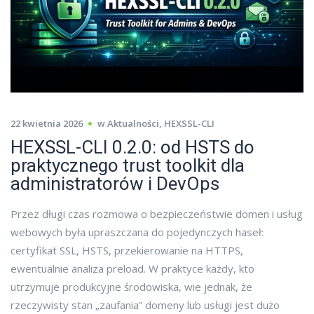
22 kwietnia 2026
w
Aktualności
,
HEXSSL-CLI
HEXSSL-CLI 0.2.0: od HSTS do
praktycznego trust toolkit dla
administratorów i DevOps
Przez długi czas rozmowa o bezpieczeństwie domen i usług
webowych była upraszczana do pojedynczych haseł:
certyfikat SSL, HSTS, przekierowanie na HTTPS,
ewentualnie analiza preload. W praktyce każdy, kto
utrzymuje produkcyjne środowiska, wie jednak, że
rzeczywisty stan „zaufania” domeny lub usługi jest dużo