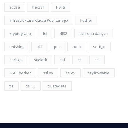
ecdsa
hexssl
HSTS
Infrastruktura Klucza Publicznego
kod lei
kryptografia
lei
NIS2
ochrona danych
phishing
pki
pqc
rodo
sectigo
sectigo
sitelock
spf
ssl
ssl
SSL Checker
ssl ev
ssl ov
szyfrowanie
tls
tls 1.3
trustedsite