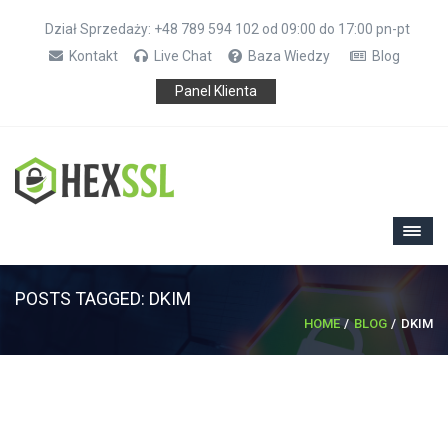
Dział Sprzedaży: +48 789 594 102 od 09:00 do 17:00 pn-pt
Kontakt
Live Chat
Baza Wiedzy
Blog
Panel Klienta
POSTS TAGGED: DKIM
HOME
BLOG
DKIM