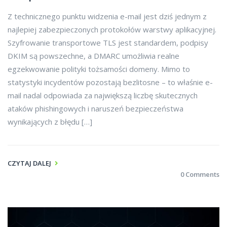
Z technicznego punktu widzenia e-mail jest dziś jednym z
najlepiej zabezpieczonych protokołów warstwy aplikacyjnej.
Szyfrowanie transportowe TLS jest standardem, podpisy
DKIM są powszechne, a DMARC umożliwia realne
egzekwowanie polityki tożsamości domeny. Mimo to
statystyki incydentów pozostają bezlitosne – to właśnie e-
mail nadal odpowiada za największą liczbę skutecznych
ataków phishingowych i naruszeń bezpieczeństwa
wynikających z błędu […]
CZYTAJ DALEJ
0 Comments