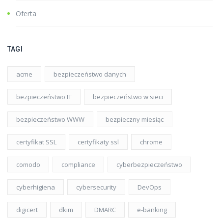
Oferta
TAGI
acme
bezpieczeństwo danych
bezpieczeństwo IT
bezpieczeństwo w sieci
bezpieczeństwo WWW
bezpieczny miesiąc
certyfikat SSL
certyfikaty ssl
chrome
comodo
compliance
cyberbezpieczeństwo
cyberhigiena
cybersecurity
DevOps
digicert
dkim
DMARC
e-banking