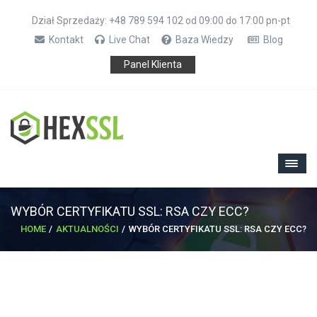
Dział Sprzedaży: +48 789 594 102 od 09:00 do 17:00 pn-pt
Kontakt
Live Chat
Baza Wiedzy
Blog
Panel Klienta
WYBÓR CERTYFIKATU SSL: RSA CZY ECC?
HOME
AKTUALNOŚCI
WYBÓR CERTYFIKATU SSL: RSA CZY ECC?