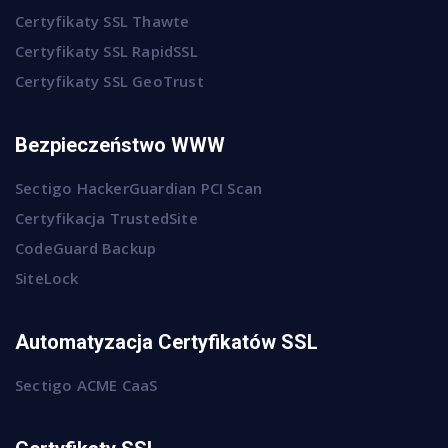
Certyfikaty SSL Thawte
Certyfikaty SSL RapidSSL
Certyfikaty SSL GeoTrust
Bezpieczeństwo WWW
Sectigo HackerGuardian PCI Scan
Certyfikacja TrustedSite
CodeGuard Backup
SiteLock
Automatyzacja Certyfikatów SSL
Sectigo ACME CaaS