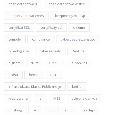
bezpieczeństwo IT
bezpieczeństwo w sieci
bezpieczeństwo WWW
bezpieczny miesiąc
certyfikat SSL
certyfikaty ssl
chrome
comodo
compliance
cyberbezpieczeństwo
cyberhigiena
cybersecurity
DevOps
digicert
dkim
DMARC
e-banking
ecdsa
hexssl
HSTS
Infrastruktura Klucza Publicznego
kod lei
kryptografia
lei
NIS2
ochrona danych
phishing
pki
pqc
rodo
sectigo