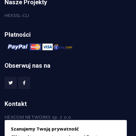
Nasze Projekty
HEXSSL-CLI
Płatności
Obserwuj nas na
Kontakt
HEXCOM NETWORKS sp. z o.o.
ul. Marsz. Józefa Piłsudskiego 74/320,
Szanujemy Twoją prywatność
50-020 Wrocław