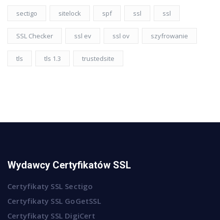
sectigo
sitelock
spf
ssl
ssl
SSL Checker
ssl ev
ssl ov
szyfrowanie
tls
tls 1.3
trustedsite
Wydawcy Certyfikatów SSL
Certyfikaty SSL Sectigo
Certyfikaty SSL GoGetSSL
Certyfikaty SSL DigiCert