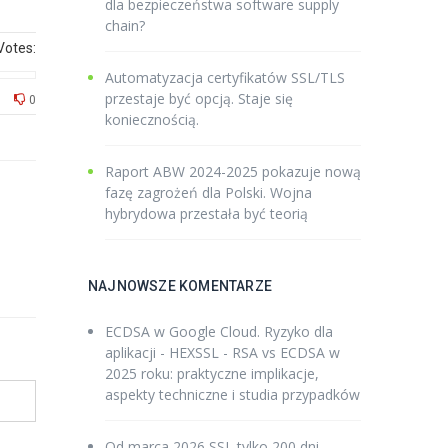
dla bezpieczeństwa software supply
chain?
Votes:
Automatyzacja certyfikatów SSL/TLS
przestaje być opcją. Staje się
0
koniecznością.
Raport ABW 2024-2025 pokazuje nową
fazę zagrożeń dla Polski. Wojna
hybrydowa przestała być teorią
NAJNOWSZE KOMENTARZE
ECDSA w Google Cloud. Ryzyko dla
aplikacji - HEXSSL
-
RSA vs ECDSA w
2025 roku: praktyczne implikacje,
aspekty techniczne i studia przypadków
Od marca 2026 SSL tylko 200 dni -