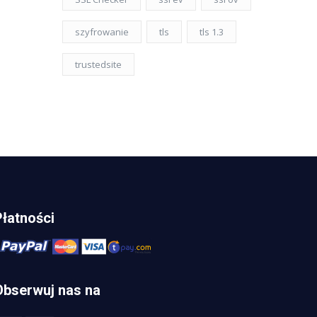
szyfrowanie
tls
tls 1.3
trustedsite
Płatności
Obserwuj nas na