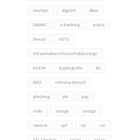
DevOps
digicert
dkim
DMARC
e-banking
ecdsa
hexssl
HSTS
Infrastruktura Klucza Publicznego
kod lei
kryptografia
lei
NIS2
ochrona danych
phishing
pki
pqc
rodo
sectigo
sectigo
sitelock
spf
ssl
ssl
SSL Checker
ssl ev
ssl ov