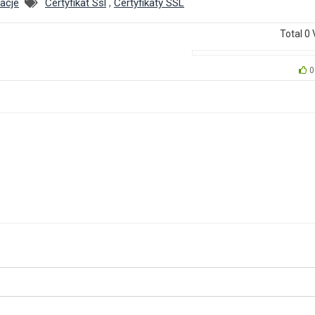
acje
Certyfikat Ssl
,
Certyfikaty SSL
Total
0
0