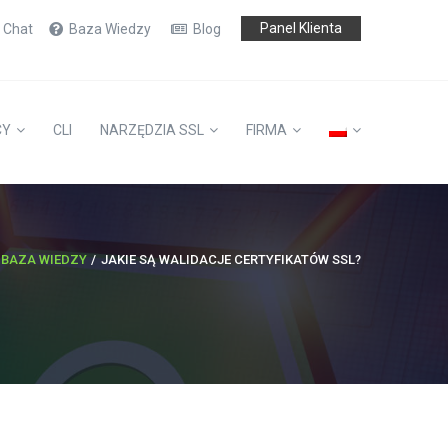
Panel Klienta
e Chat
Baza Wiedzy
Blog
CY
CLI
NARZĘDZIA SSL
FIRMA
BAZA WIEDZY
JAKIE SĄ WALIDACJE CERTYFIKATÓW SSL?