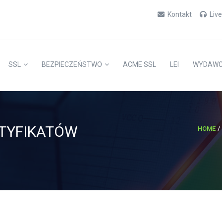
Kontakt
Liv
SSL
BEZPIECZEŃSTWO
ACME SSL
LEI
WYDAW
RTYFIKATÓW
HOME