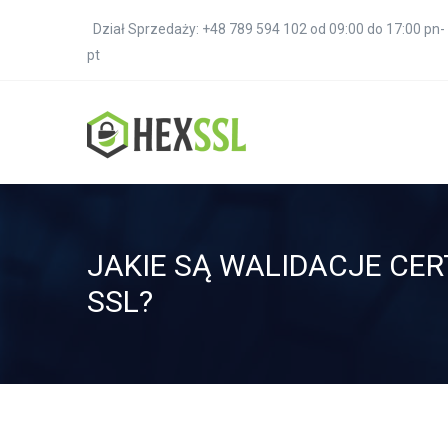
Dział Sprzedaży: +48 789 594 102 od 09:00 do 17:00 pn-
pt
JAKIE SĄ WALIDACJE CE
SSL?