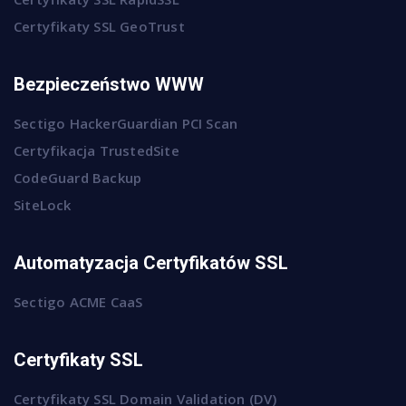
Certyfikaty SSL GeoTrust
Bezpieczeństwo WWW
Sectigo HackerGuardian PCI Scan
Certyfikacja TrustedSite
CodeGuard Backup
SiteLock
Automatyzacja Certyfikatów SSL
Sectigo ACME CaaS
Certyfikaty SSL
Certyfikaty SSL Domain Validation (DV)