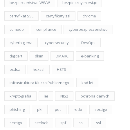
bezpieczeństwo WWW
bezpieczny miesiąc
certyfikat SSL
certyfikaty ssl
chrome
comodo
compliance
cyberbezpieczeństwo
cyberhigiena
cybersecurity
DevOps
digicert
dkim
DMARC
e-banking
ecdsa
hexssl
HSTS
Infrastruktura Klucza Publicznego
kod lei
kryptografia
lei
NIS2
ochrona danych
phishing
pki
pqc
rodo
sectigo
sectigo
sitelock
spf
ssl
ssl