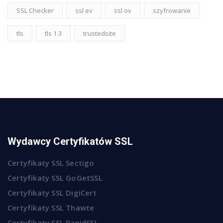
SSL Checker
ssl ev
ssl ov
szyfrowanie
tls
tls 1.3
trustedsite
Wydawcy Certyfikatów SSL
Certyfikaty SSL Sectigo
Certyfikaty SSL GoGetSSL
Certyfikaty SSL DigiCert
Certyfikaty SSL Thawte
Certyfikaty SSL RapidSSL