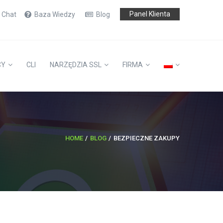
Panel Klienta
e Chat
Baza Wiedzy
Blog
CY
CLI
NARZĘDZIA SSL
FIRMA
HOME
BLOG
BEZPIECZNE ZAKUPY