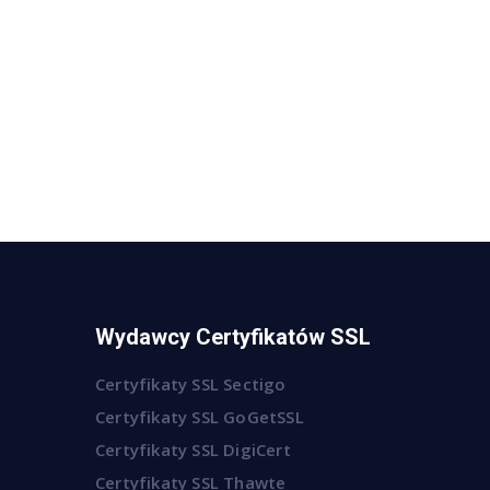
Wydawcy Certyfikatów SSL
Certyfikaty SSL Sectigo
Certyfikaty SSL GoGetSSL
Certyfikaty SSL DigiCert
Certyfikaty SSL Thawte