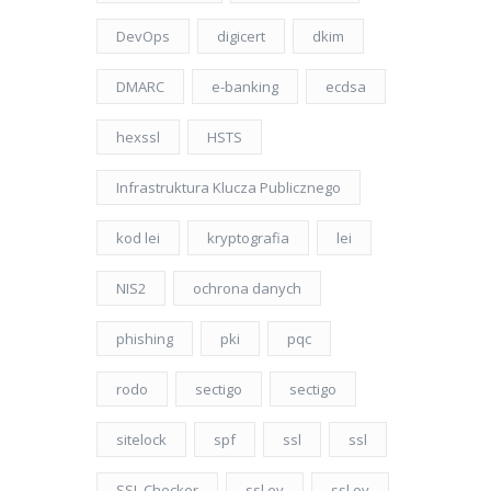
DevOps
digicert
dkim
DMARC
e-banking
ecdsa
hexssl
HSTS
Infrastruktura Klucza Publicznego
kod lei
kryptografia
lei
NIS2
ochrona danych
phishing
pki
pqc
rodo
sectigo
sectigo
sitelock
spf
ssl
ssl
SSL Checker
ssl ev
ssl ov