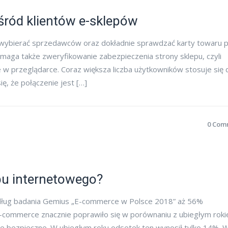
ród klientów e-sklepów
ie wybierać sprzedawców oraz dokładnie sprawdzać karty towaru 
aga także zweryfikowanie zabezpieczenia strony sklepu, czyli
e w przeglądarce. Coraz większa liczba użytkowników stosuje się 
ę, że połączenie jest […]
0 Com
pu internetowego?
Wadług badania Gemius „E-commerce w Polsce 2018” aż 56%
e-commerce znacznie poprawiło się w porównaniu z ubiegłym rok
ie bezpieczne. W ubiegłym roku odsetek ten wynosił tylko 14%. 