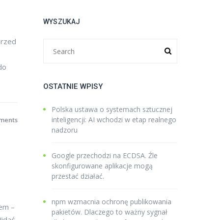
WYSZUKAJ
przed
do
OSTATNIE WPISY
Polska ustawa o systemach sztucznej
inteligencji: AI wchodzi w etap realnego
ments
nadzoru
Google przechodzi na ECDSA. Źle
skonfigurowane aplikacje mogą
przestać działać.
npm wzmacnia ochronę publikowania
iem –
pakietów. Dlaczego to ważny sygnał
Widać