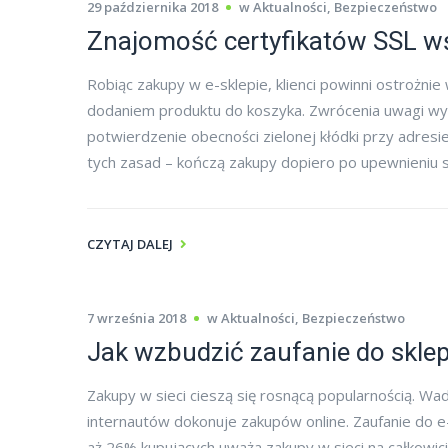
29 października 2018
w
Aktualności
,
Bezpieczeństwo
Znajomość certyfikatów SSL wś
Robiąc zakupy w e-sklepie, klienci powinni ostrożn
dodaniem produktu do koszyka. Zwrócenia uwagi wym
potwierdzenie obecności zielonej kłódki przy adresi
tych zasad – kończą zakupy dopiero po upewnieniu si
CZYTAJ DALEJ
7 września 2018
w
Aktualności
,
Bezpieczeństwo
Jak wzbudzić zaufanie do skle
Zakupy w sieci cieszą się rosnącą popularnością. 
internautów dokonuje zakupów online. Zaufanie do 
aż 26% kupujących uważa zakupy w sieci na całkowic