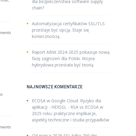
dla bezpieczeństwa software supply
chain?
Automatyzacja certyfikatów SSL/TLS
przestaje być opcją. Staje się
ments
koniecznością.
Raport ABW 2024-2025 pokazuje nową
fazę zagrożeń dla Polski. Wojna
hybrydowa przestała być teorią
NAJNOWSZE KOMENTARZE
 w
ECDSA w Google Cloud. Ryzyko dla
aplikacji - HEXSSL
-
RSA vs ECDSA w
2025 roku: praktyczne implikacje,
aspekty techniczne i studia przypadków
ments
Od marca 2026 SSL tylko 200 dni -