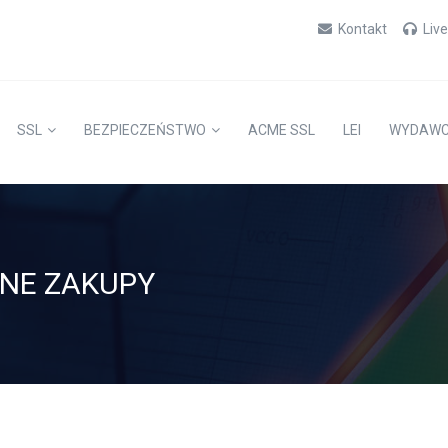
Kontakt
Liv
SSL
BEZPIECZEŃSTWO
ACME SSL
LEI
WYDAW
ZNE ZAKUPY