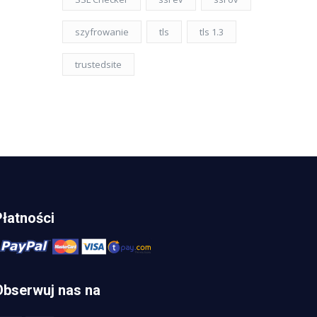
szyfrowanie
tls
tls 1.3
trustedsite
Płatności
Obserwuj nas na