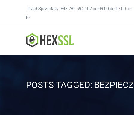
Dział Sprzedaży: +48 789 594 102 od 09:00 do 17:00 pn-
pt
POSTS TAGGED: BEZPIEC