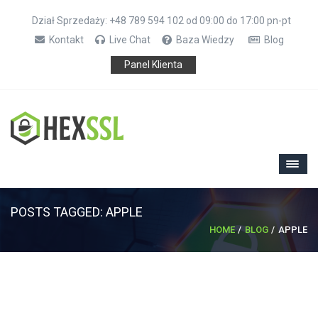
Dział Sprzedaży: +48 789 594 102 od 09:00 do 17:00 pn-pt
Kontakt
Live Chat
Baza Wiedzy
Blog
Panel Klienta
POSTS TAGGED: APPLE
HOME
BLOG
APPLE