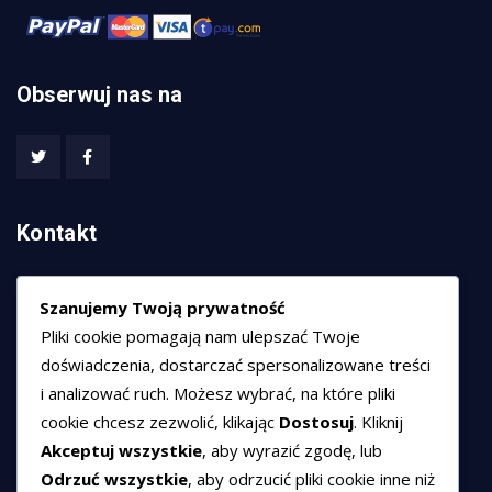
Obserwuj nas na
Kontakt
HEXCOM NETWORKS sp. z o.o.
Szanujemy Twoją prywatność
ul. Marsz. Józefa Piłsudskiego 74/320,
Pliki cookie pomagają nam ulepszać Twoje
50-020 Wrocław
doświadczenia, dostarczać spersonalizowane treści
T:
+48 789 594 102
i analizować ruch. Możesz wybrać, na które pliki
E:
sprzedaz@hexssl.pl
cookie chcesz zezwolić, klikając
Dostosuj
. Kliknij
Akceptuj wszystkie
, aby wyrazić zgodę, lub
Odrzuć wszystkie
, aby odrzucić pliki cookie inne niż
Dokumenty