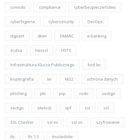
comodo
compliance
cyberbezpieczeństwo
cyberhigiena
cybersecurity
DevOps
digicert
dkim
DMARC
e-banking
ecdsa
hexssl
HSTS
Infrastruktura Klucza Publicznego
kod lei
kryptografia
lei
NIS2
ochrona danych
phishing
pki
pqc
rodo
sectigo
sectigo
sitelock
spf
ssl
ssl
SSL Checker
ssl ev
ssl ov
szyfrowanie
tls
tls 1.3
trustedsite