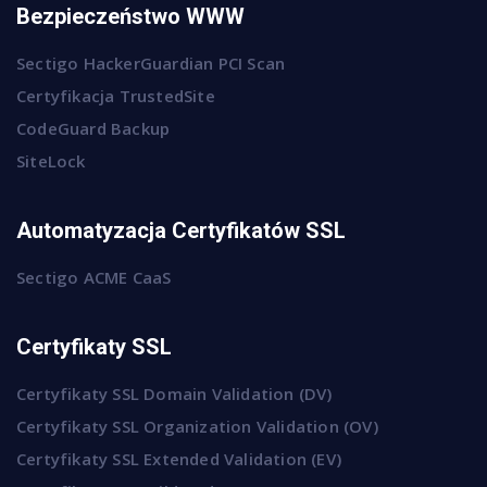
Bezpieczeństwo WWW
Sectigo HackerGuardian PCI Scan
Certyfikacja TrustedSite
CodeGuard Backup
SiteLock
Automatyzacja Certyfikatów SSL
Sectigo ACME CaaS
Certyfikaty SSL
Certyfikaty SSL Domain Validation (DV)
Certyfikaty SSL Organization Validation (OV)
Certyfikaty SSL Extended Validation (EV)