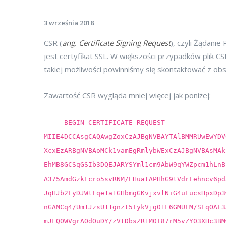
3 września 2018
CSR (
ang.
Certificate Signing Request
), czyli Żądani
jest certyfikat SSL. W większości przypadków plik 
takiej możliwości powinniśmy się skontaktować z obs
Zawartość CSR wygląda mniej więcej jak poniżej:
-----BEGIN CERTIFICATE REQUEST-----
MIIE4DCCAsgCAQAwgZoxCzAJBgNVBAYTAlBMMRUwEwYDV
XcxEzARBgNVBAoMCk1vamEgRmlybWExCzAJBgNVBAsMAk
EhMB8GCSqGSIb3DQEJARYSYml1cm9AbW9qYWZpcm1hLnB
A375AmdGzkEcro5svRNM/EHuatAPHhG9tVdrLehncv6pd
JqHJb2LyDJWtFqe1a1GHbmgGKvjxvlNiG4uEucsHpxDp3
nGAMCq4/Um1JzsU11gnzt5TykVjg01F6GMULM/SEqOAL3
mJFQ0WVgrAOdOuDY/zVtDbsZR1M0I87rM5vZY03XHc3BM