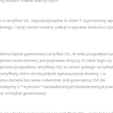
emy polskich znaków diaktrycznych.
e o certyfikat SSL. Najczęściej będzie to dział IT stąd możemy wp
ketingu. I tutaj również musimy zadbać o wpisanie działu bez uży
tórej będzie generowany certyfikat SSL. W wielu przypadkach po
 wpisana nazwa domeny jest poprawna. Dotyczy to także tego czy
kszości przypadków certyfikaty SSL w ramach jednego certyfika
certyfikaty, które chronią jedynie wpisaną nazwę domeny. I w
iona domena bez www i odwrotnie. Jeśli generujemy CSR dla
 podajemy z * w postaci *.nazwadomeny.pl (nazwadomeny.pl pow
kat ssl będzie generowany).