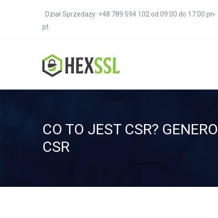
Dział Sprzedaży: +48 789 594 102 od 09:00 do 17:00 pn-
pt
CO TO JEST CSR? GENERO
CSR