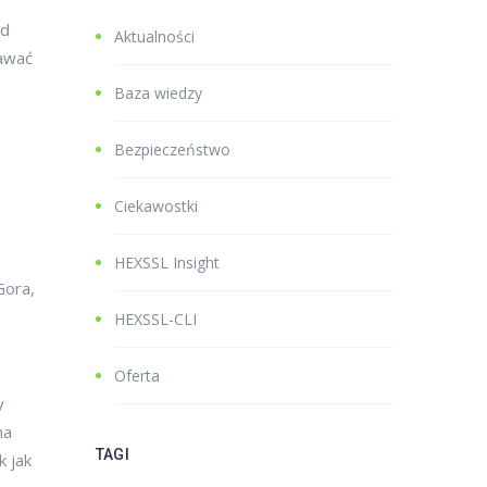
od
Aktualności
dawać
Baza wiedzy
Bezpieczeństwo
Ciekawostki
HEXSSL Insight
Gora,
HEXSSL-CLI
Oferta
y
na
TAGI
k jak