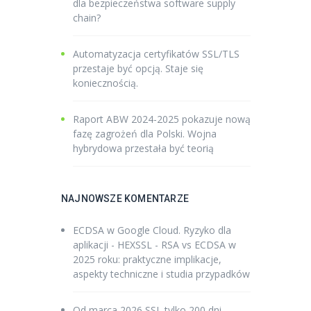
dla bezpieczeństwa software supply
chain?
Automatyzacja certyfikatów SSL/TLS
przestaje być opcją. Staje się
koniecznością.
Raport ABW 2024-2025 pokazuje nową
fazę zagrożeń dla Polski. Wojna
hybrydowa przestała być teorią
NAJNOWSZE KOMENTARZE
ECDSA w Google Cloud. Ryzyko dla
aplikacji - HEXSSL
-
RSA vs ECDSA w
2025 roku: praktyczne implikacje,
aspekty techniczne i studia przypadków
Od marca 2026 SSL tylko 200 dni -