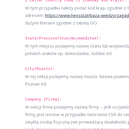
2 Letter Country Code (2 znakowy kod kraju):
W tym przypadku należy podać kod kraju zgodnie z 
adresem:
https://www.hexssl.pl/baza-wiedzy/zagad
dużymi literami zgodnie z tabelą ISO.
State/Province(Stan/Województwo):
W tym miejscu podajemy nazwę stanu lub wojewódz
polskich znaków np. dolnoslaskie, lodzkie itd.
City(Miasto):
W tej sekcji podajemy nazwę miasta. Nazwa powinna
Poznan itd.
Company (Firma):
W sekcji firma podajemy nazwę firmy – jeśli oczywiś
firmy jest istotne w przypadku tworzenia CSR do cert
zwykłą osobę fizyczną (nie prowadzącą działalności g