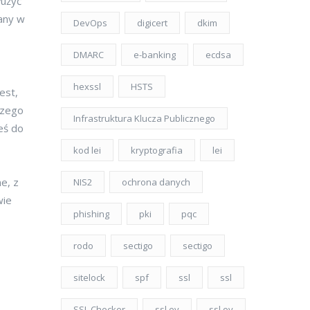
łużyć
wany w
DevOps
digicert
dkim
DMARC
e-banking
ecdsa
hexssl
HSTS
est,
szego
Infrastruktura Klucza Publicznego
eś do
kod lei
kryptografia
lei
e, z
NIS2
ochrona danych
wie
phishing
pki
pqc
rodo
sectigo
sectigo
sitelock
spf
ssl
ssl
SSL Checker
ssl ev
ssl ov