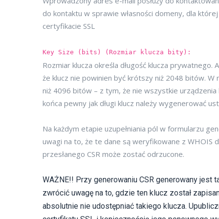
Wprowadzony adres e-mail posłuży do kontaktowani
do kontaktu w sprawie własności domeny, dla której 
certyfikacie SSL
Key Size (bits) (Rozmiar klucza bity):
Rozmiar klucza określa długość klucza prywatnego. A
że klucz nie powinien być krótszy niż 2048 bitów. 
niż 4096 bitów – z tym, że nie wszystkie urządzenia 
końca pewny jak długi klucz należy wygenerować us
Na każdym etapie uzupełniania pól w formularzu ge
uwagi na to, że te dane są weryfikowane z WHOIS d
przesłanego CSR może zostać odrzucone.
WAŻNE!! Przy generowaniu CSR generowany jest tak
zwrócić uwagę na to, gdzie ten klucz został zapisa
absolutnie nie udostępniać takiego klucza. Upubli