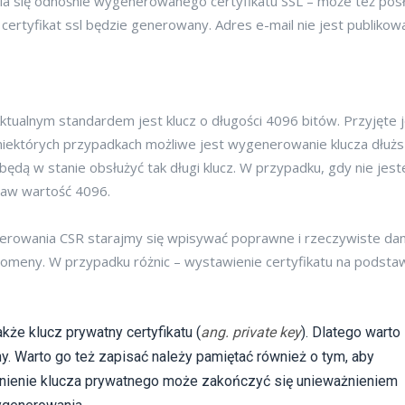
a się odnośnie wygenerowanego certyfikatu SSL – może też pos
certyfikat ssl będzie generowany. Adres e-mail nie jest publiko
ktualnym standardem jest klucz o długości 4096 bitów. Przyjęte j
W niektórych przypadkach możliwe jest wygenerowanie klucza dłuż
będą w stanie obsłużyć tak długi klucz. W przypadku, gdy nie jest
taw wartość 4096.
nerowania CSR starajmy się wpisywać poprawne i rzeczywiste dan
omeny. W przypadku różnic – wystawienie certyfikatu na podsta
że klucz prywatny certyfikatu (
ang. private key
). Dlatego warto
ny. Warto go też zapisać należy pamiętać również o tym, aby
cznienie klucza prywatnego może zakończyć się unieważnieniem