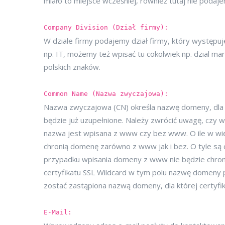
miało to miejsce wcześniej, również tutaj nie podaj
Company Division (Dział firmy):
W dziale firmy podajemy dział firmy, który występuj
np. IT, możemy też wpisać tu cokolwiek np. dzial mar
polskich znaków.
Common Name (Nazwa zwyczajowa):
Nazwa zwyczajowa (CN) określa nazwę domeny, dla k
będzie już uzupełnione. Należy zwrócić uwagę, czy
nazwa jest wpisana z www czy bez www. O ile w wię
chronią domenę zarówno z www jak i bez. O tyle są 
przypadku wpisania domeny z www nie będzie chron
certyfikatu SSL Wildcard w tym polu nazwę domeny
zostać zastąpiona nazwą domeny, dla której certyfi
E-Mail: