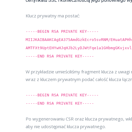
certyfikatu SSL i koniecznością jego ponownego w
Klucz prywatny ma postać:
-----BEGIN RSA PRIVATE KEY-----
MIIJKAIBAAKCAgEA375AmdGzkEcro5svRNM/EHuatAPHh
AMTFXt9UptEHYwHJqHJb2LyDJWtFqe1a1GHbmgGKvjxvl
-----END RSA PRIVATE KEY-----
W przykładzie umieściliśmy fragment klucza z uwagi n
wraz z kluczem prywatnym podać całość klucza łączni
-----BEGIN RSA PRIVATE KEY-----
-----END RSA PRIVATE KEY-----
Po wygenerowaniu CSR oraz klucza prywatnego, wkl
aby nie udostępniać klucza prywatnego.