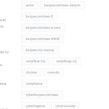
acme
bezpieczeństwo danych
bezpieczeństwo IT
isać
cia
bezpieczeństwo w sieci
bezpieczeństwo WWW
bezpieczny miesiąc
le to
certyfikat SSL
certyfikaty ssl
tu
chrome
comodo
inna
compliance
cyberbezpieczeństwo
cyberhigiena
cybersecurity