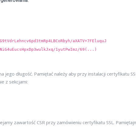
ygenerowania.
G9tVdrLehncv6pd3tmRp4LBCoRbyh/aXATV+7FEluquJ
NiG4uEucsHpxDp3wulkJxq/1yutPwImz/69(...)
a jego długość. Pamiętać należy aby przy instalacji certyfikatu SS
e z sekcjami:
ejamy zawartość CSR przy zamówieniu certyfikatu SSL. Pamiętaj