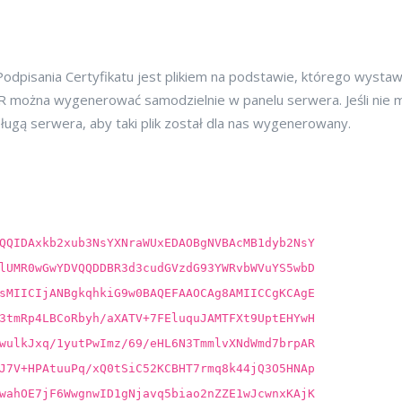
e Podpisania Certyfikatu jest plikiem na podstawie, którego wysta
CSR można wygenerować samodzielnie w panelu serwera. Jeśli nie
ługą serwera, aby taki plik został dla nas wygenerowany.
QQIDAxkb2xub3NsYXNraWUxEDAOBgNVBAcMB1dyb2NsY
lUMR0wGwYDVQQDDBR3d3cudGVzdG93YWRvbWVuYS5wbD
sMIICIjANBgkqhkiG9w0BAQEFAAOCAg8AMIICCgKCAgE
3tmRp4LBCoRbyh/aXATV+7FEluquJAMTFXt9UptEHYwH
wulkJxq/1yutPwImz/69/eHL6N3TmmlvXNdWmd7brpAR
J7V+HPAtuuPq/xQ0tSiC52KCBHT7rmq8k44jQ3O5HNAp
wahOE7jF6WwgnwID1gNjavq5biao2nZZE1wJcwnxKAjK