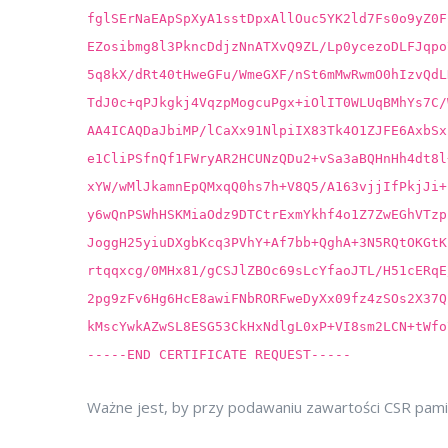
fglSErNaEApSpXyA1sstDpxAllOuc5YK2ld7Fs0o9yZ0F
EZosibmg8l3PkncDdjzNnATXvQ9ZL/Lp0ycezoDLFJqpo
5q8kX/dRt40tHweGFu/WmeGXF/nSt6mMwRwmO0hIzvQdL
TdJ0c+qPJkgkj4VqzpMogcuPgx+iOlIT0WLUqBMhYs7C/
AA4ICAQDaJbiMP/lCaXx91NlpiIX83Tk4O1ZJFE6AxbSx
e1CliPSfnQf1FWryAR2HCUNzQDu2+vSa3aBQHnHh4dt8l
xYW/wMlJkamnEpQMxqQ0hs7h+V8Q5/A163vjjIfPkjJi+
y6wQnPSWhHSKMiaOdz9DTCtrExmYkhf4o1Z7ZwEGhVTzp
JoggH25yiuDXgbKcq3PVhY+Af7bb+QghA+3N5RQtOKGtK
rtqqxcg/0MHx81/gCSJlZBOc69sLcYfaoJTL/H51cERqE
2pg9zFv6Hg6HcE8awiFNbRORFweDyXx09fz4zSOs2X37Q
kMscYwkAZwSL8ESG53CkHxNdlgL0xP+VI8sm2LCN+tWfo
-----END CERTIFICATE REQUEST-----
Ważne jest, by przy podawaniu zawartości CSR pamię