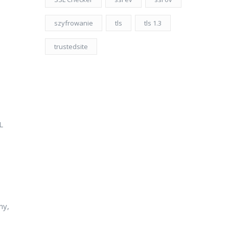
szyfrowanie
tls
tls 1.3
trustedsite
L
my,