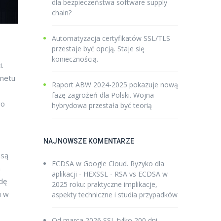
dla bezpieczeństwa software supply
chain?
Automatyzacja certyfikatów SSL/TLS
przestaje być opcją. Staje się
koniecznością.
i.
rnetu
Raport ABW 2024-2025 pokazuje nową
fazę zagrożeń dla Polski. Wojna
go
hybrydowa przestała być teorią
NAJNOWSZE KOMENTARZE
 są
ECDSA w Google Cloud. Ryzyko dla
a
aplikacji - HEXSSL
-
RSA vs ECDSA w
dę
2025 roku: praktyczne implikacje,
u w
aspekty techniczne i studia przypadków
Od marca 2026 SSL tylko 200 dni -