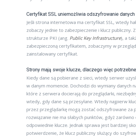
Certyfikat SSL uniemożliwia odszyfrowanie danych
Jeśli strona internetowa ma certyfikat SSL, wtedy ha
zobaczy jednie to zabezpieczenie i klucz publiczny. Z
strukturze PKI (ang.
Public Key Infrastructure
), a ta
zabezpieczoną certyfikatem, zobaczymy w przeglądar
zainstalowany certyfikat.
Strony mają swoje klucze, dlaczego więc potrzebne
Kiedy dane są pobierane z sieci, wtedy serwer uzysk
w danym momencie. Dochodzi do wymiany danych na l
które z serwera docierają do przeglądarki, niezbęd
wtedy, gdy dane są przesyłane. Wtedy najpierw kluc
przez przeglądarkę mogą zostać odszyfrowane za p
rozwiązanie nie ma słabych punktów, gdyż zarówno d
odpowiednie klucze. Jednak sprawa jest bardziej sko
potwierdzenie, że klucz publiczny służący do szyfro