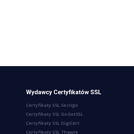
Wydawcy Certyfikatów SSL
Certyfikaty SSL Sectigo
Certyfikaty SSL GoGetSSL
Certyfikaty SSL DigiCert
Certyfikaty SSL Thawte