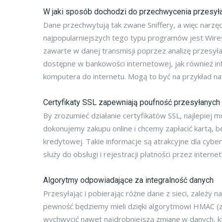
W jaki sposób dochodzi do przechwycenia przesyłan
Dane przechwytują tak zwane Sniffery, a więc narzęd
najpopularniejszych tego typu programów jest Wire
zawarte w danej transmisji poprzez analizę przesył
dostępne w bankowości internetowej, jak również in
komputera do internetu. Mogą to być na przykład naz
Certyfikaty SSL zapewniają poufność przesyłanych 
By zrozumieć działanie certyfikatów SSL, najlepiej 
dokonujemy zakupu online i chcemy zapłacić kartą, b
kredytowej. Takie informacje są atrakcyjne dla cyb
służy do obsługi i rejestracji płatności przez internet
Algorytmy odpowiadające za integralność danych
Przesyłając i pobierając różne dane z sieci, zależy 
pewność będziemy mieli dzięki algorytmowi HMAC (z
wychwycić nawet najdrobniejszą zmianę w danych, k