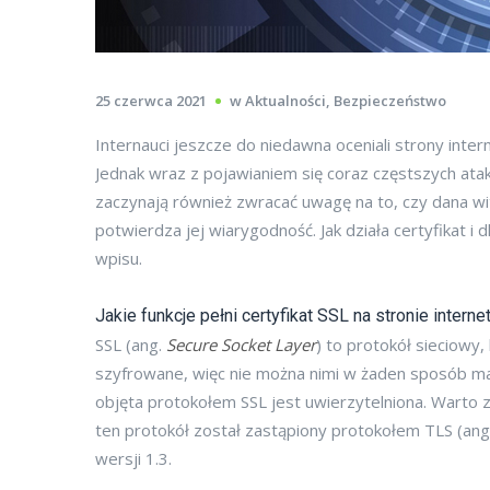
25 czerwca 2021
w
Aktualności
,
Bezpieczeństwo
Internauci jeszcze do niedawna oceniali strony inte
Jednak wraz z pojawianiem się coraz częstszych atak
zaczynają również zwracać uwagę na to, czy dana wi
potwierdza jej wiarygodność. Jak działa certyfikat i
wpisu.
Jakie funkcje pełni certyfikat SSL na stronie intern
SSL (ang.
Secure Socket Layer
) to protokół sieciowy
szyfrowane, więc nie można nimi w żaden sposób ma
objęta protokołem SSL jest uwierzytelniona. Warto z
ten protokół został zastąpiony protokołem TLS (ang
wersji 1.3.