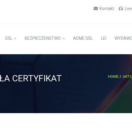
Kontakt
Liv
SSL
BEZPIECZEŃSTWO
ACME SSL
LEI
WYDAW
AŁA CERTYFIKAT
HOME
AKT