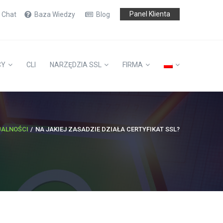
Panel Klienta
e Chat
Baza Wiedzy
Blog
CY
CLI
NARZĘDZIA SSL
FIRMA
UALNOŚCI
NA JAKIEJ ZASADZIE DZIAŁA CERTYFIKAT SSL?