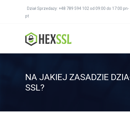
Dział Sprzedaży: +48 789 594 102 od 09:00 do 17:00 pn-
pt
NA JAKIEJ ZASADZIE DZI
SSL?