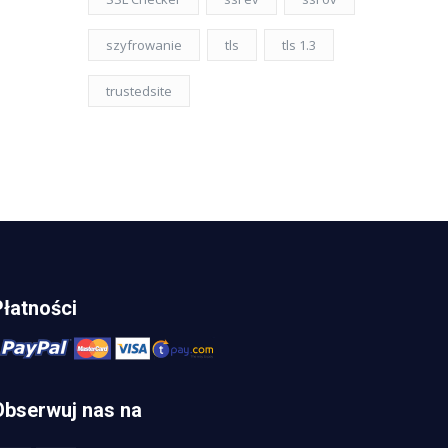
szyfrowanie
tls
tls 1.3
trustedsite
Płatności
Obserwuj nas na