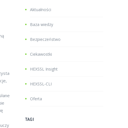
Aktualności
Baza wiedzy
oną
Bezpieczeństwo
Ciekawostki
HEXSSL Insight
zysta
cje,
HEXSSL-CLI
słane
Oferta
kie
ię
TAGI
luczy