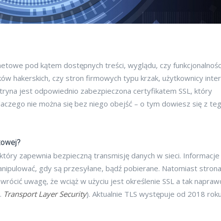
rnetowe pod kątem dostępnych treści, wyglądu, czy funkcjonalnośc
ów hakerskich, czy stron firmowych typu krzak, użytkownicy inte
tryna jest odpowiednio zabezpieczona certyfikatem SSL, który
 dlaczego nie można się bez niego obejść – o tym dowiesz się z te
etowej?
, który zapewnia bezpieczną transmisję danych w sieci. Informacje
nipulować, gdy są przesyłane, bądź pobierane. Natomiast stron
wrócić uwagę, że wciąż w użyciu jest określenie SSL a tak napraw
.
Transport Layer Security
). Aktualnie TLS występuje od 2018 rok