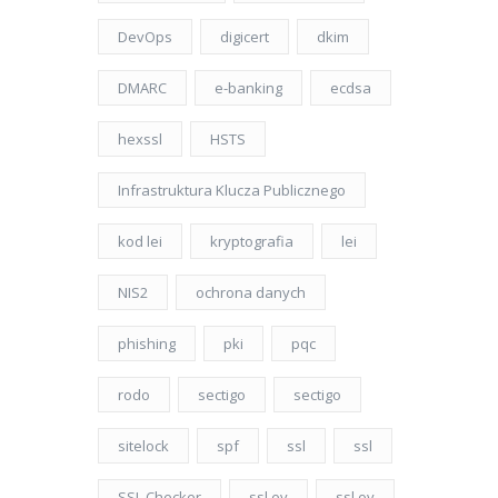
DevOps
digicert
dkim
DMARC
e-banking
ecdsa
hexssl
HSTS
Infrastruktura Klucza Publicznego
kod lei
kryptografia
lei
NIS2
ochrona danych
phishing
pki
pqc
rodo
sectigo
sectigo
sitelock
spf
ssl
ssl
SSL Checker
ssl ev
ssl ov