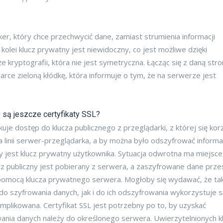
ker, który chce przechwycić dane, zamiast strumienia informacji
 kolei klucz prywatny jest niewidoczny, co jest możliwe dzięki
kże kryptografii, która nie jest symetryczna. Łącząc się z daną str
ce zieloną kłódkę, która informuje o tym, że na serwerze jest
 są jeszcze certyfikaty SSL?
uje dostęp do klucza publicznego z przeglądarki, z której się kor
inii serwer-przeglądarka, a by można było odszyfrować informa
ny jest klucz prywatny użytkownika. Sytuacja odwrotna ma miejsce
z publiczny jest pobierany z serwera, a zaszyfrowane dane prze
omocą klucza prywatnego serwera. Mogłoby się wydawać, że ta
o szyfrowania danych, jak i do ich odszyfrowania wykorzystuje s
mplikowana. Certyfikat SSL jest potrzebny po to, by uzyskać
wania danych należy do określonego serwera. Uwierzytelnionych k