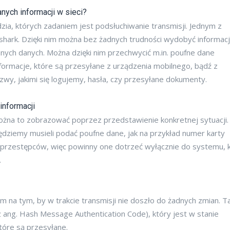
ych informacji w sieci?
zia, których zadaniem jest podsłuchiwanie transmisji. Jednym z
shark. Dzięki nim można bez żadnych trudności wydobyć informac
anych danych. Można dzięki nim przechwycić m.in. poufne dane
formacje, które są przesyłane z urządzenia mobilnego, bądź z
wy, jakimi się logujemy, hasła, czy przesyłane dokumenty.
informacji
można to zobrazować poprzez przedstawienie konkretnej sytuacji. J
ędziemy musieli podać poufne dane, jak na przykład numer karty
erprzestępców, więc powinny one dotrzeć wyłącznie do systemu, 
.
nam na tym, by w trakcie transmisji nie doszło do żadnych zmian. T
 ang. Hash Message Authentication Code), który jest w stanie
tóre są przesyłane.