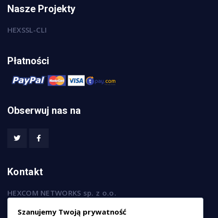
Nasze Projekty
HEXSSL-CLI
Płatności
Obserwuj nas na
Kontakt
HEXCOM NETWORKS sp. z o.o.
ul. Marsz. Józefa Piłsudskiego 74/320,
Szanujemy Twoją prywatność