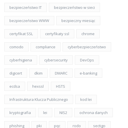
bezpieczeństwo IT
bezpieczeństwo w sieci
bezpieczeństwo WWW
bezpieczny miesiąc
certyfikat SSL
certyfikaty ssl
chrome
comodo
compliance
cyberbezpieczeństwo
cyberhigiena
cybersecurity
DevOps
digicert
dkim
DMARC
e-banking
ecdsa
hexssl
HSTS
Infrastruktura Klucza Publicznego
kod lei
kryptografia
lei
NIS2
ochrona danych
phishing
pki
pqc
rodo
sectigo