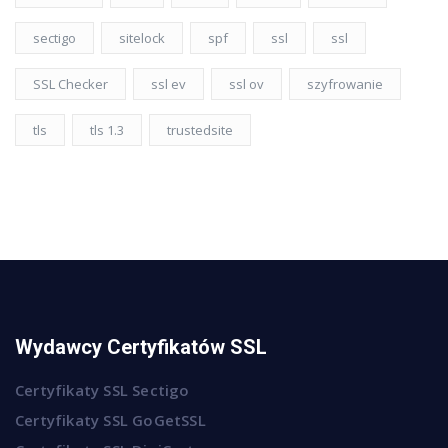
sectigo
sitelock
spf
ssl
ssl
SSL Checker
ssl ev
ssl ov
szyfrowanie
tls
tls 1.3
trustedsite
Wydawcy Certyfikatów SSL
Certyfikaty SSL Sectigo
Certyfikaty SSL GoGetSSL