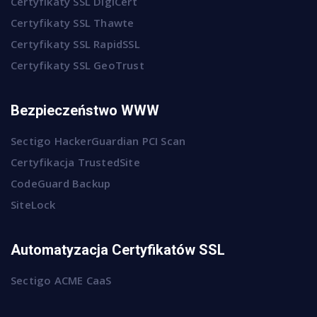
Certyfikaty SSL DigiCert
Certyfikaty SSL Thawte
Certyfikaty SSL RapidSSL
Certyfikaty SSL GeoTrust
Bezpieczeństwo WWW
Sectigo HackerGuardian PCI Scan
Certyfikacja TrustedSite
CodeGuard Backup
SiteLock
Automatyzacja Certyfikatów SSL
Sectigo ACME CaaS