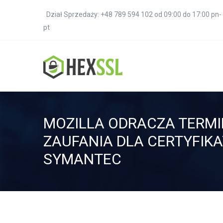
Dział Sprzedaży: +48 789 594 102 od 09:00 do 17:00 pn-
pt
MOZILLA ODRACZA TERM
ZAUFANIA DLA CERTYFIK
SYMANTEC