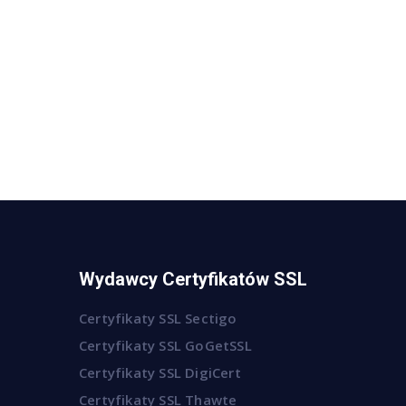
Wydawcy Certyfikatów SSL
Certyfikaty SSL Sectigo
Certyfikaty SSL GoGetSSL
Certyfikaty SSL DigiCert
Certyfikaty SSL Thawte