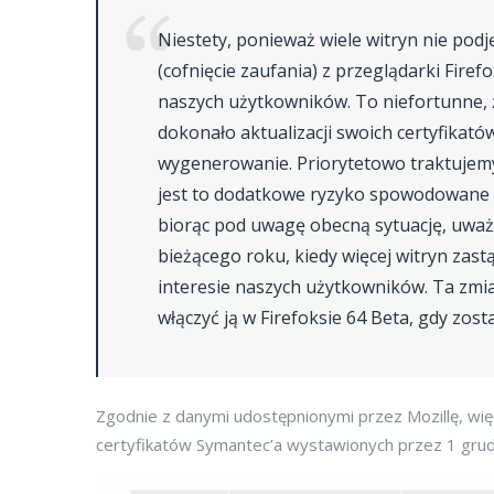
Niestety, ponieważ wiele witryn nie podję
(cofnięcie zaufania) z przeglądarki Firef
naszych użytkowników. To niefortunne, że
dokonało aktualizacji swoich certyfikat
wygenerowanie. Priorytetowo traktujem
jest to dodatkowe ryzyko spowodowane op
biorąc pod uwagę obecną sytuację, uważ
bieżącego roku, kiedy więcej witryn zast
interesie naszych użytkowników. Ta zmia
włączyć ją w Firefoksie 64 Beta, gdy zos
Zgodnie z danymi udostępnionymi przez Mozillę, wię
certyfikatów Symantec’a wystawionych przez 1 grud