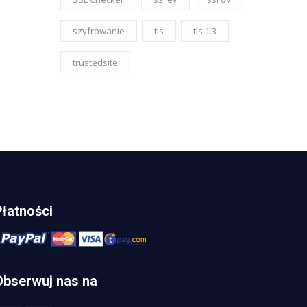
szyfrowanie
tls
tls 1.3
trustedsite
Płatności
Obserwuj nas na