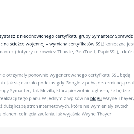
zystasz z nieodnowionego certyfikatu grupy Symantec? Sprawdź
c na ścieżce wojennej – wymiana certyfikatów SSL
) konieczna jes
antec (dotyczy to również Thawte, GeoTrust, RapidSSL), a któr
nie otrzymały ponownie wygenerowanego certyfikatu SSL będą
u. Jak się okazało podczas gdy Google z pełną determinacją real
grupy Symantec, tak Mozilla, która pierwotnie ogłosiła, że będzie
realizacji tego planu. W jednym z wpisów na
blogu
Wayne Thayer,
ąż dużą liczbę stron internetowych, które nie wymieniały swoich
 z planem cofnięcia zaufania. Jak wyjaśnia Wayne Thayer: