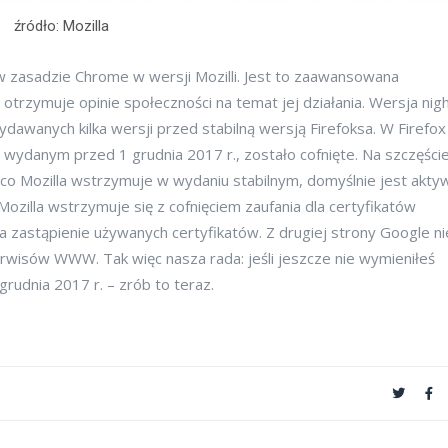
źródło: Mozilla
o w zasadzie Chrome w wersji Mozilli. Jest to zaawansowana
 otrzymuje opinie społeczności na temat jej działania. Wersja nigh
ydawanych kilka wersji przed stabilną wersją Firefoksa. W Firefox
 wydanym przed 1 grudnia 2017 r., zostało cofnięte. Na szczęści
o co Mozilla wstrzymuje w wydaniu stabilnym, domyślnie jest akty
ozilla wstrzymuje się z cofnięciem zaufania dla certyfikatów
a zastąpienie używanych certyfikatów. Z drugiej strony Google ni
serwisów WWW. Tak więc nasza rada: jeśli jeszcze nie wymieniłeś
rudnia 2017 r. – zrób to teraz.