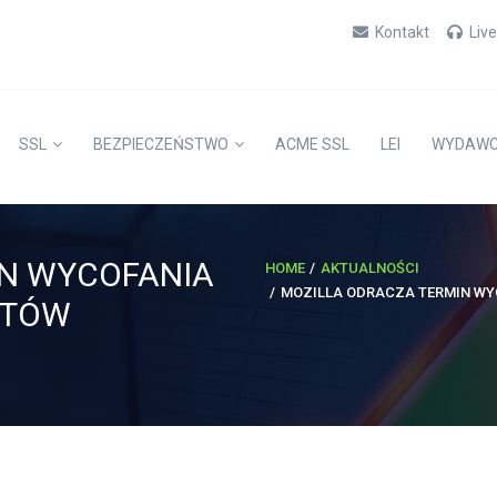
Kontakt
Liv
SSL
BEZPIECZEŃSTWO
ACME SSL
LEI
WYDAW
IN WYCOFANIA
HOME
AKTUALNOŚCI
MOZILLA ODRACZA TERMIN WY
ATÓW