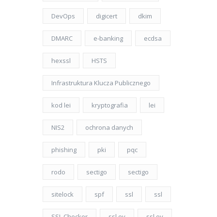
DevOps
digicert
dkim
DMARC
e-banking
ecdsa
hexssl
HSTS
Infrastruktura Klucza Publicznego
kod lei
kryptografia
lei
NIS2
ochrona danych
phishing
pki
pqc
rodo
sectigo
sectigo
sitelock
spf
ssl
ssl
SSL Checker
ssl ev
ssl ov