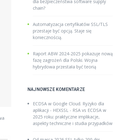
dla bezpieczeństwa software supply
chain?
Automatyzacja certyfikatów SSL/TLS
przestaje być opcją. Staje się
koniecznością.
Raport ABW 2024-2025 pokazuje nową
fazę zagrożeń dla Polski. Wojna
hybrydowa przestała być teorią
NAJNOWSZE KOMENTARZE
ECDSA w Google Cloud. Ryzyko dla
aplikacji - HEXSSL
-
RSA vs ECDSA w
2025 roku: praktyczne implikacje,
wa
aspekty techniczne i studia przypadków
Od marca 2026 SSL tylko 200 dni -