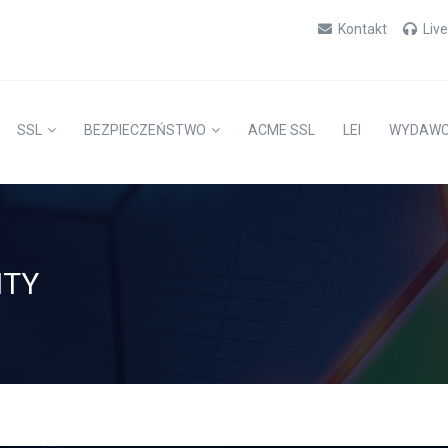
Kontakt
Liv
SSL
BEZPIECZEŃSTWO
ACME SSL
LEI
WYDAW
ITY