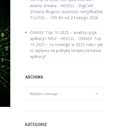
ważna zmiana - HEXSSL
-
DigiCert:
Zmiana długości ważności certyfikatów
TLS/SSL – 199 dni od 24 lutego 2026
OWASP Top 10 2025 – analiza ryzyk
aplikacji i NIS2 - HEXSSL
-
OWASP Top
10 2025 – co nowego w 2025 roku i jak
to wpływa na politykę bezpieczeństwa
aplikacji?
ARCHIWA
KATEGORIE