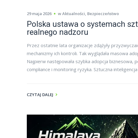
29 maja 2026
w
Aktualności
,
Bezpieczeństwo
Polska ustawa o systemach sztu
realnego nadzoru
Przez ostatnie lata organizacje zdążyły przyzwyczaić
mechanizmy ich kontroli. Tak wyglądała masowa adop
Najpierw następowała szybka adopcja biznesowa, pó
compliance i monitoring ryzyka. Sztuczna inteligencja
CZYTAJ DALEJ