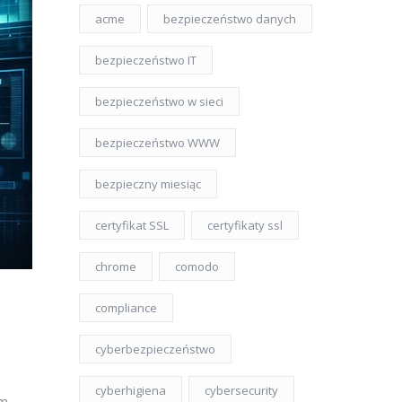
acme
bezpieczeństwo danych
bezpieczeństwo IT
bezpieczeństwo w sieci
bezpieczeństwo WWW
bezpieczny miesiąc
certyfikat SSL
certyfikaty ssl
chrome
comodo
compliance
cyberbezpieczeństwo
cyberhigiena
cybersecurity
im