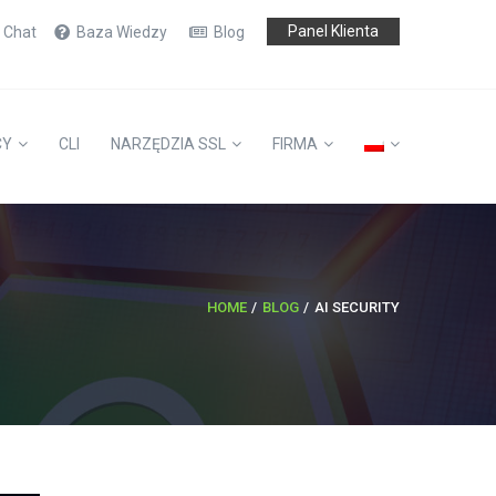
Panel Klienta
e Chat
Baza Wiedzy
Blog
CY
CLI
NARZĘDZIA SSL
FIRMA
HOME
BLOG
AI SECURITY