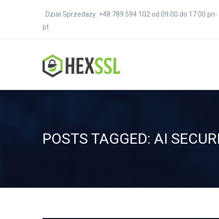
Dział Sprzedaży: +48 789 594 102 od 09:00 do 17:00 pn-
pt
POSTS TAGGED: AI SECUR