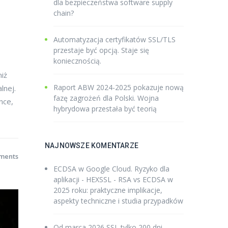
dla bezpieczeństwa software supply
chain?
Automatyzacja certyfikatów SSL/TLS
przestaje być opcją. Staje się
koniecznością.
niż
Raport ABW 2024-2025 pokazuje nową
lnej.
fazę zagrożeń dla Polski. Wojna
nce,
hybrydowa przestała być teorią
NAJNOWSZE KOMENTARZE
ments
ECDSA w Google Cloud. Ryzyko dla
aplikacji - HEXSSL
-
RSA vs ECDSA w
2025 roku: praktyczne implikacje,
aspekty techniczne i studia przypadków
Od marca 2026 SSL tylko 200 dni -