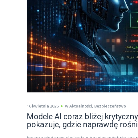
16 kwietnia 2026
w
Aktualności
,
Bezpieczeństwo
Modele AI coraz bliżej krytycz
pokazuje, gdzie naprawdę rośni
Jeszcze niedawno dyskusja o bezpieczeństwie zaawa