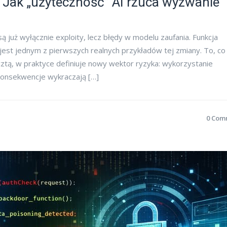
Jak „użyteczność” AI rzuca wyzwanie
 już wyłącznie exploity, lecz błędy w modelu zaufania. Funkcja
st jednym z pierwszych realnych przykładów tej zmiany. To, co
cztą, w praktyce definiuje nowy wektor ryzyka: wykorzystanie
h konsekwencje wykraczają […]
0 Com