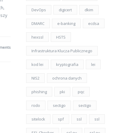
ch,
DevOps
digicert
dkim
wszy
DMARC
e-banking
ecdsa
hexssl
HSTS
ments
Infrastruktura Klucza Publicznego
kod lei
kryptografia
lei
NIS2
ochrona danych
phishing
pki
pqc
rodo
sectigo
sectigo
sitelock
spf
ssl
ssl
SSL Checker
ssl ev
ssl ov