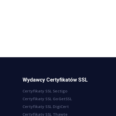
Wydawcy Certyfikatów SSL
Certyfikaty SSL Sectigo
Certyfikaty SSL GoGetSSL
Certyfikaty SSL DigiCert
Certyfikaty SSL Thawte