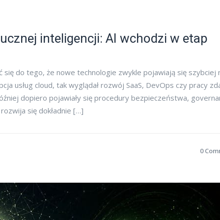
cznej inteligencji: AI wchodzi w etap
 się do tego, że nowe technologie zwykle pojawiają się szybciej 
cja usług cloud, tak wyglądał rozwój SaaS, DevOps czy pracy zda
źniej dopiero pojawiały się procedury bezpieczeństwa, governa
 rozwija się dokładnie […]
0 Com