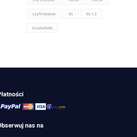
szyfrowanie
tls
tls 1.3
trustedsite
Płatności
Obserwuj nas na