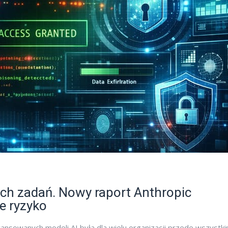
nych zadań. Nowy raport Anthropic
e ryzyko
nsowanych modeli AI była dla wielu organizacji przede wszystk