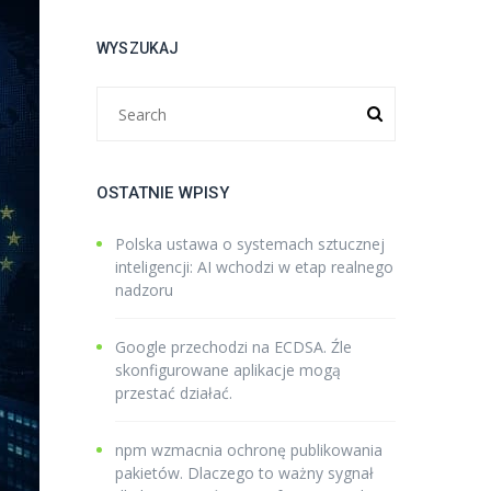
WYSZUKAJ
OSTATNIE WPISY
Polska ustawa o systemach sztucznej
inteligencji: AI wchodzi w etap realnego
nadzoru
Google przechodzi na ECDSA. Źle
skonfigurowane aplikacje mogą
przestać działać.
npm wzmacnia ochronę publikowania
pakietów. Dlaczego to ważny sygnał