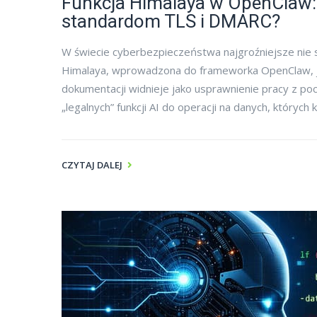
Funkcja Himalaya w OpenClaw: 
standardom TLS i DMARC?
W świecie cyberbezpieczeństwa najgroźniejsze nie są
Himalaya, wprowadzona do frameworka OpenClaw, je
dokumentacji widnieje jako usprawnienie pracy z po
„legalnych” funkcji AI do operacji na danych, któryc
CZYTAJ DALEJ