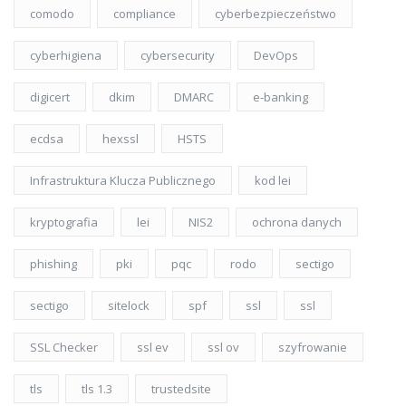
comodo
compliance
cyberbezpieczeństwo
cyberhigiena
cybersecurity
DevOps
digicert
dkim
DMARC
e-banking
ecdsa
hexssl
HSTS
Infrastruktura Klucza Publicznego
kod lei
kryptografia
lei
NIS2
ochrona danych
phishing
pki
pqc
rodo
sectigo
sectigo
sitelock
spf
ssl
ssl
SSL Checker
ssl ev
ssl ov
szyfrowanie
tls
tls 1.3
trustedsite