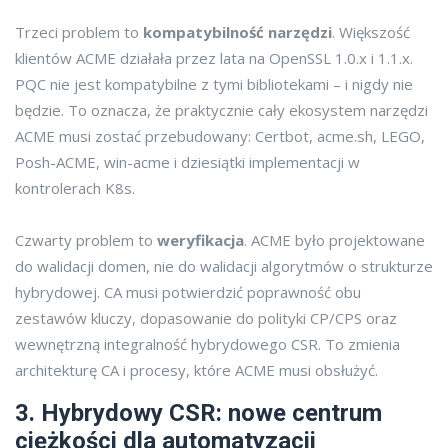
Trzeci problem to
kompatybilność narzędzi
. Większość
klientów ACME działała przez lata na OpenSSL 1.0.x i 1.1.x.
PQC nie jest kompatybilne z tymi bibliotekami – i nigdy nie
będzie. To oznacza, że praktycznie cały ekosystem narzędzi
ACME musi zostać przebudowany: Certbot, acme.sh, LEGO,
Posh-ACME, win-acme i dziesiątki implementacji w
kontrolerach K8s.
Czwarty problem to
weryfikacja
. ACME było projektowane
do walidacji domen, nie do walidacji algorytmów o strukturze
hybrydowej. CA musi potwierdzić poprawność obu
zestawów kluczy, dopasowanie do polityki CP/CPS oraz
wewnętrzną integralność hybrydowego CSR. To zmienia
architekturę CA i procesy, które ACME musi obsłużyć.
3. Hybrydowy CSR: nowe centrum
ciężkości dla automatyzacji