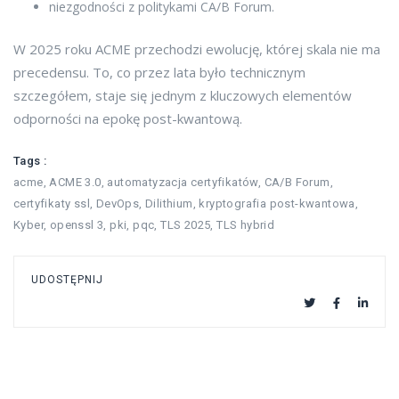
niezgodności z politykami CA/B Forum.
W 2025 roku ACME przechodzi ewolucję, której skala nie ma
precedensu. To, co przez lata było technicznym
szczegółem, staje się jednym z kluczowych elementów
odporności na epokę post-kwantową.
Tags :
acme
,
ACME 3.0
,
automatyzacja certyfikatów
,
CA/B Forum
,
certyfikaty ssl
,
DevOps
,
Dilithium
,
kryptografia post-kwantowa
,
Kyber
,
openssl 3
,
pki
,
pqc
,
TLS 2025
,
TLS hybrid
UDOSTĘPNIJ