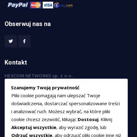
Obserwuj nas na
Kontakt
HEXCOM NETWORKS sp. z o.o.
ul. Marsz. Józefa Piłsudskiego 74/320,
Szanujemy Twoją prywatność
50-020 Wrocław
Pliki cookie pomagają nam ulepszać Twoje
T:
+48 789 594 102
doświadczenia, dostarczać spersonalizowane treści
i analizować ruch. Możesz wybrać, na które pliki
E:
sprzedaz@hexssl.pl
cookie chcesz zezwolić, klikając
Dostosuj
. Kliknij
Akceptuj wszystkie
, aby wyrazić zgodę, lub
Dokumenty
Odrzuć wszystkie
, aby odrzucić pliki cookie inne niż