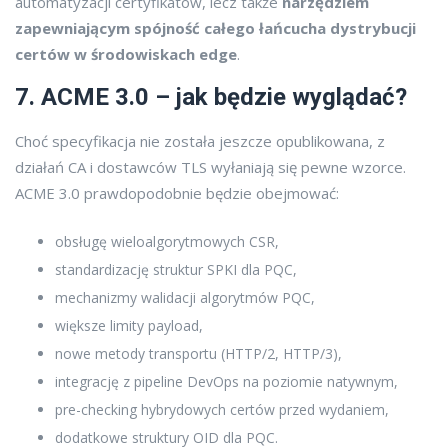
automatyzacji certyfikatów, lecz także
narzędziem
zapewniającym spójność całego łańcucha dystrybucji
certów w środowiskach edge
.
7. ACME 3.0 – jak będzie wyglądać?
Choć specyfikacja nie została jeszcze opublikowana, z
działań CA i dostawców TLS wyłaniają się pewne wzorce.
ACME 3.0 prawdopodobnie będzie obejmować:
obsługę wieloalgorytmowych CSR,
standardizację struktur SPKI dla PQC,
mechanizmy walidacji algorytmów PQC,
większe limity payload,
nowe metody transportu (HTTP/2, HTTP/3),
integrację z pipeline DevOps na poziomie natywnym,
pre-checking hybrydowych certów przed wydaniem,
dodatkowe struktury OID dla PQC.