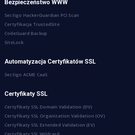
Bezpieczeństwo WWW
Sectigo HackerGuardian PCI Scan
Certyfikacja TrustedSite
CodeGuard Backup
SiteLock
Automatyzacja Certyfikatów SSL
Sectigo ACME CaaS
Certyfikaty SSL
Certyfikaty SSL Domain Validation (DV)
Certyfikaty SSL Organization Validation (OV)
Certyfikaty SSL Extended Validation (EV)
Certyfikaty SSL Wildcard