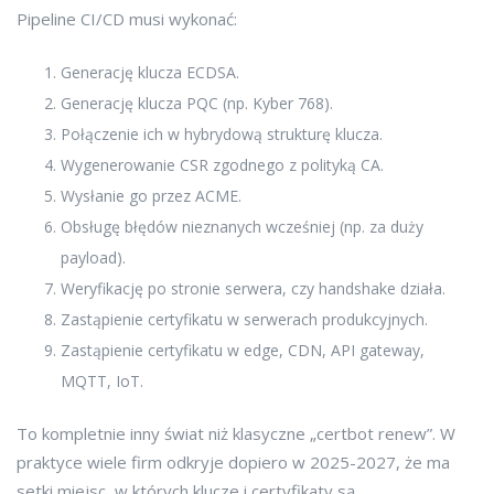
Pipeline CI/CD musi wykonać:
Generację klucza ECDSA.
Generację klucza PQC (np. Kyber 768).
Połączenie ich w hybrydową strukturę klucza.
Wygenerowanie CSR zgodnego z polityką CA.
Wysłanie go przez ACME.
Obsługę błędów nieznanych wcześniej (np. za duży
payload).
Weryfikację po stronie serwera, czy handshake działa.
Zastąpienie certyfikatu w serwerach produkcyjnych.
Zastąpienie certyfikatu w edge, CDN, API gateway,
MQTT, IoT.
To kompletnie inny świat niż klasyczne „certbot renew”. W
praktyce wiele firm odkryje dopiero w 2025-2027, że ma
setki miejsc, w których klucze i certyfikaty są