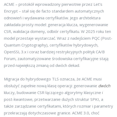
ACME – protokół wprowadzony pierwotnie przez Let’s
Encrypt – stał się de facto standardem automatycznych
odnowień i wydawania certyfikatów. Jego architektura
zakładała prosty model: generacja klucza, wygenerowanie
CSR, walidacja domeny, odbiór certyfikatu. W 2025 roku ten
model przestaje wystarczać. Wraz z nadejściem PQC (Post-
Quantum Cryptography), certyfikatów hybrydowych,
OpenSSL 3.x i coraz bardziej restrykcyjnych polityk CA/B
Forum, zautomatyzowane środowiska certyfikacyjne stają
przed największą zmianą od dwóch dekad.
Migracja do hybrydowego TLS oznacza, że ACME musi
obsłużyć zupełnie nową klasę operacji: generowanie
dwóch
kluczy, budowanie CSR łączącego algorytmy klasyczne i
post-kwantowe, przetwarzanie dużych struktur SPKI, a
także zarządzanie certyfikatami, których rozmiar i parametry
przekraczają dotychczasowe granice. ACME 3.0, choć