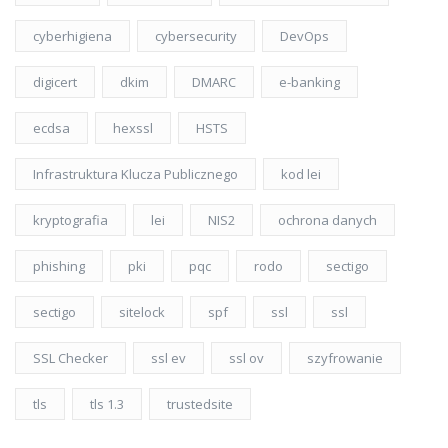
cyberhigiena
cybersecurity
DevOps
digicert
dkim
DMARC
e-banking
ecdsa
hexssl
HSTS
Infrastruktura Klucza Publicznego
kod lei
kryptografia
lei
NIS2
ochrona danych
phishing
pki
pqc
rodo
sectigo
sectigo
sitelock
spf
ssl
ssl
SSL Checker
ssl ev
ssl ov
szyfrowanie
tls
tls 1.3
trustedsite