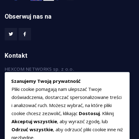
Obserwuj nas na
Kontakt
HEXCOM NETWORKS sp. z o.o.
ul. Marsz. Józefa Piłsudskiego 74/320,
Szanujemy Twoją prywatność
50-020 Wrocław
Pliki cookie pomagają nam ulepszać Twoje
T:
+48 789 594 102
doświadczenia, dostarczać spersonalizowane treści
i analizować ruch. Możesz wybrać, na które pliki
E:
sprzedaz@hexssl.pl
cookie chcesz zezwolić, klikając
Dostosuj
. Kliknij
Akceptuj wszystkie
, aby wyrazić zgodę, lub
Dokumenty
Odrzuć wszystkie
, aby odrzucić pliki cookie inne niż
niezbędne.