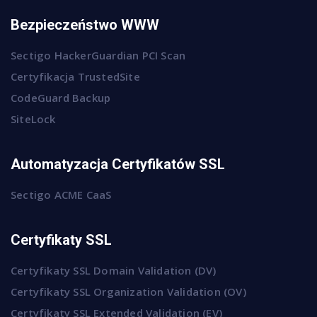
Bezpieczeństwo WWW
Sectigo HackerGuardian PCI Scan
Certyfikacja TrustedSite
CodeGuard Backup
SiteLock
Automatyzacja Certyfikatów SSL
Sectigo ACME CaaS
Certyfikaty SSL
Certyfikaty SSL Domain Validation (DV)
Certyfikaty SSL Organization Validation (OV)
Certyfikaty SSL Extended Validation (EV)