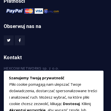
Płatności
Obserwuj nas na
Kontakt
HEXCOM NETWORKS sp. z o.o.
ul. Marsz. Józefa Piłsudskiego 74/320,
Szanujemy Twoją prywatność
50-020 Wrocław
Pliki cookie pomagają nam ulepszać Twoje
T:
+48 789 594 102
doświadczenia, dostarczać spersonalizowane treści
i analizować ruch. Możesz wybrać, na które pliki
E:
sprzedaz@hexssl.pl
cookie chcesz zezwolić, klikając
Dostosuj
. Kliknij
Akceptuj wszystkie
, aby wyrazić zgodę, lub