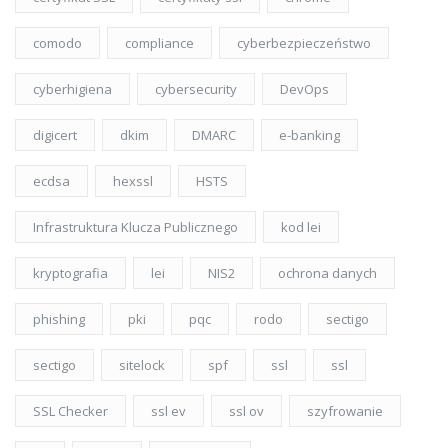
comodo
compliance
cyberbezpieczeństwo
cyberhigiena
cybersecurity
DevOps
digicert
dkim
DMARC
e-banking
ecdsa
hexssl
HSTS
Infrastruktura Klucza Publicznego
kod lei
kryptografia
lei
NIS2
ochrona danych
phishing
pki
pqc
rodo
sectigo
sectigo
sitelock
spf
ssl
ssl
SSL Checker
ssl ev
ssl ov
szyfrowanie