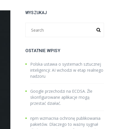
WYSZUKAJ
OSTATNIE WPISY
Polska ustawa o systemach sztucznej
inteligencji: AI wchodzi w etap realnego
nadzoru
Google przechodzi na ECDSA. Źle
skonfigurowane aplikacje mogą
przestać działać.
npm wzmacnia ochronę publikowania
pakietów. Dlaczego to ważny sygnał