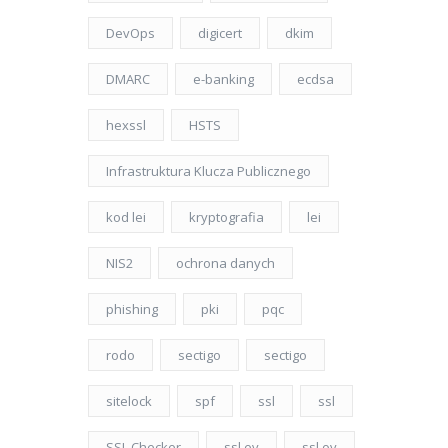
DevOps
digicert
dkim
DMARC
e-banking
ecdsa
hexssl
HSTS
Infrastruktura Klucza Publicznego
kod lei
kryptografia
lei
NIS2
ochrona danych
phishing
pki
pqc
rodo
sectigo
sectigo
sitelock
spf
ssl
ssl
SSL Checker
ssl ev
ssl ov