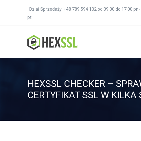
Dział Sprzedaży: +48 789 594 102 od 09:00 do 17:00 pn-
pt
HEXSSL CHECKER – SPR
CERTYFIKAT SSL W KILKA