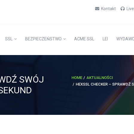
Kontakt
Liv
SSL
BEZPIECZEŃSTWO
ACME SSL
LEI
WYDAW
AWDŹ SWÓJ
HOME
AKTUALNOŚCI
HEXSSL CHECKER – SPRAWDŹ S
 SEKUND