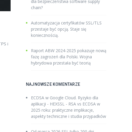
dla bezpieczeństwa software supply
chain?
Automatyzacja certyfikatów SSL/TLS
przestaje być opcją. Staje się
koniecznością.
PS i
Raport ABW 2024-2025 pokazuje nową
fazę zagrożeń dla Polski. Wojna
hybrydowa przestała być teorią
NAJNOWSZE KOMENTARZE
ECDSA w Google Cloud. Ryzyko dla
aplikacji - HEXSSL
-
RSA vs ECDSA w
2025 roku: praktyczne implikacje,
aspekty techniczne i studia przypadków
Od marca 2026 SSL tylko 200 dni -