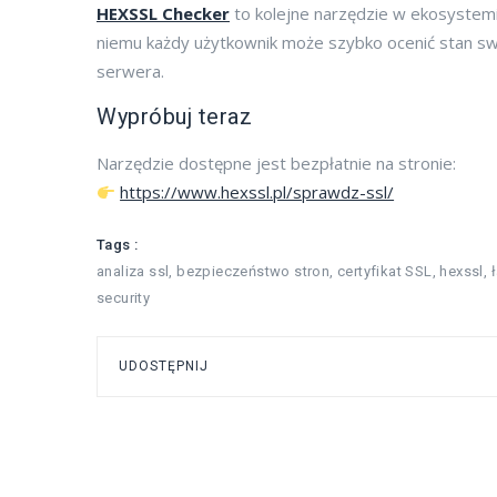
HEXSSL Checker
to kolejne narzędzie w ekosystem
niemu każdy użytkownik może szybko ocenić stan sw
serwera.
Wypróbuj teraz
Narzędzie dostępne jest bezpłatnie na stronie:
https://www.hexssl.pl/sprawdz-ssl/
Tags :
analiza ssl
,
bezpieczeństwo stron
,
certyfikat SSL
,
hexssl
,
security
UDOSTĘPNIJ