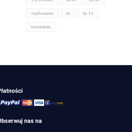
szyfrowanie
tls
tls 1.3
trustedsite
Płatności
Obserwuj nas na