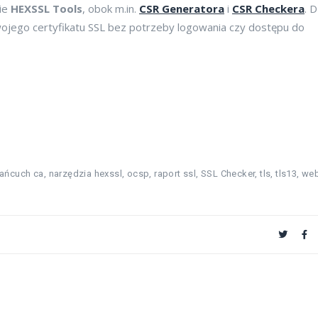
ie
HEXSSL Tools
, obok m.in.
CSR Generatora
i
CSR Checkera
. D
ojego certyfikatu SSL bez potrzeby logowania czy dostępu do
łańcuch ca
,
narzędzia hexssl
,
ocsp
,
raport ssl
,
SSL Checker
,
tls
,
tls13
,
we