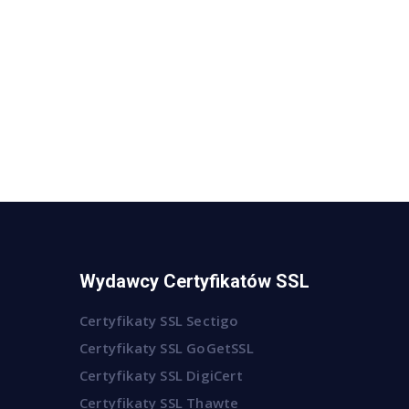
Wydawcy Certyfikatów SSL
Certyfikaty SSL Sectigo
Certyfikaty SSL GoGetSSL
Certyfikaty SSL DigiCert
Certyfikaty SSL Thawte