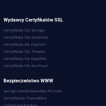
Wydawcy Certyfikatów SSL
Certyfikaty SSL Sectigo
Certyfikaty SSL GoGetSSL
Certyfikaty SSL DigiCert
Certyfikaty SSL Thawte
Certyfikaty SSL RapidSSL
Certyfikaty SSL GeoTrust
Bezpieczeństwo WWW
Sectigo HackerGuardian PCI Scan
Certyfikacja TrustedSite
CodeGuard Backup