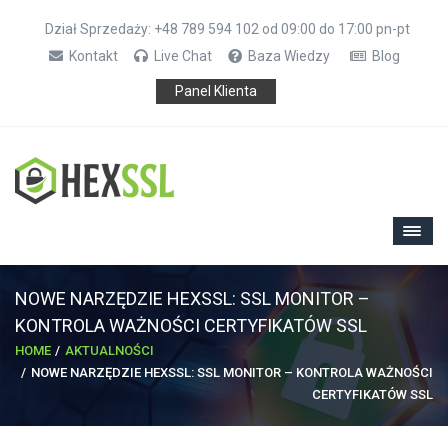
Dział Sprzedaży: +48 789 594 102 od 09:00 do 17:00 pn-pt
Kontakt
Live Chat
Baza Wiedzy
Blog
Panel Klienta
NOWE NARZĘDZIE HEXSSL: SSL MONITOR –
KONTROLA WAŻNOŚCI CERTYFIKATÓW SSL
HOME
AKTUALNOŚCI
NOWE NARZĘDZIE HEXSSL: SSL MONITOR – KONTROLA WAŻNOŚCI
CERTYFIKATÓW SSL