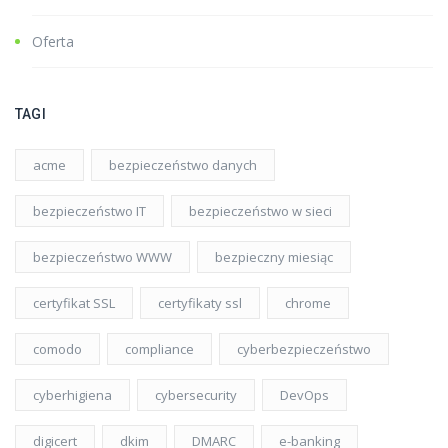
Oferta
TAGI
acme
bezpieczeństwo danych
bezpieczeństwo IT
bezpieczeństwo w sieci
bezpieczeństwo WWW
bezpieczny miesiąc
certyfikat SSL
certyfikaty ssl
chrome
comodo
compliance
cyberbezpieczeństwo
cyberhigiena
cybersecurity
DevOps
digicert
dkim
DMARC
e-banking