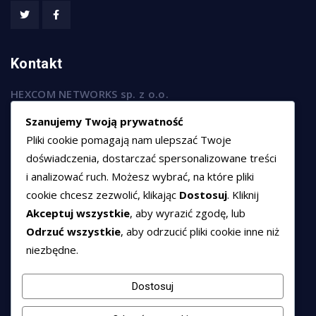
Kontakt
HEXCOM NETWORKS sp. z o.o.
ul. Marsz. Józefa Piłsudskiego 74/320,
Szanujemy Twoją prywatność
50-020 Wrocław
Pliki cookie pomagają nam ulepszać Twoje
T:
+48 789 594 102
doświadczenia, dostarczać spersonalizowane treści
i analizować ruch. Możesz wybrać, na które pliki
E:
sprzedaz@hexssl.pl
cookie chcesz zezwolić, klikając
Dostosuj
. Kliknij
Akceptuj wszystkie
, aby wyrazić zgodę, lub
Dokumenty
Odrzuć wszystkie
, aby odrzucić pliki cookie inne niż
niezbędne.
Regulamin świadczenia usług
Polityka prywatności
Dostosuj
Polityka cookies