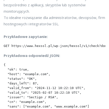
bezpośrednio z aplikacji, skryptów lub systemów
monitorujących.
To idealne rozwiązanie dla administratorów, devopsów, firm
hostingowych i integratorów SSL.
Przykładowe zapytanie:
Przykładowa odpowiedź JSON:
{

  "ok": true,

  "host": "example.com",

  "status": "OK",

  "days_left": 87,

  "valid_from": "2024-11-12 10:22:10 UTC",

  "valid_to": "2025-02-07 10:22:10 UTC",

  "issuer": "Sectigo / RSA",

  "cn": "example.com",

  "sans": ["example.com", "www.example.com"]
