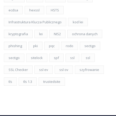
ecdsa
hexssl
HSTS
Infrastruktura Klucza Publicznego
kod lei
kryptografia
lei
NIS2
ochrona danych
phishing
pki
pqc
rodo
sectigo
sectigo
sitelock
spf
ssl
ssl
SSL Checker
ssl ev
ssl ov
szyfrowanie
tls
tls 1.3
trustedsite