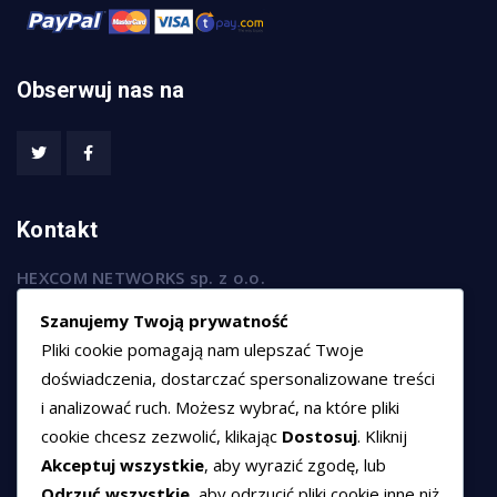
Obserwuj nas na
Kontakt
HEXCOM NETWORKS sp. z o.o.
ul. Marsz. Józefa Piłsudskiego 74/320,
Szanujemy Twoją prywatność
50-020 Wrocław
Pliki cookie pomagają nam ulepszać Twoje
T:
+48 789 594 102
doświadczenia, dostarczać spersonalizowane treści
i analizować ruch. Możesz wybrać, na które pliki
E:
sprzedaz@hexssl.pl
cookie chcesz zezwolić, klikając
Dostosuj
. Kliknij
Akceptuj wszystkie
, aby wyrazić zgodę, lub
Dokumenty
Odrzuć wszystkie
, aby odrzucić pliki cookie inne niż