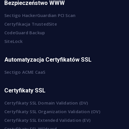
Bezpieczeństwo WWW
Sectigo HackerGuardian PCI Scan
Certyfikacja TrustedSite
CodeGuard Backup
SiteLock
Automatyzacja Certyfikatów SSL
Sectigo ACME CaaS
Certyfikaty SSL
Certyfikaty SSL Domain Validation (DV)
Certyfikaty SSL Organization Validation (OV)
Certyfikaty SSL Extended Validation (EV)
Certyfikaty SSL Wildcard