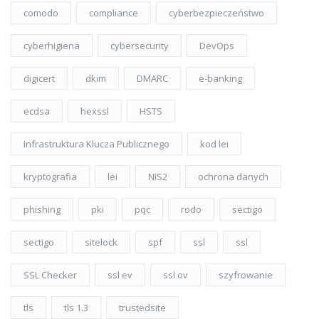
comodo
compliance
cyberbezpieczeństwo
cyberhigiena
cybersecurity
DevOps
digicert
dkim
DMARC
e-banking
ecdsa
hexssl
HSTS
Infrastruktura Klucza Publicznego
kod lei
kryptografia
lei
NIS2
ochrona danych
phishing
pki
pqc
rodo
sectigo
sectigo
sitelock
spf
ssl
ssl
SSL Checker
ssl ev
ssl ov
szyfrowanie
tls
tls 1.3
trustedsite