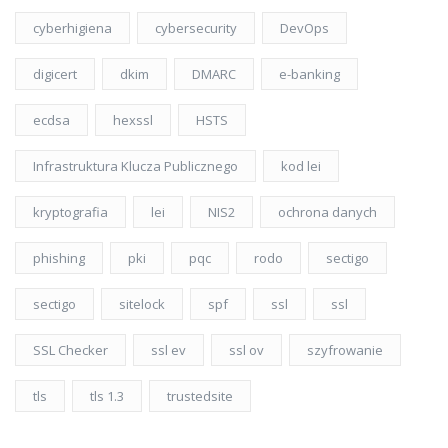
cyberhigiena
cybersecurity
DevOps
digicert
dkim
DMARC
e-banking
ecdsa
hexssl
HSTS
Infrastruktura Klucza Publicznego
kod lei
kryptografia
lei
NIS2
ochrona danych
phishing
pki
pqc
rodo
sectigo
sectigo
sitelock
spf
ssl
ssl
SSL Checker
ssl ev
ssl ov
szyfrowanie
tls
tls 1.3
trustedsite