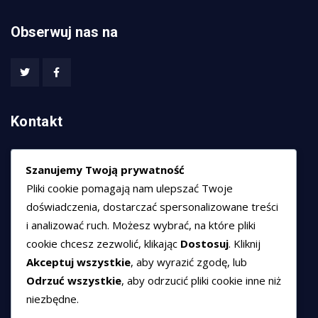
Obserwuj nas na
Kontakt
HEXCOM NETWORKS sp. z o.o.
Szanujemy Twoją prywatność
ul. Marsz. Józefa Piłsudskiego 74/320,
Pliki cookie pomagają nam ulepszać Twoje
50-020 Wrocław
doświadczenia, dostarczać spersonalizowane treści
T:
+48 789 594 102
i analizować ruch. Możesz wybrać, na które pliki
E:
sprzedaz@hexssl.pl
cookie chcesz zezwolić, klikając
Dostosuj
. Kliknij
Akceptuj wszystkie
, aby wyrazić zgodę, lub
Odrzuć wszystkie
, aby odrzucić pliki cookie inne niż
Dokumenty
niezbędne.
Regulamin świadczenia usług