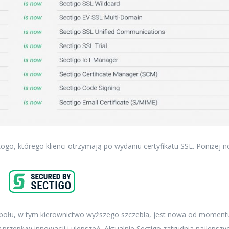
go, którego klienci otrzymają po wydaniu certyfikatu SSL. Poniżej 
połu, w tym kierownictwo wyższego szczebla, jest nowa od moment
rzepływ innowacji i ulepszeń. Aktualnie Sectigo zatrudnia najlepszy