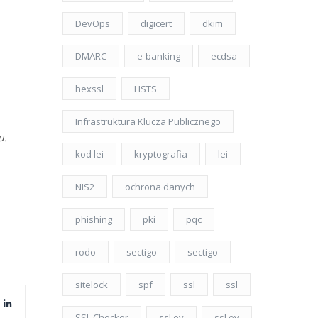
DevOps
digicert
dkim
DMARC
e-banking
ecdsa
hexssl
HSTS
Infrastruktura Klucza Publicznego
u.
kod lei
kryptografia
lei
NIS2
ochrona danych
phishing
pki
pqc
rodo
sectigo
sectigo
sitelock
spf
ssl
ssl
SSL Checker
ssl ev
ssl ov