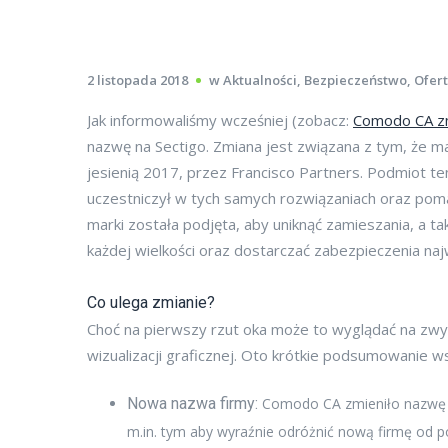
2 listopada 2018
w
Aktualności
,
Bezpieczeństwo
,
Ofer
Jak informowaliśmy wcześniej (zobacz:
Comodo CA z
nazwę na Sectigo. Zmiana jest związana z tym, że m
jesienią 2017, przez Francisco Partners. Podmiot te
uczestniczył w tych samych rozwiązaniach oraz p
marki została podjęta, aby uniknąć zamieszania, a t
każdej wielkości oraz dostarczać zabezpieczenia najw
Co ulega zmianie?
Choć na pierwszy rzut oka może to wyglądać na zwyk
wizualizacji graficznej. Oto krótkie podsumowanie w
Nowa nazwa firmy:
Comodo CA zmieniło nazwę i 
m.in. tym aby wyraźnie odróżnić nową firmę od 