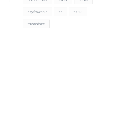
szyfrowanie
tls
tls 1.3
trustedsite