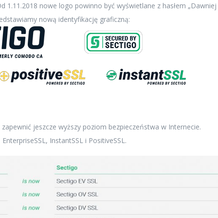
 Od 1.11.2018 nowe logo powinno być wyświetlane z hasłem „Dawniej
dstawiamy nową identyfikację graficzną:
 zapewnić jeszcze wyższy poziom bezpieczeństwa w Internecie.
EnterpriseSSL, InstantSSL i PositiveSSL.