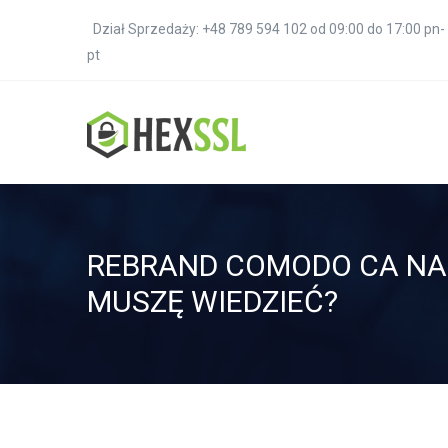
Dział Sprzedaży: +48 789 594 102 od 09:00 do 17:00 pn-
pt
REBRAND COMODO CA NA 
MUSZĘ WIEDZIEĆ?