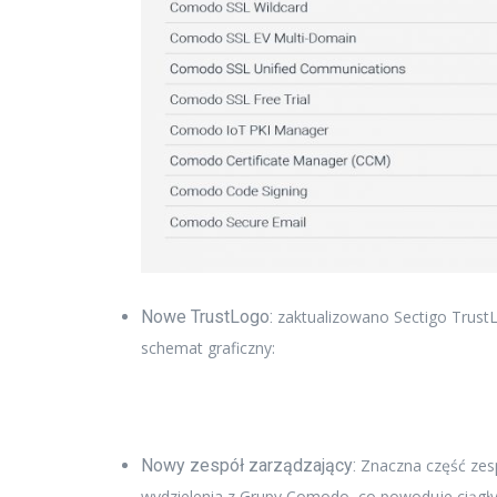
Nowe TrustLogo:
zaktualizowano Sectigo TrustLo
schemat graficzny:
Nowy zespół zarządzający:
Znaczna część zes
wydzielenia z Grupy Comodo, co powoduje ciągły p