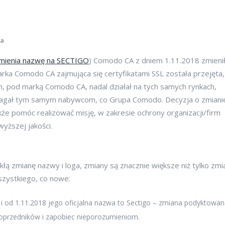
ta
mienia nazwę na SECTIGO
) Comodo CA z dniem 1.11.2018 zmieni
arka Comodo CA zajmująca się certyfikatami SSL została przejęta,
n, pod marką Comodo CA, nadal działał na tych samych rynkach,
omagał tym samym nabywcom, co Grupa Comodo. Decyzja o zmiani
akże pomóc realizować misję, w zakresie ochrony organizacji/firm
yższej jakości.
łą zmianę nazwy i loga, zmiany są znacznie większe niż tylko zmi
szystkiego, co nowe:
od 1.11.2018 jego oficjalna nazwa to Sectigo – zmiana podyktowan
poprzedników i zapobiec nieporozumieniom.