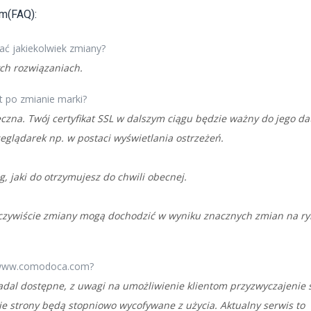
em(FAQ):
ć jakiekolwiek zmiany?
ch rozwiązaniach.
t po zmianie marki?
eczna. Twój certyfikat SSL w dalszym ciągu będzie ważny do jego da
zeglądarek np. w postaci wyświetlania ostrzeżeń.
, jaki do otrzymujesz do chwili obecnej.
czywiście zmiany mogą dochodzić w wyniku znacznych zmian na r
z www.comodoca.com?
adal dostępne, z uwagi na umożliwienie klientom przyzwyczajenie 
e strony będą stopniowo wycofywane z użycia. Aktualny serwis to