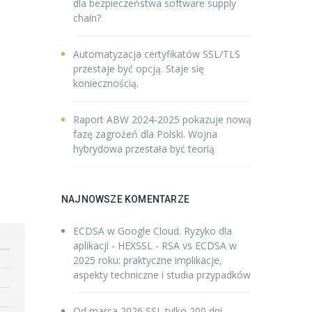
dla bezpieczeństwa software supply
chain?
Automatyzacja certyfikatów SSL/TLS
przestaje być opcją. Staje się
koniecznością.
Raport ABW 2024-2025 pokazuje nową
fazę zagrożeń dla Polski. Wojna
hybrydowa przestała być teorią
NAJNOWSZE KOMENTARZE
ECDSA w Google Cloud. Ryzyko dla
aplikacji - HEXSSL
-
RSA vs ECDSA w
2025 roku: praktyczne implikacje,
aspekty techniczne i studia przypadków
Od marca 2026 SSL tylko 200 dni -