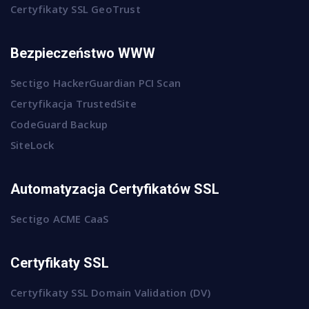
Certyfikaty SSL GeoTrust
Bezpieczeństwo WWW
Sectigo HackerGuardian PCI Scan
Certyfikacja TrustedSite
CodeGuard Backup
SiteLock
Automatyzacja Certyfikatów SSL
Sectigo ACME CaaS
Certyfikaty SSL
Certyfikaty SSL Domain Validation (DV)