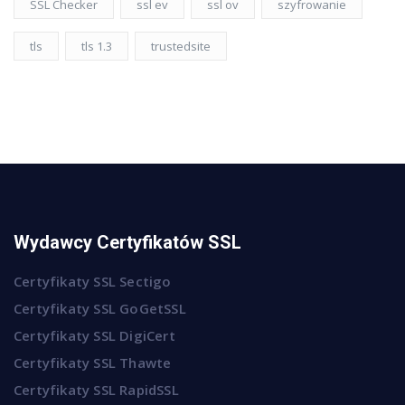
SSL Checker
ssl ev
ssl ov
szyfrowanie
tls
tls 1.3
trustedsite
Wydawcy Certyfikatów SSL
Certyfikaty SSL Sectigo
Certyfikaty SSL GoGetSSL
Certyfikaty SSL DigiCert
Certyfikaty SSL Thawte
Certyfikaty SSL RapidSSL