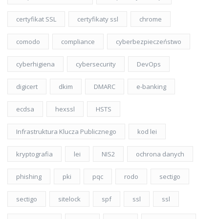
certyfikat SSL
certyfikaty ssl
chrome
comodo
compliance
cyberbezpieczeństwo
cyberhigiena
cybersecurity
DevOps
digicert
dkim
DMARC
e-banking
ecdsa
hexssl
HSTS
Infrastruktura Klucza Publicznego
kod lei
kryptografia
lei
NIS2
ochrona danych
phishing
pki
pqc
rodo
sectigo
sectigo
sitelock
spf
ssl
ssl