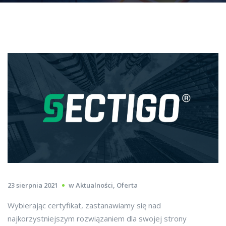
23 sierpnia 2021
w
Aktualności
,
Oferta
Wybierając certyfikat, zastanawiamy się nad
najkorzystniejszym rozwiązaniem dla swojej strony