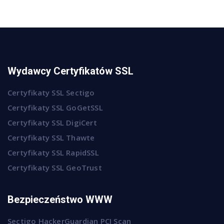
Wydawcy Certyfikatów SSL
Certyfikaty SSL Sectigo
Certyfikaty SSL GoGetSSL
Certyfikaty SSL DigiCert
Certyfikaty SSL Thawte
Certyfikaty SSL RapidSSL
Certyfikaty SSL GeoTrust
Bezpieczeństwo WWW
Sectigo HackerGuardian PCI Scan