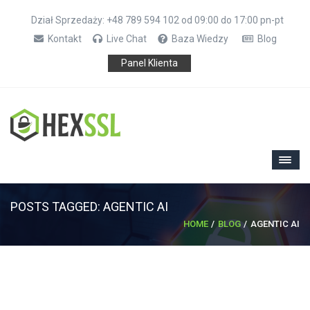
Dział Sprzedaży: +48 789 594 102 od 09:00 do 17:00 pn-pt
Kontakt
Live Chat
Baza Wiedzy
Blog
Panel Klienta
POSTS TAGGED: AGENTIC AI
HOME
BLOG
AGENTIC AI