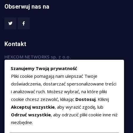
Obserwuj nas na
Kontakt
HEXCOM NETWORKS sp. z o.o.
ul. Marsz. Józefa Piłsudskiego 74/320,
Szanujemy Twoją prywatność
50-020 Wrocław
Pliki cookie pomagają nam ulepszać Twoje
T:
+48 789 594 102
doświadczenia, dostarczać spersonalizowane treści
i analizować ruch. Możesz wybrać, na które pliki
E:
sprzedaz@hexssl.pl
cookie chcesz zezwolić, klikając
Dostosuj
. Kliknij
Akceptuj wszystkie
, aby wyrazić zgodę, lub
Dokumenty
Odrzuć wszystkie
, aby odrzucić pliki cookie inne niż
niezbędne.
Regulamin świadczenia usług
Polityka prywatności