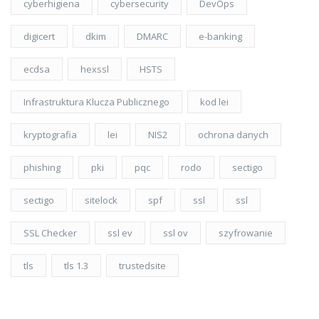
cyberhigiena
cybersecurity
DevOps
digicert
dkim
DMARC
e-banking
ecdsa
hexssl
HSTS
Infrastruktura Klucza Publicznego
kod lei
kryptografia
lei
NIS2
ochrona danych
phishing
pki
pqc
rodo
sectigo
sectigo
sitelock
spf
ssl
ssl
SSL Checker
ssl ev
ssl ov
szyfrowanie
tls
tls 1.3
trustedsite