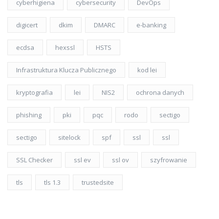
cyberhigiena
cybersecurity
DevOps
digicert
dkim
DMARC
e-banking
ecdsa
hexssl
HSTS
Infrastruktura Klucza Publicznego
kod lei
kryptografia
lei
NIS2
ochrona danych
phishing
pki
pqc
rodo
sectigo
sectigo
sitelock
spf
ssl
ssl
SSL Checker
ssl ev
ssl ov
szyfrowanie
tls
tls 1.3
trustedsite