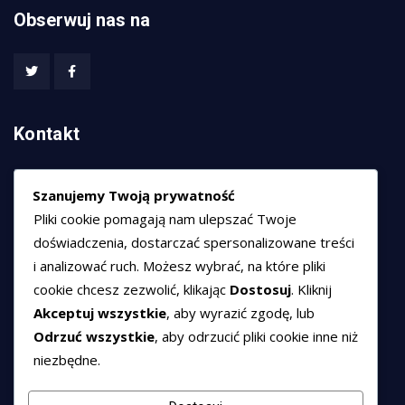
Obserwuj nas na
Kontakt
HEXCOM NETWORKS sp. z o.o.
Szanujemy Twoją prywatność
ul. Marsz. Józefa Piłsudskiego 74/320,
Pliki cookie pomagają nam ulepszać Twoje
50-020 Wrocław
doświadczenia, dostarczać spersonalizowane treści
T:
+48 789 594 102
i analizować ruch. Możesz wybrać, na które pliki
E:
sprzedaz@hexssl.pl
cookie chcesz zezwolić, klikając
Dostosuj
. Kliknij
Akceptuj wszystkie
, aby wyrazić zgodę, lub
Odrzuć wszystkie
, aby odrzucić pliki cookie inne niż
Dokumenty
niezbędne.
Regulamin świadczenia usług
Polityka prywatności