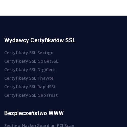
Wydawcy Certyfikatów SSL
Certyfikaty SSL Sectigo
Certyfikaty SSL GoGetSSL
Certyfikaty SSL DigiCert
Certyfikaty SSL Thawte
Certyfikaty SSL RapidSSL
Certyfikaty SSL GeoTrust
Bezpieczeństwo WWW
Sectigo HackerGuardian PCI Scan