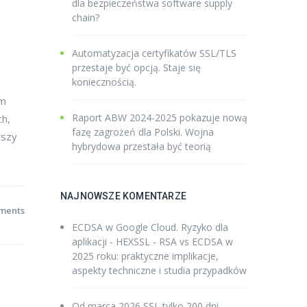
dla bezpieczeństwa software supply
chain?
Automatyzacja certyfikatów SSL/TLS
przestaje być opcją. Staje się
koniecznością.
im
Raport ABW 2024-2025 pokazuje nową
ch,
fazę zagrożeń dla Polski. Wojna
wszy
hybrydowa przestała być teorią
NAJNOWSZE KOMENTARZE
ments
ECDSA w Google Cloud. Ryzyko dla
aplikacji - HEXSSL
-
RSA vs ECDSA w
2025 roku: praktyczne implikacje,
aspekty techniczne i studia przypadków
Od marca 2026 SSL tylko 200 dni -