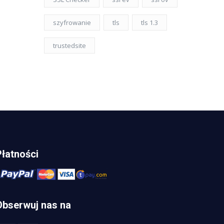
szyfrowanie
tls
tls 1.3
trustedsite
Płatności
Obserwuj nas na