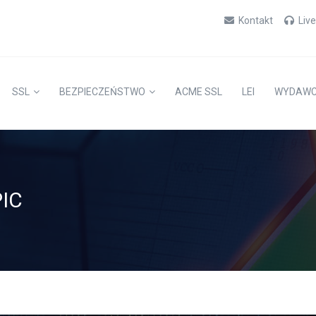
Kontakt
Liv
SSL
BEZPIECZEŃSTWO
ACME SSL
LEI
WYDAW
IC