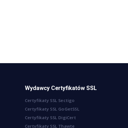
Wydawcy Certyfikatów SSL
Certyfikaty SSL Sectigo
Certyfikaty SSL GoGetSSL
Certyfikaty SSL DigiCert
Certyfikaty SSL Thawte