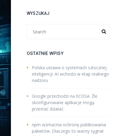
WYSZUKAJ
OSTATNIE WPISY
Polska ustawa o systemach sztucznej
inteligencji: AI wchodzi w etap realnego
nadzoru
Google przechodzi na ECDSA. Źle
skonfigurowane aplikacje mogą
przestać działać.
npm wzmacnia ochronę publikowania
pakietów. Dlaczego to ważny sygnał