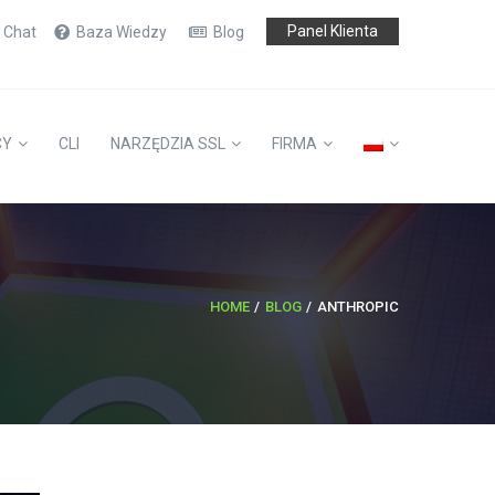
Panel Klienta
e Chat
Baza Wiedzy
Blog
CY
CLI
NARZĘDZIA SSL
FIRMA
HOME
BLOG
ANTHROPIC