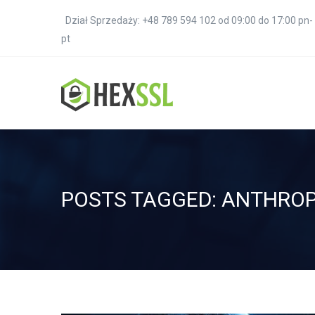
Dział Sprzedaży: +48 789 594 102 od 09:00 do 17:00 pn-
pt
POSTS TAGGED: ANTHROP