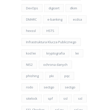
DevOps
digicert
dkim
DMARC
e-banking
ecdsa
hexssl
HSTS
Infrastruktura Klucza Publicznego
kod lei
kryptografia
lei
NIS2
ochrona danych
phishing
pki
pqc
rodo
sectigo
sectigo
sitelock
spf
ssl
ssl
SSL Checker
ssl ev
ssl ov