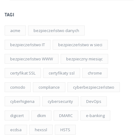
TAGI
acme
bezpieczeństwo danych
bezpieczeństwo IT
bezpieczeństwo w sieci
bezpieczeństwo WWW
bezpieczny miesiąc
certyfikat SSL
certyfikaty ssl
chrome
comodo
compliance
cyberbezpieczeństwo
cyberhigiena
cybersecurity
DevOps
digicert
dkim
DMARC
e-banking
ecdsa
hexssl
HSTS