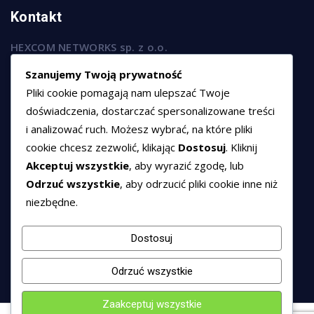
Kontakt
HEXCOM NETWORKS sp. z o.o.
ul. Marsz. Józefa Piłsudskiego 74/320,
Szanujemy Twoją prywatność
50-020 Wrocław
Pliki cookie pomagają nam ulepszać Twoje
T:
+48 789 594 102
doświadczenia, dostarczać spersonalizowane treści
i analizować ruch. Możesz wybrać, na które pliki
E:
sprzedaz@hexssl.pl
cookie chcesz zezwolić, klikając
Dostosuj
. Kliknij
Akceptuj wszystkie
, aby wyrazić zgodę, lub
Dokumenty
Odrzuć wszystkie
, aby odrzucić pliki cookie inne niż
niezbędne.
Regulamin świadczenia usług
Polityka prywatności
Dostosuj
Polityka cookies
Odrzuć wszystkie
Zaakceptuj wszystkie