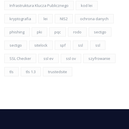
Infrastruktura Klucza Publicznego
kod lei
kryptografia
lei
NIS2
ochrona danych
phishing
pki
pqc
rodo
sectigo
sectigo
sitelock
spf
ssl
ssl
SSL Checker
ssl ev
ssl ov
szyfrowanie
tls
tls 1.3
trustedsite