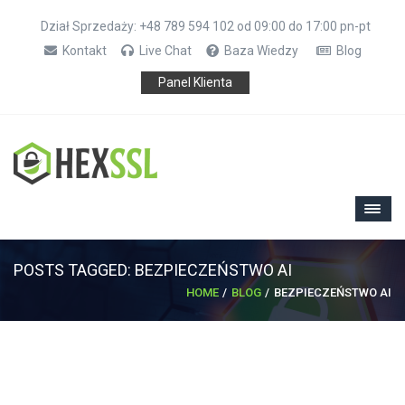
Dział Sprzedaży: +48 789 594 102 od 09:00 do 17:00 pn-pt
Kontakt
Live Chat
Baza Wiedzy
Blog
Panel Klienta
POSTS TAGGED: BEZPIECZEŃSTWO AI
HOME
BLOG
BEZPIECZEŃSTWO AI