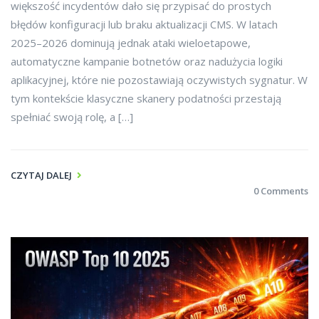
większość incydentów dało się przypisać do prostych
błędów konfiguracji lub braku aktualizacji CMS. W latach
2025–2026 dominują jednak ataki wieloetapowe,
automatyczne kampanie botnetów oraz nadużycia logiki
aplikacyjnej, które nie pozostawiają oczywistych sygnatur. W
tym kontekście klasyczne skanery podatności przestają
spełniać swoją rolę, a […]
CZYTAJ DALEJ
0 Comments