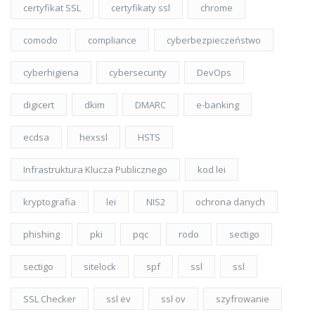
certyfikat SSL
certyfikaty ssl
chrome
comodo
compliance
cyberbezpieczeństwo
cyberhigiena
cybersecurity
DevOps
digicert
dkim
DMARC
e-banking
ecdsa
hexssl
HSTS
Infrastruktura Klucza Publicznego
kod lei
kryptografia
lei
NIS2
ochrona danych
phishing
pki
pqc
rodo
sectigo
sectigo
sitelock
spf
ssl
ssl
SSL Checker
ssl ev
ssl ov
szyfrowanie