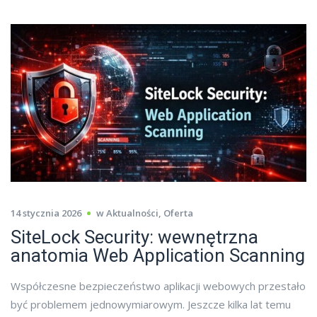
14 stycznia 2026
w
Aktualności
,
Oferta
SiteLock Security: wewnętrzna
anatomia Web Application Scanning
Współczesne bezpieczeństwo aplikacji webowych przestało
być problemem jednowymiarowym. Jeszcze kilka lat temu