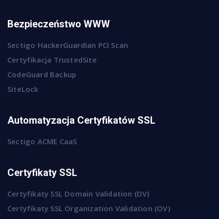
Bezpieczeństwo WWW
Sectigo HackerGuardian PCI Scan
Certyfikacja TrustedSite
CodeGuard Backup
SiteLock
Automatyzacja Certyfikatów SSL
Sectigo ACME CaaS
Certyfikaty SSL
Certyfikaty SSL Domain Validation (DV)
Certyfikaty SSL Organization Validation (OV)