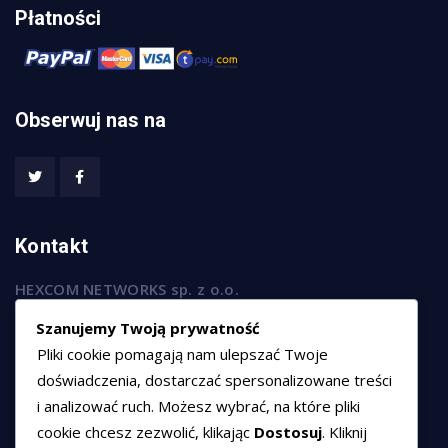
Płatności
Obserwuj nas na
Kontakt
HEXCOM NETWORKS sp. z o.o.
ul. Marsz. Józefa Piłsudskiego 74/320,
Szanujemy Twoją prywatność
50-020 Wrocław
Pliki cookie pomagają nam ulepszać Twoje
T:
+48 789 594 102
doświadczenia, dostarczać spersonalizowane treści
i analizować ruch. Możesz wybrać, na które pliki
E:
sprzedaz@hexssl.pl
cookie chcesz zezwolić, klikając
Dostosuj
. Kliknij