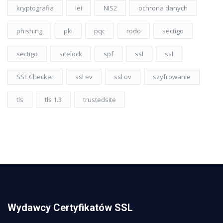
kryptografia
lei
NIS2
ochrona danych
phishing
pki
pqc
rodo
sectigo
sectigo
sitelock
spf
ssl
ssl
SSL Checker
ssl ev
ssl ov
szyfrowanie
tls
tls 1.3
trustedsite
Wydawcy Certyfikatów SSL