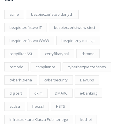
acme
bezpieczeństwo danych
bezpieczeństwo IT
bezpieczeństwo w sieci
bezpieczeństwo WWW
bezpieczny miesiąc
certyfikat SSL
certyfikaty ssl
chrome
comodo
compliance
cyberbezpieczeństwo
cyberhigiena
cybersecurity
DevOps
digicert
dkim
DMARC
e-banking
ecdsa
hexssl
HSTS
Infrastruktura Klucza Publicznego
kod lei