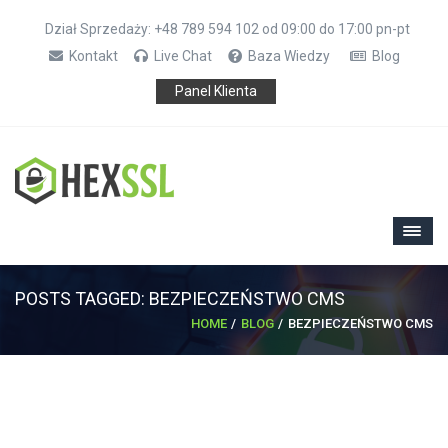
Dział Sprzedaży: +48 789 594 102 od 09:00 do 17:00 pn-pt
Kontakt
Live Chat
Baza Wiedzy
Blog
Panel Klienta
POSTS TAGGED: BEZPIECZEŃSTWO CMS
HOME
BLOG
BEZPIECZEŃSTWO CMS