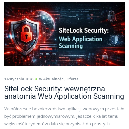
14 stycznia 2026
w
Aktualności
,
Oferta
SiteLock Security: wewnętrzna
anatomia Web Application Scanning
Współczesne bezpieczeństwo aplikacji webowych przestało
być problemem jednowymiarowym. Jeszcze kilka lat temu
większość incydentów dało się przypisać do prostych