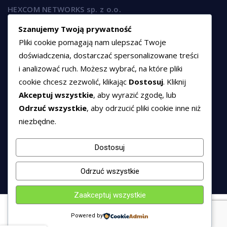
HEXCOM NETWORKS sp. z o.o.
ul. Marsz. Józefa Piłsudskiego 74/320,
Szanujemy Twoją prywatność
50-020 Wrocław
Pliki cookie pomagają nam ulepszać Twoje
T:
+48 789 594 102
doświadczenia, dostarczać spersonalizowane treści
i analizować ruch. Możesz wybrać, na które pliki
E:
sprzedaz@hexssl.pl
cookie chcesz zezwolić, klikając
Dostosuj
. Kliknij
Akceptuj wszystkie
, aby wyrazić zgodę, lub
Dokumenty
Odrzuć wszystkie
, aby odrzucić pliki cookie inne niż
niezbędne.
Regulamin świadczenia usług
Polityka prywatności
Dostosuj
Polityka cookies
Odrzuć wszystkie
Zaakceptuj wszystkie
© 2016 - 2026 HEXSSL - All rights reserved.
Powered by