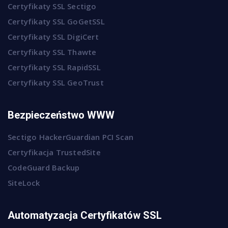
Certyfikaty SSL Sectigo
Certyfikaty SSL GoGetSSL
Certyfikaty SSL DigiCert
Certyfikaty SSL Thawte
Certyfikaty SSL RapidSSL
Certyfikaty SSL GeoTrust
Bezpieczeństwo WWW
Sectigo HackerGuardian PCI Scan
Certyfikacja TrustedSite
CodeGuard Backup
SiteLock
Automatyzacja Certyfikatów SSL