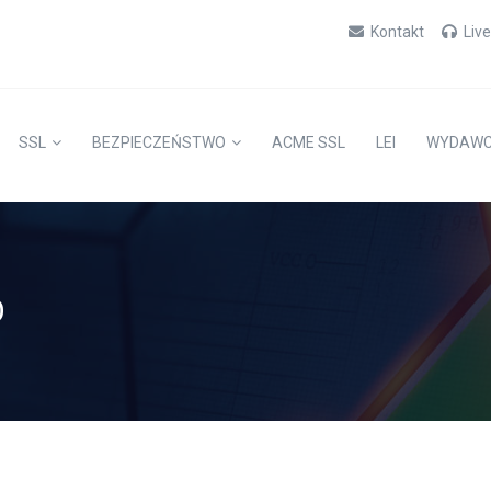
Kontakt
Liv
SSL
BEZPIECZEŃSTWO
ACME SSL
LEI
WYDAW
O