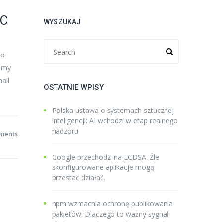
AC
WYSZUKAJ
go
zamy
ail
OSTATNIE WPISY
Polska ustawa o systemach sztucznej
inteligencji: AI wchodzi w etap realnego
nadzoru
ments
Google przechodzi na ECDSA. Źle
skonfigurowane aplikacje mogą
przestać działać.
npm wzmacnia ochronę publikowania
pakietów. Dlaczego to ważny sygnał