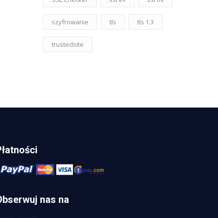
szyfrowanie
tls
tls 1.3
trustedsite
Płatności
Obserwuj nas na