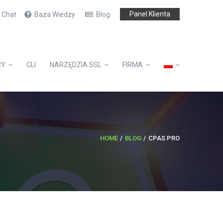
Panel Klienta
e Chat
Baza Wiedzy
Blog
CY
CLI
NARZĘDZIA SSL
FIRMA
HOME
BLOG
CPAS PRO