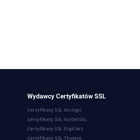
Wydawcy Certyfikatów SSL
Certyfikaty SSL Sectigo
Certyfikaty SSL GoGetSSL
Certyfikaty SSL DigiCert
Certyfikaty SSL Thawte