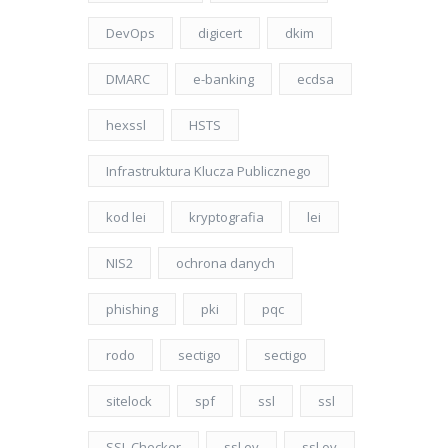
DevOps
digicert
dkim
DMARC
e-banking
ecdsa
hexssl
HSTS
Infrastruktura Klucza Publicznego
kod lei
kryptografia
lei
NIS2
ochrona danych
phishing
pki
pqc
rodo
sectigo
sectigo
sitelock
spf
ssl
ssl
SSL Checker
ssl ev
ssl ov