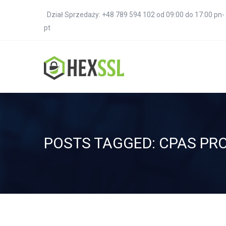
Dział Sprzedaży: +48 789 594 102 od 09:00 do 17:00 pn-
pt
POSTS TAGGED: CPAS PR