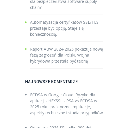
dla bezpieczeństwa software supply
chain?
Automatyzacja certyfikatów SSL/TLS
przestaje być opcją. Staje się
koniecznością.
Raport ABW 2024-2025 pokazuje nową
fazę zagrożeń dla Polski. Wojna
hybrydowa przestała być teorią
NAJNOWSZE KOMENTARZE
ECDSA w Google Cloud. Ryzyko dla
aplikacji - HEXSSL
-
RSA vs ECDSA w
2025 roku: praktyczne implikacje,
aspekty techniczne i studia przypadków
Od marca 2026 SSL tylko 200 dni -