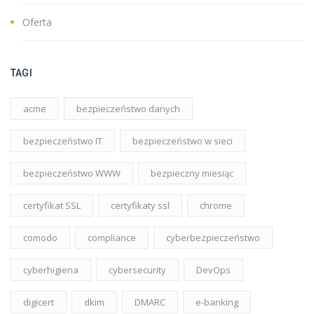
Oferta
TAGI
acme
bezpieczeństwo danych
bezpieczeństwo IT
bezpieczeństwo w sieci
bezpieczeństwo WWW
bezpieczny miesiąc
certyfikat SSL
certyfikaty ssl
chrome
comodo
compliance
cyberbezpieczeństwo
cyberhigiena
cybersecurity
DevOps
digicert
dkim
DMARC
e-banking