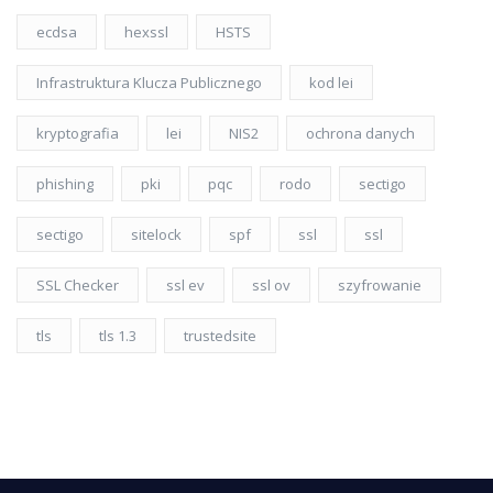
ecdsa
hexssl
HSTS
Infrastruktura Klucza Publicznego
kod lei
kryptografia
lei
NIS2
ochrona danych
phishing
pki
pqc
rodo
sectigo
sectigo
sitelock
spf
ssl
ssl
SSL Checker
ssl ev
ssl ov
szyfrowanie
tls
tls 1.3
trustedsite