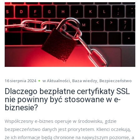
16 sierpnia 2024
w
Aktualności
,
Baza wiedzy
,
Bezpieczeństwo
Dlaczego bezpłatne certyfikaty SSL
nie powinny być stosowane w e-
biznesie?
Współczesny e-biznes operuje w środowisku, gdzie
bezpieczeństwo danych jest priorytetem. Klienci oczekują,
że ich informacje będą chronione na najwyższym poziomie, a