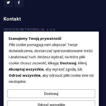
Kontakt
HEXCOM NETWORKS sp. z o.o.
ul. Marsz. Józefa Piłsudskiego 74/320,
Szanujemy Twoją prywatność
50-020 Wrocław
Pliki cookie pomagają nam ulepszać Twoje
T:
+48 789 594 102
doświadczenia, dostarczać spersonalizowane treści
i analizować ruch. Możesz wybrać, na które pliki
E:
sprzedaz@hexssl.pl
cookie chcesz zezwolić, klikając
Dostosuj
. Kliknij
Akceptuj wszystkie
, aby wyrazić zgodę, lub
Dokumenty
Odrzuć wszystkie
, aby odrzucić pliki cookie inne niż
niezbędne.
Regulamin świadczenia usług
Polityka prywatności
Dostosuj
Polityka cookies
Odrzuć wszystkie