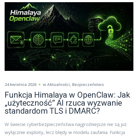
24 kwietnia 2026
w
Aktualności
,
Bezpieczeństwo
Funkcja Himalaya w OpenClaw: Jak
„użyteczność” AI rzuca wyzwanie
standardom TLS i DMARC?
W świecie cyberbezpieczeństwa najgroźniejsze nie są już
wyłącznie exploity, lecz błędy w modelu zaufania. Funkcja