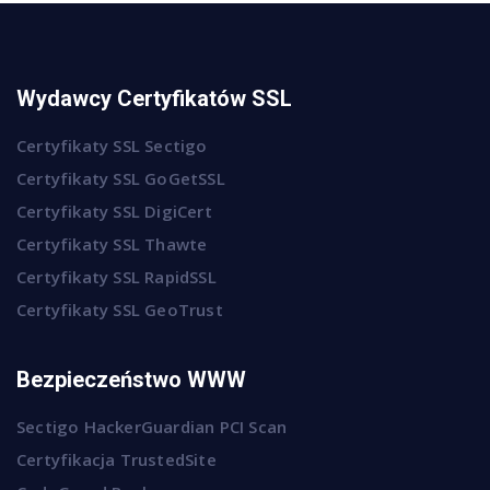
Wydawcy Certyfikatów SSL
Certyfikaty SSL Sectigo
Certyfikaty SSL GoGetSSL
Certyfikaty SSL DigiCert
Certyfikaty SSL Thawte
Certyfikaty SSL RapidSSL
Certyfikaty SSL GeoTrust
Bezpieczeństwo WWW
Sectigo HackerGuardian PCI Scan
Certyfikacja TrustedSite