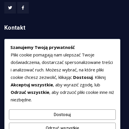
Kontakt
HEXCOM NETWORKS sp. z o.o.
Szanujemy Twoją prywatność
ul. Marsz. Józefa Piłsudskiego 74/320,
Pliki cookie pomagają nam ulepszać Twoje
50-020 Wrocław
doświadczenia, dostarczać spersonalizowane treści
T:
+48 789 594 102
i analizować ruch. Możesz wybrać, na które pliki
E:
sprzedaz@hexssl.pl
cookie chcesz zezwolić, klikając
Dostosuj
. Kliknij
Akceptuj wszystkie
, aby wyrazić zgodę, lub
Odrzuć wszystkie
, aby odrzucić pliki cookie inne niż
Dokumenty
niezbędne.
Regulamin świadczenia usług
Polityka prywatności
Dostosuj
Polityka cookies
Odrzuć wszystkie