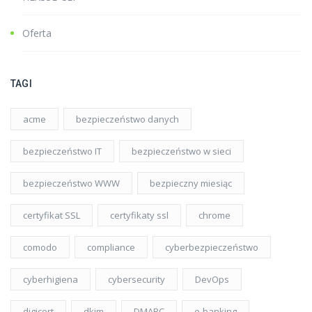
Oferta
TAGI
acme
bezpieczeństwo danych
bezpieczeństwo IT
bezpieczeństwo w sieci
bezpieczeństwo WWW
bezpieczny miesiąc
certyfikat SSL
certyfikaty ssl
chrome
comodo
compliance
cyberbezpieczeństwo
cyberhigiena
cybersecurity
DevOps
digicert
dkim
DMARC
e-banking