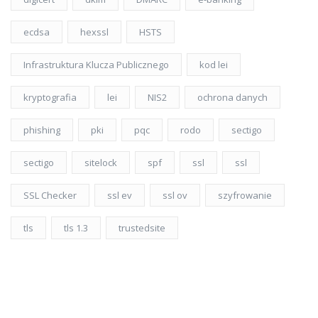
ecdsa
hexssl
HSTS
Infrastruktura Klucza Publicznego
kod lei
kryptografia
lei
NIS2
ochrona danych
phishing
pki
pqc
rodo
sectigo
sectigo
sitelock
spf
ssl
ssl
SSL Checker
ssl ev
ssl ov
szyfrowanie
tls
tls 1.3
trustedsite