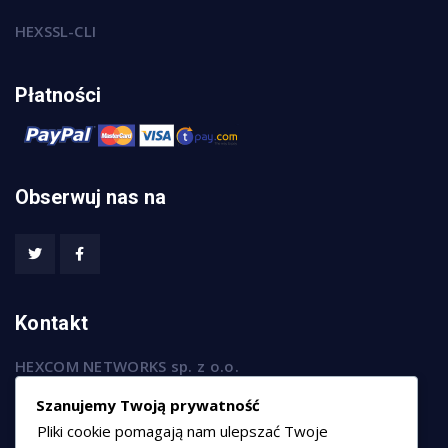
HEXSSL-CLI
Płatności
Obserwuj nas na
Kontakt
HEXCOM NETWORKS sp. z o.o.
ul. Marsz. Józefa Piłsudskiego 74/320,
Szanujemy Twoją prywatność
50-020 Wrocław
Pliki cookie pomagają nam ulepszać Twoje