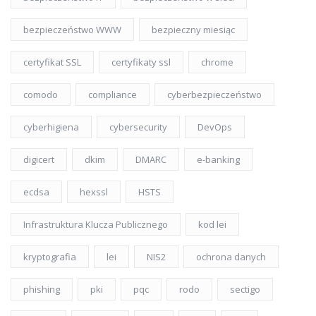
bezpieczeństwo WWW
bezpieczny miesiąc
certyfikat SSL
certyfikaty ssl
chrome
comodo
compliance
cyberbezpieczeństwo
cyberhigiena
cybersecurity
DevOps
digicert
dkim
DMARC
e-banking
ecdsa
hexssl
HSTS
Infrastruktura Klucza Publicznego
kod lei
kryptografia
lei
NIS2
ochrona danych
phishing
pki
pqc
rodo
sectigo