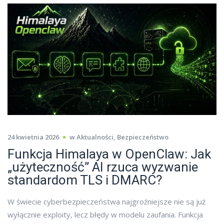
24 kwietnia 2026
w
Aktualności
,
Bezpieczeństwo
Funkcja Himalaya w OpenClaw: Jak
„użyteczność” AI rzuca wyzwanie
standardom TLS i DMARC?
W świecie cyberbezpieczeństwa najgroźniejsze nie są już
wyłącznie exploity, lecz błędy w modelu zaufania. Funkcja