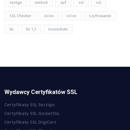
sectigo
sitelock
spf
ssl
ssl
SSL Checker
ssl ev
ssl ov
szyfrowanie
tls
tls 1.3
trustedsite
Wydawcy Certyfikatów SSL
Certyfikaty SSL Sectigo
Certyfikaty SSL GoGetSSL
Certyfikaty SSL DigiCert