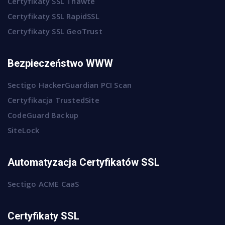
Certyfikaty SSL Thawte
Certyfikaty SSL RapidSSL
Certyfikaty SSL GeoTrust
Bezpieczeństwo WWW
Sectigo HackerGuardian PCI Scan
Certyfikacja TrustedSite
CodeGuard Backup
SiteLock
Automatyzacja Certyfikatów SSL
Sectigo ACME CaaS
Certyfikaty SSL