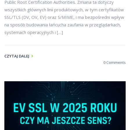
Public Root Certification Authorities. Zmiana ta dotyczy
wszystkich głównych linii produktowych, w tym certyfikatów
SSL/TLS (DV, OV, EV) oraz S/MIME, i ma bezpośredni wpływ
na sposób budowania łańcucha zaufania w przeglądarkach,
systemach operacyjnych i […]
CZYTAJ DALEJ
0 Comments