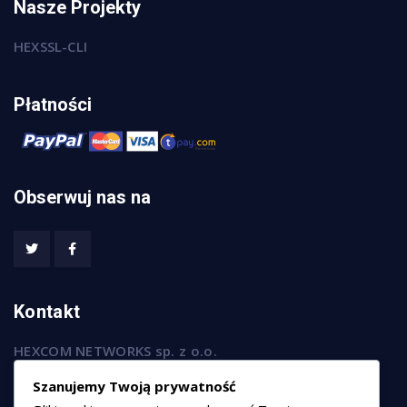
Nasze Projekty
HEXSSL-CLI
Płatności
Obserwuj nas na
Kontakt
HEXCOM NETWORKS sp. z o.o.
ul. Marsz. Józefa Piłsudskiego 74/320,
Szanujemy Twoją prywatność
50-020 Wrocław