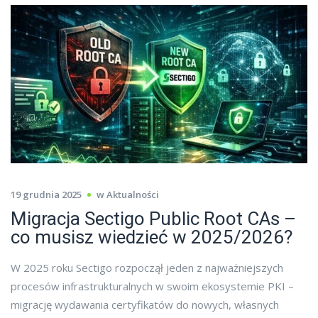
19 grudnia 2025
w
Aktualności
Migracja Sectigo Public Root CAs –
co musisz wiedzieć w 2025/2026?
W 2025 roku Sectigo rozpoczął jeden z najważniejszych
procesów infrastrukturalnych w swoim ekosystemie PKI –
migrację wydawania certyfikatów do nowych, własnych