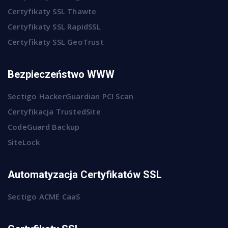
Certyfikaty SSL Thawte
Certyfikaty SSL RapidSSL
Certyfikaty SSL GeoTrust
Bezpieczeństwo WWW
Sectigo HackerGuardian PCI Scan
Certyfikacja TrustedSite
CodeGuard Backup
SiteLock
Automatyzacja Certyfikatów SSL
Sectigo ACME CaaS