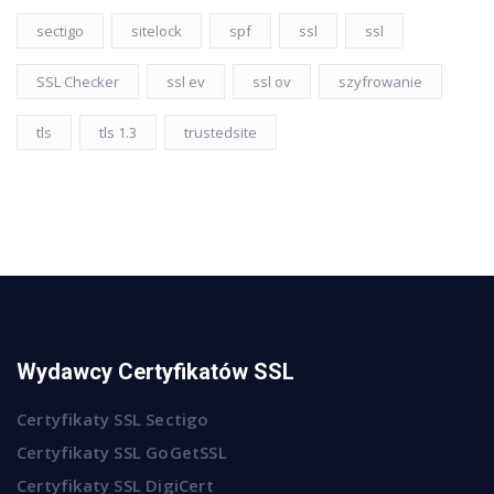
sectigo
sitelock
spf
ssl
ssl
SSL Checker
ssl ev
ssl ov
szyfrowanie
tls
tls 1.3
trustedsite
Wydawcy Certyfikatów SSL
Certyfikaty SSL Sectigo
Certyfikaty SSL GoGetSSL
Certyfikaty SSL DigiCert