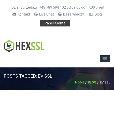
Dział Sprzedaży: +48 789 594 102 od 09:00 do 17:00 pn-pt
Kontakt
Live Chat
Baza Wiedzy
Blog
Panel Klienta
POSTS TAGGED: EV SSL
HOME
BLOG
EV SSL