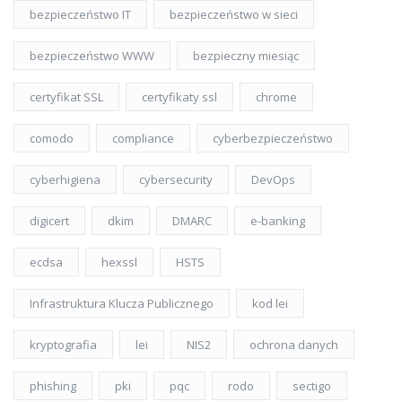
bezpieczeństwo IT
bezpieczeństwo w sieci
bezpieczeństwo WWW
bezpieczny miesiąc
certyfikat SSL
certyfikaty ssl
chrome
comodo
compliance
cyberbezpieczeństwo
cyberhigiena
cybersecurity
DevOps
digicert
dkim
DMARC
e-banking
ecdsa
hexssl
HSTS
Infrastruktura Klucza Publicznego
kod lei
kryptografia
lei
NIS2
ochrona danych
phishing
pki
pqc
rodo
sectigo